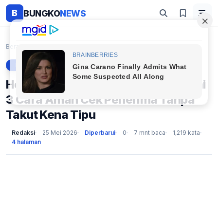
B
BUNGKO
NEWS
Beranda
Berita
Hoaks Bansos BPNT 2026 Marak, Ini 3 Cara Aman Cek ...
BERITA
Hoaks Bansos BPNT 2026 Marak, Ini
3 Cara Aman Cek Penerima Tanpa
Takut Kena Tipu
Redaksi
25 Mei 2026
Diperbarui
0
7 mnt baca
1,219 kata
4 halaman