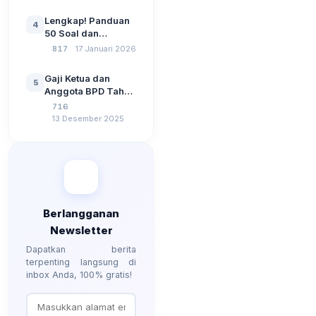
Pemerintahan,
Wawasan
Lengkap! Panduan
4
Kebangsaan, dan
50 Soal dan
Komputer Beserta
Jawaban Tes
817
17 Januari 2026
Jawaban Paling
Perangkat Desa
Lengkap
Tahun 2026
Gaji Ketua dan
5
Berdasarkan UU No
Anggota BPD Tahun
3 Tahun 2024
2026, Berapa
716
Besarannya? Ada
13 Desember 2025
Kenaikan?
Berlangganan
Newsletter
Dapatkan berita
terpenting langsung di
inbox Anda, 100% gratis!