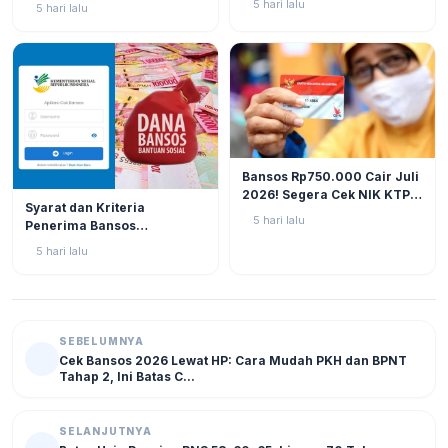
Menjalankan Ambiguitas
5 hari lalu
5 hari lalu
16 Tahun 2026)
Tugas di Lapangan?
BERITA
12
Bansos Rp750.000 Cair Juli
2026! Segera Cek NIK KTP
BERITA
11
Syarat dan Kriteria
di Situs Resmi Kemensos
5 hari lalu
Penerima Bansos
Agar Tak Ketinggalan
Rp750.000 Juli 2026, Cek
5 hari lalu
NIK KTP Sekarang Juga!
SEBELUMNYA
Cek Bansos 2026 Lewat HP: Cara Mudah PKH dan BPNT
Tahap 2, Ini Batas C...
SELANJUTNYA