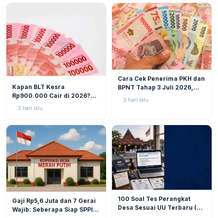
BERITA
6
Cara Cek Penerima PKH dan
BERITA
10
Kapan BLT Kesra
BPNT Tahap 3 Juli 2026,
Rp900.000 Cair di 2026?
Bansos Sudah Mulai Cair!
3 hari lalu
Simak Prediksi dan
3 hari lalu
Perkembangannya
BERITA
9
BERITA
11
100 Soal Tes Perangkat
Gaji Rp5,6 Juta dan 7 Gerai
Desa Sesuai UU Terbaru (UU
Wajib: Seberapa Siap SPPI
No. 3 Tahun 2024 & PP No.