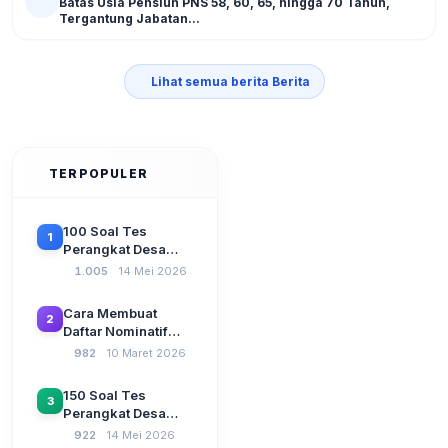
Batas Usia Pensiun PNS 58, 60, 65, hingga 70 Tahun,
Tergantung Jabatan...
Lihat semua berita Berita
TERPOPULER
100 Soal Tes
1
Perangkat Desa
Terbaru 2026
1.005
14 Mei 2026
Beserta Kunci
Jawaban: Latihan
Cara Membuat
2
CAT Berbasis UU
Daftar Nominatif
Desa No. 3 Tahun
Siltap di Aplikasi
982
10 Maret 2026
2024
Siskeudes 2026
Sebelum Pengajuan
150 Soal Tes
3
SPP Pencairan
Perangkat Desa
Dana Desa
2026: Administrasi
922
14 Mei 2026