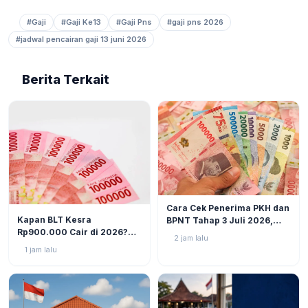
#Gaji
#Gaji Ke13
#Gaji Pns
#gaji pns 2026
#jadwal pencairan gaji 13 juni 2026
Berita Terkait
BERITA
6
Cara Cek Penerima PKH dan
BERITA
8
Kapan BLT Kesra
BPNT Tahap 3 Juli 2026,
Rp900.000 Cair di 2026?
Bansos Sudah Mulai Cair!
2 jam lalu
Simak Prediksi dan
1 jam lalu
Perkembangannya