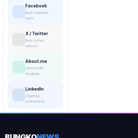
Facebook
Ikuti halaman
kami
X / Twitter
Ikuti cuitan
terbaru
About.me
Lihat profil
lengkap
LinkedIn
Jejaring
profesional
BUNGKO
NEWS