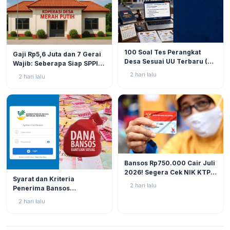
BERITA
9
BERITA
9
100 Soal Tes Perangkat
Gaji Rp5,6 Juta dan 7 Gerai
Desa Sesuai UU Terbaru (UU
Wajib: Seberapa Siap SPPI
No. 3 Tahun 2024 & PP No.
Menjalankan Ambiguitas
2 hari lalu
2 hari lalu
16 Tahun 2026)
Tugas di Lapangan?
BERITA
10
Bansos Rp750.000 Cair Juli
2026! Segera Cek NIK KTP
BERITA
10
Syarat dan Kriteria
di Situs Resmi Kemensos
2 hari lalu
Penerima Bansos
Agar Tak Ketinggalan
Rp750.000 Juli 2026, Cek
2 hari lalu
NIK KTP Sekarang Juga!