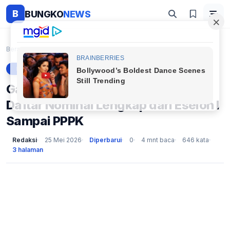
B
BUNGKO
NEWS
Beranda
Berita
Gaji Ke-13 PNS Cair 2 Juni 2026, Ini Daftar Nomina...
BERITA
Gaji Ke-13 PNS Cair 2 Juni 2026, Ini
Daftar Nominal Lengkap dari Eselon I
Sampai PPPK
Redaksi
25 Mei 2026
Diperbarui
0
4 mnt baca
646 kata
3 halaman