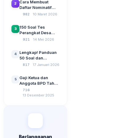
Cara Membuat
2
CAT Berbasis UU
Daftar Nominatif
Desa No. 3 Tahun
Siltap di Aplikasi
982
10 Maret 2026
2024
Siskeudes 2026
Sebelum Pengajuan
150 Soal Tes
3
SPP Pencairan
Perangkat Desa
Dana Desa
2026: Administrasi
921
14 Mei 2026
Pemerintahan,
Wawasan
Lengkap! Panduan
4
Kebangsaan, dan
50 Soal dan
Komputer Beserta
Jawaban Tes
817
17 Januari 2026
Jawaban Paling
Perangkat Desa
Lengkap
Tahun 2026
Gaji Ketua dan
5
Berdasarkan UU No
Anggota BPD Tahun
3 Tahun 2024
2026, Berapa
716
Besarannya? Ada
13 Desember 2025
Kenaikan?
Berlangganan