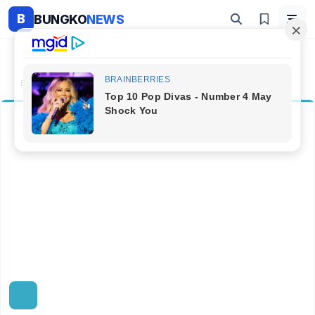
B
BUNGKO
NEWS
Beranda
Kategori
Viral
Viral
1 artikel
Diperbarui 31 Mei 2026