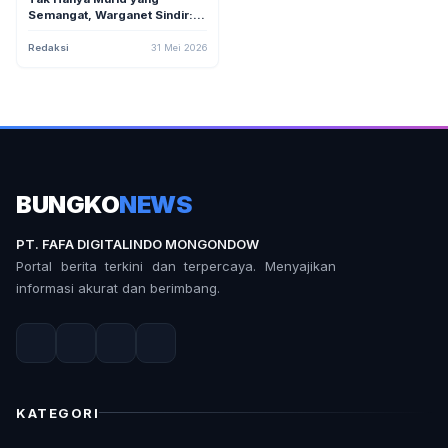
Semangat, Warganet Sindir:
'Kalau di Indo, Bapak-bapak
Juga Rela Jadi Ojek Tiap Hari'
Redaksi
31 Mei 2026
BUNGKO
NEWS
PT. FAFA DIGITALINDO MONGONDOW
Portal berita terkini dan terpercaya. Menyajikan
informasi akurat dan berimbang.
KATEGORI