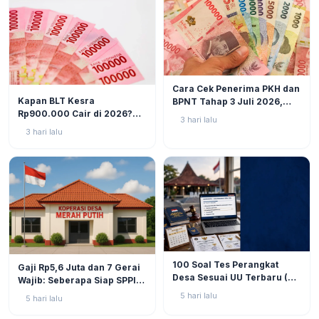
BERITA
6
Cara Cek Penerima PKH dan
BERITA
10
Kapan BLT Kesra
BPNT Tahap 3 Juli 2026,
Rp900.000 Cair di 2026?
Bansos Sudah Mulai Cair!
3 hari lalu
Simak Prediksi dan
3 hari lalu
Perkembangannya
BERITA
9
BERITA
11
100 Soal Tes Perangkat
Gaji Rp5,6 Juta dan 7 Gerai
Desa Sesuai UU Terbaru (UU
Wajib: Seberapa Siap SPPI
No. 3 Tahun 2024 & PP No.
Menjalankan Ambiguitas
5 hari lalu
5 hari lalu
16 Tahun 2026)
Tugas di Lapangan?