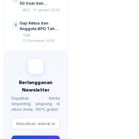
Kebangsaan, dan
50 Soal dan
Komputer Beserta
Jawaban Tes
817
17 Januari 2026
Jawaban Paling
Perangkat Desa
Lengkap
Tahun 2026
Gaji Ketua dan
5
Berdasarkan UU No
Anggota BPD Tahun
3 Tahun 2024
2026, Berapa
716
Besarannya? Ada
13 Desember 2025
Kenaikan?
Berlangganan
Newsletter
Dapatkan berita
terpenting langsung di
inbox Anda, 100% gratis!