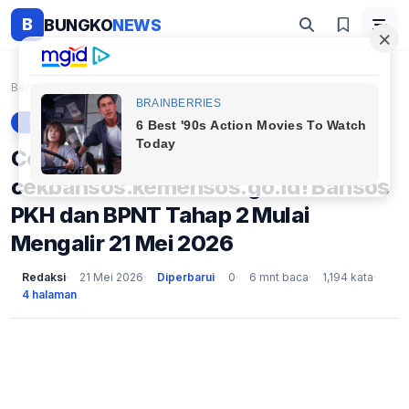
B
BUNGKO
NEWS
Beranda
Berita
Cek Status SI di cekbansos.kemensos.go.id! Bansos ...
BERITA
Cek Status SI di
cekbansos.kemensos.go.id! Bansos
PKH dan BPNT Tahap 2 Mulai
Mengalir 21 Mei 2026
Redaksi
21 Mei 2026
Diperbarui
0
6 mnt baca
1,194 kata
4 halaman