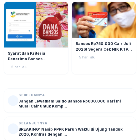
BERITA
12
Bansos Rp750.000 Cair Juli
2026! Segera Cek NIK KTP
BERITA
11
Syarat dan Kriteria
di Situs Resmi Kemensos
5 hari lalu
Penerima Bansos
Agar Tak Ketinggalan
Rp750.000 Juli 2026, Cek
5 hari lalu
NIK KTP Sekarang Juga!
SEBELUMNYA
Jangan Lewatkan! Saldo Bansos Rp600.000 Hari Ini
Mulai Cair untuk Komp...
SELANJUTNYA
BREAKING: Nasib PPPK Paruh Waktu di Ujung Tanduk
2026, Kontras dengan ...