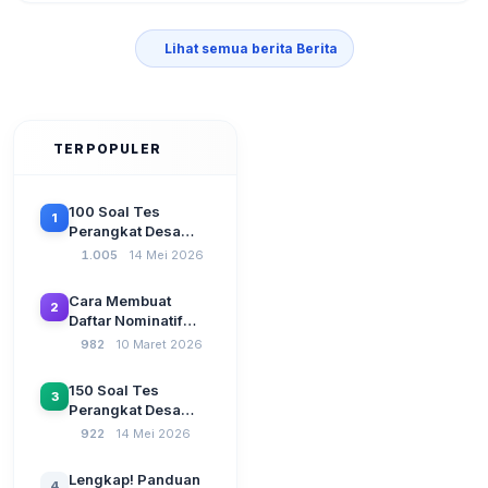
Lihat semua berita Berita
TERPOPULER
100 Soal Tes
1
Perangkat Desa
Terbaru 2026
1.005
14 Mei 2026
Beserta Kunci
Jawaban: Latihan
Cara Membuat
2
CAT Berbasis UU
Daftar Nominatif
Desa No. 3 Tahun
Siltap di Aplikasi
982
10 Maret 2026
2024
Siskeudes 2026
Sebelum Pengajuan
150 Soal Tes
3
SPP Pencairan
Perangkat Desa
Dana Desa
2026: Administrasi
922
14 Mei 2026
Pemerintahan,
Wawasan
Lengkap! Panduan
4