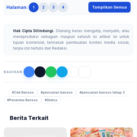
Halaman:
1
2
3
4
Tampilkan Semua
Hak Cipta Dilindungi.
Dilarang keras mengutip, menyalin, atau
mereproduksi sebagian maupun seluruh isi artikel ini untuk
tujuan komersial, termasuk pembuatan konten media sosial,
tanpa izin tertulis dari Redaksi.
BAGIKAN
#Cek Bansos
#pencairan bansos
#pencairan bansos tahap 2
#Penerima Bansos
#Status
Berita Terkait