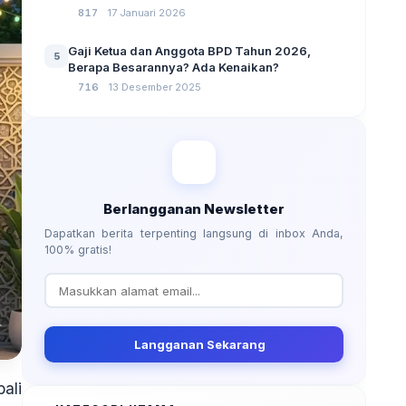
No 3 Tahun 2024
817
17 Januari 2026
Gaji Ketua dan Anggota BPD Tahun 2026,
5
Berapa Besarannya? Ada Kenaikan?
716
13 Desember 2025
Berlangganan Newsletter
Dapatkan berita terpenting langsung di inbox Anda,
100% gratis!
Langganan Sekarang
ali