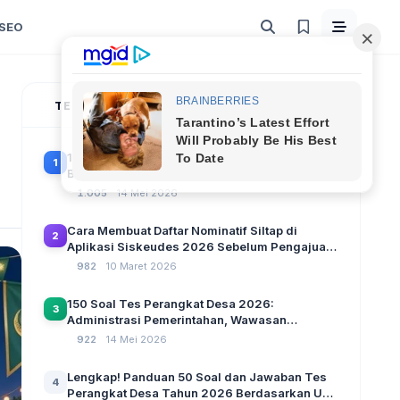
SEO
TERPOPULER
100 Soal Tes Perangkat Desa Terbaru 2026
1
Beserta Kunci Jawaban: Latihan CAT Berbasis
UU Desa No. 3 Tahun 2024
1.005
14 Mei 2026
Cara Membuat Daftar Nominatif Siltap di
2
Aplikasi Siskeudes 2026 Sebelum Pengajuan
SPP Pencairan Dana Desa
982
10 Maret 2026
150 Soal Tes Perangkat Desa 2026:
3
Administrasi Pemerintahan, Wawasan
Kebangsaan, dan Komputer Beserta Jawaban
922
14 Mei 2026
Paling Lengkap
Lengkap! Panduan 50 Soal dan Jawaban Tes
4
Perangkat Desa Tahun 2026 Berdasarkan UU