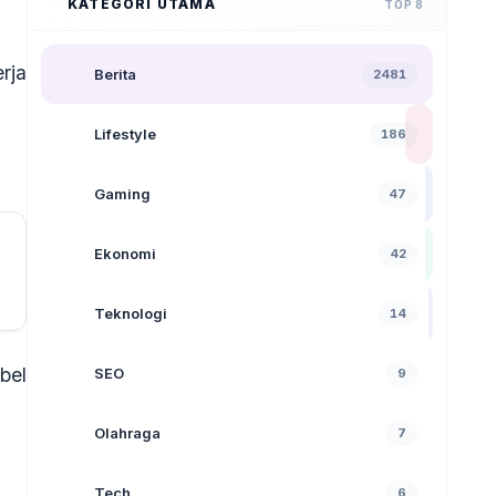
KATEGORI UTAMA
TOP 8
rja
Berita
2481
Lifestyle
186
Gaming
47
Ekonomi
42
Teknologi
14
bel
SEO
9
Olahraga
7
Tech
6