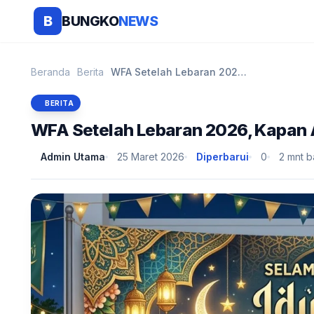
BUNGKO
NEWS
B
Beranda
Berita
WFA Setelah Lebaran 2026, Kapan ASN Kembali ke Kan...
BERITA
WFA Setelah Lebaran 2026, Kapan 
Admin Utama
25 Maret 2026
Diperbarui
0
2 mnt 