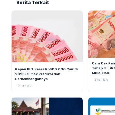
Berita Terkait
BERITA
Cara Cek Pe
BERITA
10
Tahap 3 Juli
Kapan BLT Kesra Rp900.000 Cair di
Mulai Cair!
2026? Simak Prediksi dan
Perkembangannya
3 hari lalu
3 hari lalu