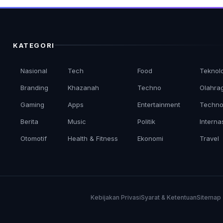
KATEGORI
Nasional
Tech
Food
Teknol
Branding
Khazanah
Techno
Olahra
Gaming
Apps
Entertainment
Techno
Berita
Music
Politik
Interna
Otomotif
Health & Fitness
Ekonomi
Travel
Kebijakan Privasi
Syarat & Ketentuan
Sitemap