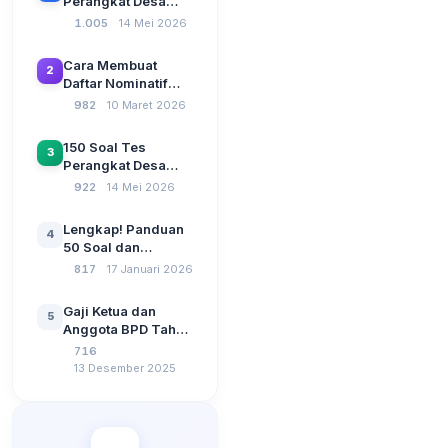
Perangkat Desa
Terbaru 2026
1.005
14 Mei 2026
Beserta Kunci
Jawaban: Latihan
Cara Membuat
2
CAT Berbasis UU
Daftar Nominatif
Desa No. 3 Tahun
Siltap di Aplikasi
982
10 Maret 2026
2024
Siskeudes 2026
Sebelum Pengajuan
150 Soal Tes
3
SPP Pencairan
Perangkat Desa
Dana Desa
2026: Administrasi
922
14 Mei 2026
Pemerintahan,
Wawasan
Lengkap! Panduan
4
Kebangsaan, dan
50 Soal dan
Komputer Beserta
Jawaban Tes
817
17 Januari 2026
Jawaban Paling
Perangkat Desa
Lengkap
Tahun 2026
Gaji Ketua dan
5
Berdasarkan UU No
Anggota BPD Tahun
3 Tahun 2024
2026, Berapa
716
Besarannya? Ada
13 Desember 2025
Kenaikan?