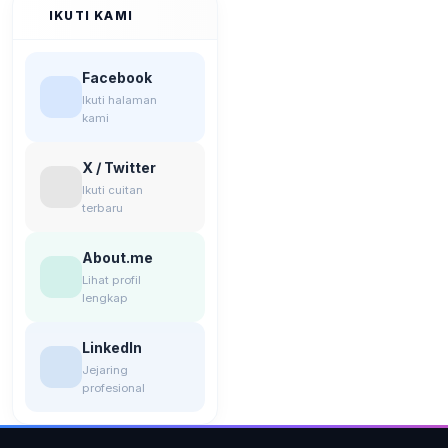
IKUTI KAMI
Facebook
Ikuti halaman
kami
X / Twitter
Ikuti cuitan
terbaru
About.me
Lihat profil
lengkap
LinkedIn
Jejaring
profesional