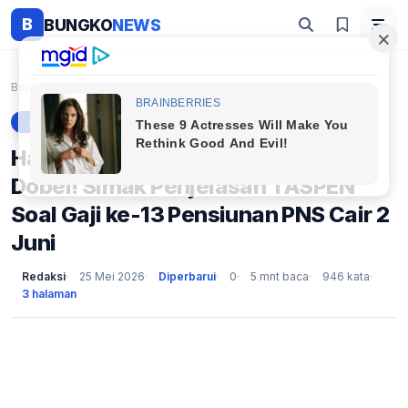
B
BUNGKO
NEWS
Beranda
Berita
Hanya Golongan Ini yang Terima Dobel! Simak Penjel...
BERITA
Hanya Golongan Ini yang Terima
Dobel! Simak Penjelasan TASPEN
Soal Gaji ke-13 Pensiunan PNS Cair 2
Juni
Redaksi
25 Mei 2026
Diperbarui
0
5 mnt baca
946 kata
3 halaman