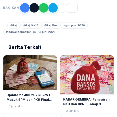
BAGIKAN
#Gaji
#Gaji Ke13
#Gaji Pns
#gaji pns 2026
#jadwal pencairan gaji 13 juni 2026
Berita Terkait
BERITA
1
Update 27 Juli 2026: BPNT
BERITA
2
KABAR GEMBIRA! Pencairan
Masuk SPM dan PKH Final
PKH dan BPNT Tahap 3
Closing, Kapan Uang Bansos
1 jam lalu
Tahun 2026 Kian Mendekat!
Rp600.000 Benar-benar
2 jam lalu
Cair?