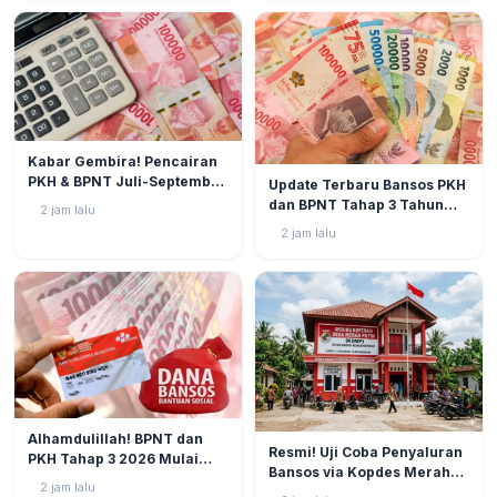
BERITA
1
Kabar Gembira! Pencairan
BERITA
4
PKH & BPNT Juli-September
Update Terbaru Bansos PKH
2026 Kian Dekat, Status SPM
dan BPNT Tahap 3 Tahun
2 jam lalu
Muncul!
2026: Progres di Akhir Juli
2 jam lalu
Semakin Mendekati
Pencairan
BERITA
3
Alhamdulillah! BPNT dan
BERITA
3
Resmi! Uji Coba Penyaluran
PKH Tahap 3 2026 Mulai
Bansos via Kopdes Merah
Bergulir, Simak Jadwal dan
2 jam lalu
Putih Digelar Akhir Agustus