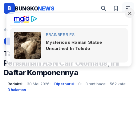
B
BUNGKO
NEWS
Beranda
Berita
Tak Perlu Ngurus Berkas! Gaji ke-13 Pensiunan ASN ...
BERITA
Tak Perlu Ngurus Berkas! Gaji ke-13
Pensiunan ASN Cair Otomatis, Ini
Daftar Komponennya
Redaksi
30 Mei 2026
Diperbarui
0
3 mnt baca
562 kata
3 halaman