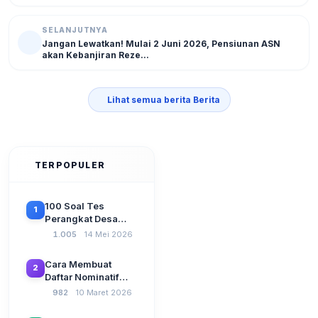
SELANJUTNYA
Jangan Lewatkan! Mulai 2 Juni 2026, Pensiunan ASN
akan Kebanjiran Reze...
Lihat semua berita Berita
TERPOPULER
100 Soal Tes
1
Perangkat Desa
Terbaru 2026
1.005
14 Mei 2026
Beserta Kunci
Jawaban: Latihan
Cara Membuat
2
CAT Berbasis UU
Daftar Nominatif
Desa No. 3 Tahun
Siltap di Aplikasi
982
10 Maret 2026
2024
Siskeudes 2026
Sebelum Pengajuan