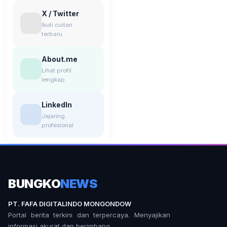
X / Twitter
Ikuti cuitan
terbaru
About.me
Lihat profil
lengkap
LinkedIn
Jejaring
profesional
BUNGKO
NEWS
PT. FAFA DIGITALINDO MONGONDOW
Portal berita terkini dan terpercaya. Menyajikan
informasi akurat dan berimbang.