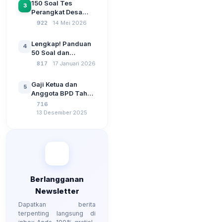
150 Soal Tes
3
SPP Pencairan
Perangkat Desa
Dana Desa
2026: Administrasi
922
14 Mei 2026
Pemerintahan,
Wawasan
Lengkap! Panduan
4
Kebangsaan, dan
50 Soal dan
Komputer Beserta
Jawaban Tes
817
17 Januari 2026
Jawaban Paling
Perangkat Desa
Lengkap
Tahun 2026
Gaji Ketua dan
5
Berdasarkan UU No
Anggota BPD Tahun
3 Tahun 2024
2026, Berapa
716
Besarannya? Ada
13 Desember 2025
Kenaikan?
Berlangganan
Newsletter
Dapatkan berita
terpenting langsung di