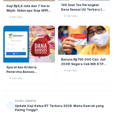
BERITA
9
BERITA
11
100 Soal Tes Perangkat
Gaji Rp5,6 Juta dan 7 Gerai
Desa Sesuai UU Terbaru (UU
Wajib: Seberapa Siap SPPI
No. 3 Tahun 2024 & PP No.
Menjalankan Ambiguitas
4 hari lalu
4 hari lalu
16 Tahun 2026)
Tugas di Lapangan?
BERITA
12
Bansos Rp750.000 Cair Juli
2026! Segera Cek NIK KTP
BERITA
11
Syarat dan Kriteria
di Situs Resmi Kemensos
4 hari lalu
Penerima Bansos
Agar Tak Ketinggalan
Rp750.000 Juli 2026, Cek
4 hari lalu
NIK KTP Sekarang Juga!
SEBELUMNYA
Update Gaji Ketua RT Terbaru 2026: Mana Daerah yang
Paling Tinggi?