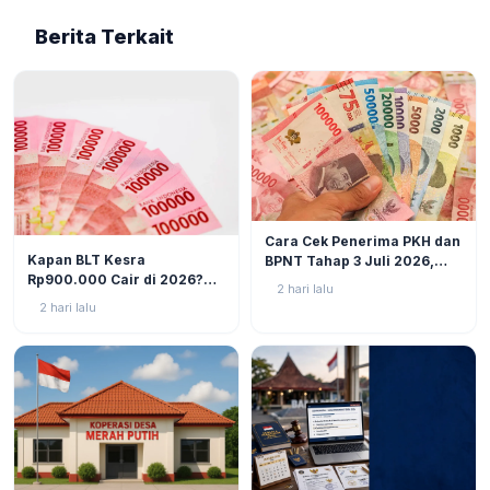
Berita Terkait
BERITA
6
Cara Cek Penerima PKH dan
BERITA
9
Kapan BLT Kesra
BPNT Tahap 3 Juli 2026,
Rp900.000 Cair di 2026?
Bansos Sudah Mulai Cair!
2 hari lalu
Simak Prediksi dan
2 hari lalu
Perkembangannya