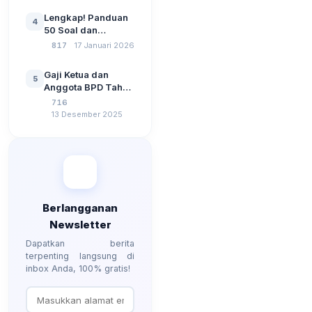
Wawasan
Lengkap! Panduan
4
Kebangsaan, dan
50 Soal dan
Komputer Beserta
Jawaban Tes
817
17 Januari 2026
Jawaban Paling
Perangkat Desa
Lengkap
Tahun 2026
Gaji Ketua dan
5
Berdasarkan UU No
Anggota BPD Tahun
3 Tahun 2024
2026, Berapa
716
Besarannya? Ada
13 Desember 2025
Kenaikan?
Berlangganan
Newsletter
Dapatkan berita
terpenting langsung di
inbox Anda, 100% gratis!