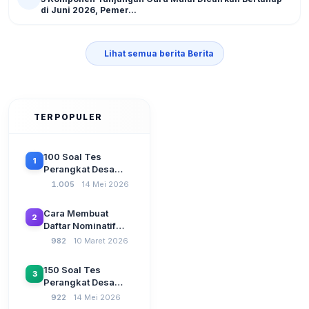
di Juni 2026, Pemer...
Lihat semua berita Berita
TERPOPULER
100 Soal Tes
1
Perangkat Desa
Terbaru 2026
1.005
14 Mei 2026
Beserta Kunci
Jawaban: Latihan
Cara Membuat
2
CAT Berbasis UU
Daftar Nominatif
Desa No. 3 Tahun
Siltap di Aplikasi
982
10 Maret 2026
2024
Siskeudes 2026
Sebelum Pengajuan
150 Soal Tes
3
SPP Pencairan
Perangkat Desa
Dana Desa
2026: Administrasi
922
14 Mei 2026
Pemerintahan,