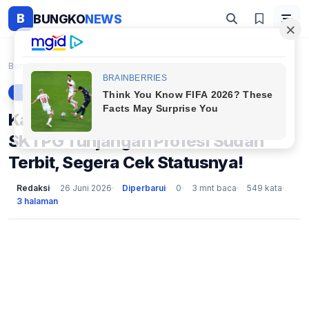
B
BUNGKO
NEWS
Beranda
Berita
Kabar Baik untuk P3K Paruh Waktu: SKTPG Tunjangan ...
BERITA
Kabar Baik untuk P3K Paruh Waktu:
SKTPG Tunjangan Profesi Sudah
Terbit, Segera Cek Statusnya!
Redaksi
26 Juni 2026
Diperbarui
0
3 mnt baca
549 kata
3 halaman