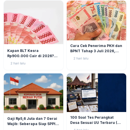
BERITA
6
Cara Cek Penerima PKH dan
BERITA
8
Kapan BLT Kesra
BPNT Tahap 3 Juli 2026,
Rp900.000 Cair di 2026?
Bansos Sudah Mulai Cair!
2 hari lalu
Simak Prediksi dan
2 hari lalu
Perkembangannya
BERITA
9
BERITA
10
100 Soal Tes Perangkat
Gaji Rp5,6 Juta dan 7 Gerai
Desa Sesuai UU Terbaru (UU
Wajib: Seberapa Siap SPPI
No. 3 Tahun 2024 & PP No.
Menjalankan Ambiguitas