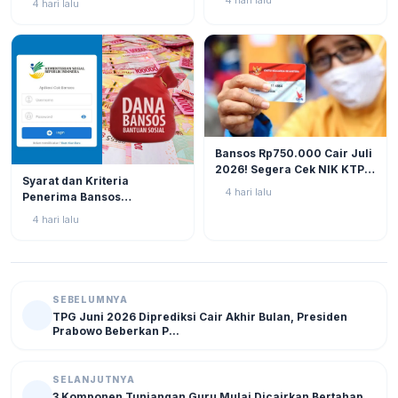
4 hari lalu
4 hari lalu
16 Tahun 2026)
Tugas di Lapangan?
BERITA
11
Bansos Rp750.000 Cair Juli
2026! Segera Cek NIK KTP
BERITA
10
Syarat dan Kriteria
di Situs Resmi Kemensos
4 hari lalu
Penerima Bansos
Agar Tak Ketinggalan
Rp750.000 Juli 2026, Cek
4 hari lalu
NIK KTP Sekarang Juga!
SEBELUMNYA
TPG Juni 2026 Diprediksi Cair Akhir Bulan, Presiden
Prabowo Beberkan P...
SELANJUTNYA
3 Komponen Tunjangan Guru Mulai Dicairkan Bertahap