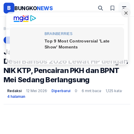
B
BUNGKO
NEWS
Beranda
Berita
Jangan Sampai Salah! Ini Cara Cek Desil Bansos 202...
BERITA
Jangan Sampai Salah! Ini Cara Cek
Desil Bansos 2026 Lewat HP dengan
NIK KTP, Pencairan PKH dan BPNT
Mei Sedang Berlangsung
Redaksi
12 Mei 2026
Diperbarui
0
6 mnt baca
1,125 kata
4 halaman