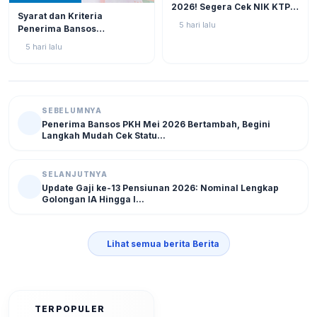
2026! Segera Cek NIK KTP
BERITA
11
Syarat dan Kriteria
di Situs Resmi Kemensos
5 hari lalu
Penerima Bansos
Agar Tak Ketinggalan
Rp750.000 Juli 2026, Cek
5 hari lalu
NIK KTP Sekarang Juga!
SEBELUMNYA
Penerima Bansos PKH Mei 2026 Bertambah, Begini
Langkah Mudah Cek Statu...
SELANJUTNYA
Update Gaji ke-13 Pensiunan 2026: Nominal Lengkap
Golongan IA Hingga I...
Lihat semua berita Berita
TERPOPULER