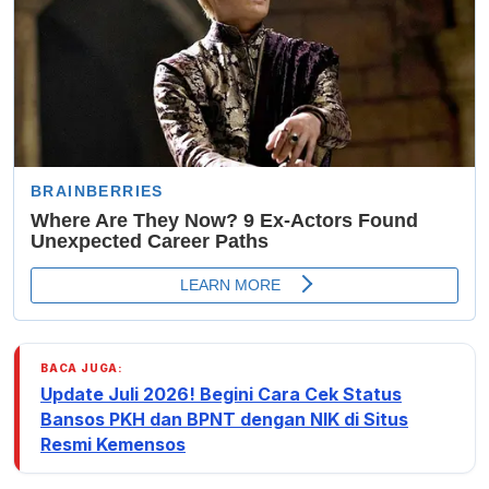
BACA JUGA:
Update Juli 2026! Begini Cara Cek Status
Bansos PKH dan BPNT dengan NIK di Situs
Resmi Kemensos