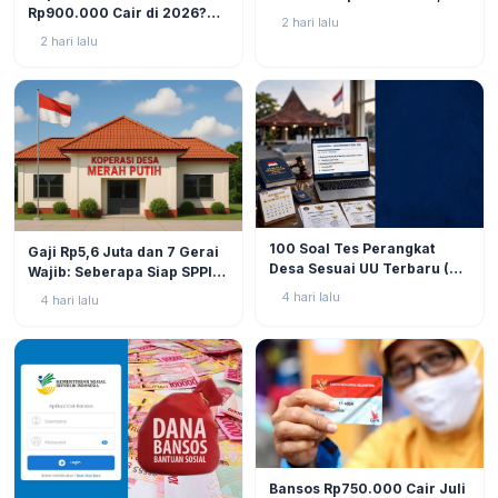
Rp900.000 Cair di 2026?
Bansos Sudah Mulai Cair!
2 hari lalu
Simak Prediksi dan
2 hari lalu
Perkembangannya
BERITA
9
BERITA
11
100 Soal Tes Perangkat
Gaji Rp5,6 Juta dan 7 Gerai
Desa Sesuai UU Terbaru (UU
Wajib: Seberapa Siap SPPI
No. 3 Tahun 2024 & PP No.
Menjalankan Ambiguitas
4 hari lalu
4 hari lalu
16 Tahun 2026)
Tugas di Lapangan?
BERITA
12
Bansos Rp750.000 Cair Juli