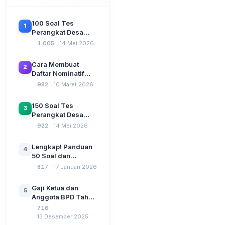
100 Soal Tes
1
Perangkat Desa
Terbaru 2026
1.005
14 Mei 2026
Beserta Kunci
Jawaban: Latihan
Cara Membuat
2
CAT Berbasis UU
Daftar Nominatif
Desa No. 3 Tahun
Siltap di Aplikasi
982
10 Maret 2026
2024
Siskeudes 2026
Sebelum Pengajuan
150 Soal Tes
3
SPP Pencairan
Perangkat Desa
Dana Desa
2026: Administrasi
922
14 Mei 2026
Pemerintahan,
Wawasan
Lengkap! Panduan
4
Kebangsaan, dan
50 Soal dan
Komputer Beserta
Jawaban Tes
817
17 Januari 2026
Jawaban Paling
Perangkat Desa
Lengkap
Tahun 2026
Gaji Ketua dan
5
Berdasarkan UU No
Anggota BPD Tahun
3 Tahun 2024
2026, Berapa
716
Besarannya? Ada
13 Desember 2025
Kenaikan?