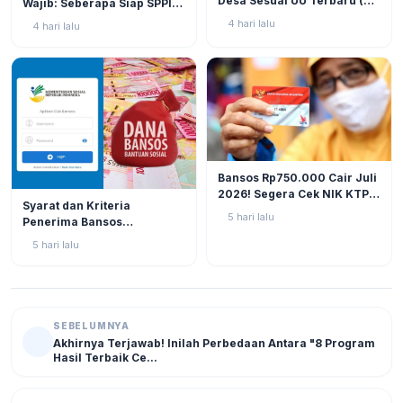
Desa Sesuai UU Terbaru (UU
Wajib: Seberapa Siap SPPI
No. 3 Tahun 2024 & PP No.
Menjalankan Ambiguitas
4 hari lalu
4 hari lalu
16 Tahun 2026)
Tugas di Lapangan?
BERITA
12
Bansos Rp750.000 Cair Juli
2026! Segera Cek NIK KTP
BERITA
11
Syarat dan Kriteria
di Situs Resmi Kemensos
5 hari lalu
Penerima Bansos
Agar Tak Ketinggalan
Rp750.000 Juli 2026, Cek
5 hari lalu
NIK KTP Sekarang Juga!
SEBELUMNYA
Akhirnya Terjawab! Inilah Perbedaan Antara "8 Program
Hasil Terbaik Ce...