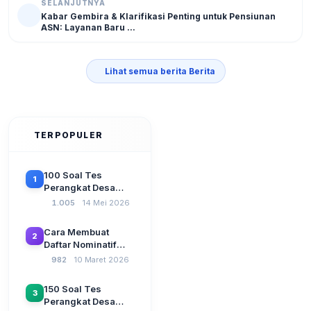
SELANJUTNYA
Kabar Gembira & Klarifikasi Penting untuk Pensiunan
ASN: Layanan Baru ...
Lihat semua berita Berita
TERPOPULER
100 Soal Tes
1
Perangkat Desa
Terbaru 2026
1.005
14 Mei 2026
Beserta Kunci
Jawaban: Latihan
Cara Membuat
2
CAT Berbasis UU
Daftar Nominatif
Desa No. 3 Tahun
Siltap di Aplikasi
982
10 Maret 2026
2024
Siskeudes 2026
Sebelum Pengajuan
150 Soal Tes
3
SPP Pencairan
Perangkat Desa
Dana Desa