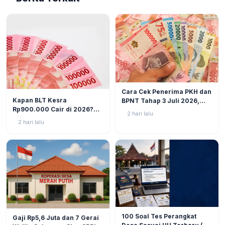
BERITA
6
Cara Cek Penerima PKH dan
BERITA
9
Kapan BLT Kesra
BPNT Tahap 3 Juli 2026,
Rp900.000 Cair di 2026?
Bansos Sudah Mulai Cair!
2 hari lalu
Simak Prediksi dan
2 hari lalu
Perkembangannya
BERITA
9
BERITA
11
100 Soal Tes Perangkat
Gaji Rp5,6 Juta dan 7 Gerai