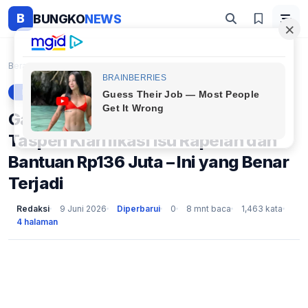
B
BUNGKO
NEWS
Beranda
Berita
Gaji Pensiunan 2026 Tidak Naik! Taspen Klarifikasi...
BERITA
Gaji Pensiunan 2026 Tidak Naik!
Taspen Klarifikasi Isu Rapelan dan
Bantuan Rp136 Juta – Ini yang Benar
Terjadi
Redaksi
9 Juni 2026
Diperbarui
0
8 mnt baca
1,463 kata
4 halaman