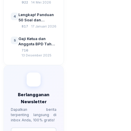
2026: Administrasi
922
14 Mei 2026
Pemerintahan,
Wawasan
Lengkap! Panduan
4
Kebangsaan, dan
50 Soal dan
Komputer Beserta
Jawaban Tes
817
17 Januari 2026
Jawaban Paling
Perangkat Desa
Lengkap
Tahun 2026
Gaji Ketua dan
5
Berdasarkan UU No
Anggota BPD Tahun
3 Tahun 2024
2026, Berapa
716
Besarannya? Ada
13 Desember 2025
Kenaikan?
Berlangganan
Newsletter
Dapatkan berita
terpenting langsung di
inbox Anda, 100% gratis!