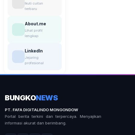
Ikuti cuitan
terbaru
About.me
Lihat profil
lengkap
LinkedIn
Jejaring
profesional
BUNGKO
NEWS
PT. FAFA DIGITALINDO MONGONDOW
Portal berita terkini dan terpercaya. Menyajikan
informasi akurat dan berimbang.