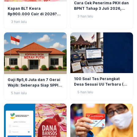
Cara Cek Penerima PKH dan
BERITA
10
Kapan BLT Kesra
BPNT Tahap 3 Juli 2026,
Rp900.000 Cair di 2026?
Bansos Sudah Mulai Cair!
3 hari lalu
Simak Prediksi dan
3 hari lalu
Perkembangannya
BERITA
9
BERITA
11
100 Soal Tes Perangkat
Gaji Rp5,6 Juta dan 7 Gerai
Desa Sesuai UU Terbaru (UU
Wajib: Seberapa Siap SPPI
No. 3 Tahun 2024 & PP No.
Menjalankan Ambiguitas
5 hari lalu
5 hari lalu
16 Tahun 2026)
Tugas di Lapangan?