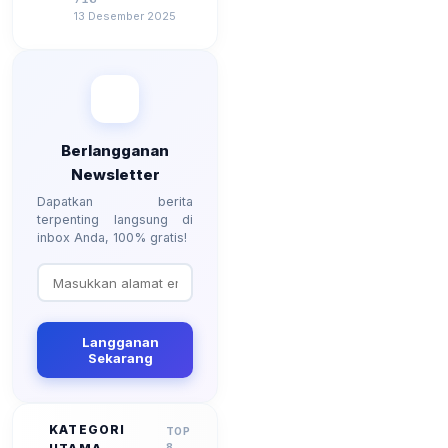
Besarannya? Ada
13 Desember 2025
Kenaikan?
Berlangganan
Newsletter
Dapatkan berita
terpenting langsung di
inbox Anda, 100% gratis!
Langganan
Sekarang
KATEGORI
TOP
8