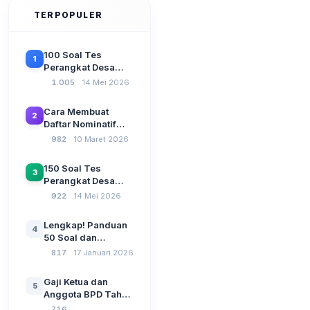
TERPOPULER
100 Soal Tes
1
Perangkat Desa
Terbaru 2026
1.005
14 Mei 2026
Beserta Kunci
Jawaban: Latihan
Cara Membuat
2
CAT Berbasis UU
Daftar Nominatif
Desa No. 3 Tahun
Siltap di Aplikasi
982
10 Maret 2026
2024
Siskeudes 2026
Sebelum Pengajuan
150 Soal Tes
3
SPP Pencairan
Perangkat Desa
Dana Desa
2026: Administrasi
922
14 Mei 2026
Pemerintahan,
Wawasan
Lengkap! Panduan
4
Kebangsaan, dan
50 Soal dan
Komputer Beserta
Jawaban Tes
817
17 Januari 2026
Jawaban Paling
Perangkat Desa
Lengkap
Tahun 2026
Gaji Ketua dan
5
Berdasarkan UU No
Anggota BPD Tahun
3 Tahun 2024
2026, Berapa
716