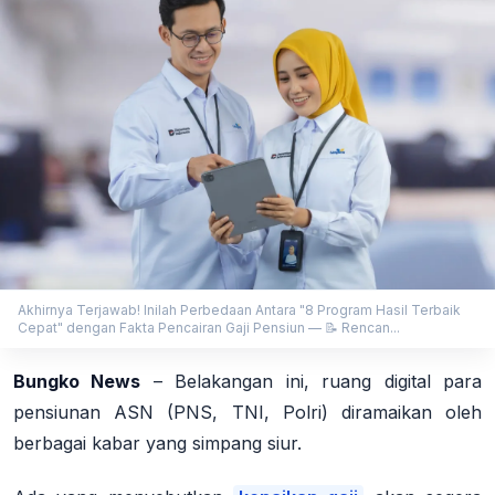
Akhirnya Terjawab! Inilah Perbedaan Antara "8 Program Hasil Terbaik
Cepat" dengan Fakta Pencairan Gaji Pensiun — 📝 Rencan...
Bungko News
–
Belakangan ini, ruang digital para
pensiunan ASN (PNS, TNI, Polri) diramaikan oleh
berbagai kabar yang simpang siur.