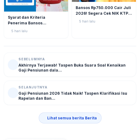
BERITA
12
Bansos Rp750.000 Cair Juli
2026! Segera Cek NIK KTP
BERITA
11
Syarat dan Kriteria
di Situs Resmi Kemensos
5 hari lalu
Penerima Bansos
Agar Tak Ketinggalan
Rp750.000 Juli 2026, Cek
5 hari lalu
NIK KTP Sekarang Juga!
SEBELUMNYA
Akhirnya Terjawab! Taspen Buka Suara Soal Kenaikan
Gaji Pensiunan dala...
SELANJUTNYA
Gaji Pensiunan 2026 Tidak Naik! Taspen Klarifikasi Isu
Rapelan dan Ban...
Lihat semua berita Berita