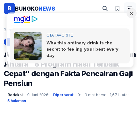
B
BUNGKO
NEWS
Beranda
Berita
Akhirnya Terjawab! Inilah Perbedaan Antara "8 Prog...
BERITA
Akhirnya Terjawab! Inilah Perbedaan
Antara "8 Program Hasil Terbaik
Cepat" dengan Fakta Pencairan Gaji
Pensiun
Redaksi
9 Juni 2026
Diperbarui
0
9 mnt baca
1,671 kata
5 halaman