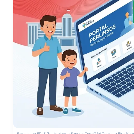
Bayar Iuran BPJS Gratis hingga Bansos Tunai? Ini Dia yang Bisa Ka