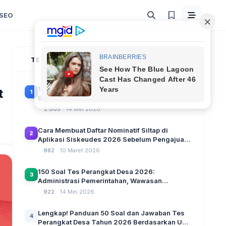
SEO
TERPOPULER
100 Soal Tes Perangkat Desa Terbaru 2026
t
1
Beserta Kunci Jawaban: Latihan CAT Berbasis
UU Desa No. 3 Tahun 2024
1.005
14 Mei 2026
Cara Membuat Daftar Nominatif Siltap di
2
Aplikasi Siskeudes 2026 Sebelum Pengajuan
SPP Pencairan Dana Desa
982
10 Maret 2026
150 Soal Tes Perangkat Desa 2026:
3
Administrasi Pemerintahan, Wawasan
Kebangsaan, dan Komputer Beserta Jawaban
922
14 Mei 2026
Paling Lengkap
Lengkap! Panduan 50 Soal dan Jawaban Tes
4
Perangkat Desa Tahun 2026 Berdasarkan UU