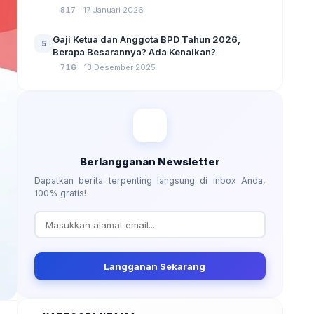
No 3 Tahun 2024
817
17 Januari 2026
Gaji Ketua dan Anggota BPD Tahun 2026,
5
Berapa Besarannya? Ada Kenaikan?
716
13 Desember 2025
Berlangganan Newsletter
Dapatkan berita terpenting langsung di inbox Anda,
100% gratis!
Langganan Sekarang