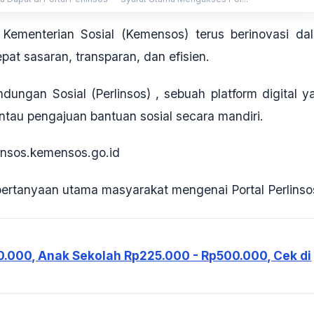
 Kementerian Sosial (Kemensos) terus berinovasi da
pat sasaran, transparan, dan efisien.
indungan Sosial (Perlinsos)
, sebuah platform digital y
u pengajuan bantuan sosial secara mandiri.
linsos.kemensos.go.id
pertanyaan utama masyarakat mengenai Portal Perlinso
0.000, Anak Sekolah Rp225.000 - Rp500.000, Cek di