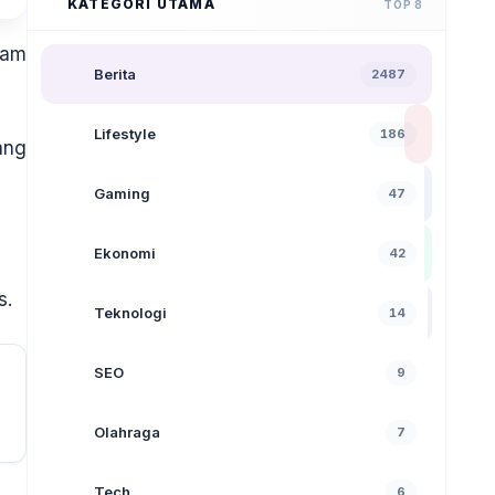
KATEGORI UTAMA
TOP 8
lam
Berita
2487
Lifestyle
186
ang
Gaming
47
Ekonomi
42
s.
Teknologi
14
SEO
9
Olahraga
7
Tech
6