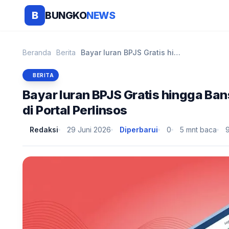
BUNGKO
NEWS
B
Beranda
Berita
Bayar Iuran BPJS Gratis hingga Bansos Tunai? Ini D...
BERITA
Bayar Iuran BPJS Gratis hingga Ban
di Portal Perlinsos
Redaksi
29 Juni 2026
Diperbarui
0
5 mnt baca