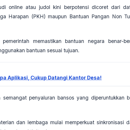
udi online atau judol kini berpotensi dicoret dari daf
uarga Harapan (PKH) maupun Bantuan Pangan Non Tu
a pemerintah memastikan bantuan negara benar-be
nggunakan bantuan sesuai tujuan.
a Aplikasi, Cukup Datangi Kantor Desa!
gan semangat penyaluran bansos yang diperuntukkan b
terian dan lembaga mulai memperkuat sinkronisasi d