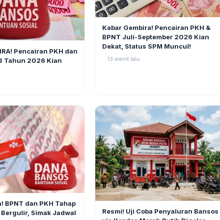
BERITA
Kabar Gembira! Pencairan PKH &
BPNT Juli-September 2026 Kian
2
Dekat, Status SPM Muncul!
RA! Pencairan PKH dan
13 menit lalu
3 Tahun 2026 Kian
3
h! BPNT dan PKH Tahap
BERITA
Resmi! Uji Coba Penyaluran Bansos
 Bergulir, Simak Jadwal