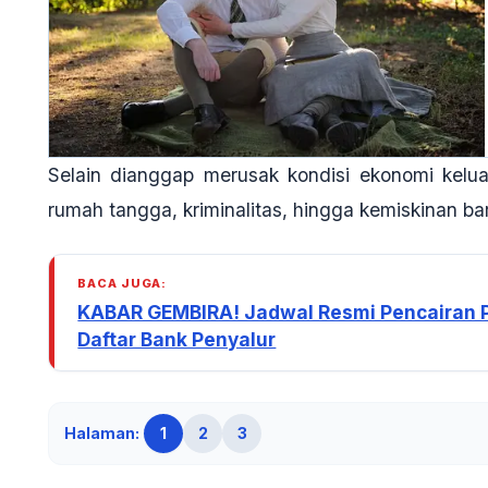
Selain dianggap merusak kondisi ekonomi keluar
rumah tangga, kriminalitas, hingga kemiskinan ba
BACA JUGA:
KABAR GEMBIRA! Jadwal Resmi Pencairan P
Daftar Bank Penyalur
Halaman:
1
2
3