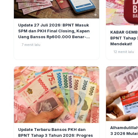
BERITA
1
Update 27 Juli 2026: BPNT Masuk
BERITA
SPM dan PKH Final Closing, Kapan
KABAR GEMBI
Uang Bansos Rp600.000 Benar-
BPNT Tahap 
benar Cair?
Mendekat!
7 menit lalu
12 menit lalu
BERITA
BERITA
4
Alhamdulilla
Update Terbaru Bansos PKH dan
3 2026 Mulai
BPNT Tahap 3 Tahun 2026: Progres