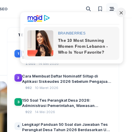
SEO
TERPOPULER
100 Soal Tes Perangkat Desa Terbaru 2026
1
Beserta Kunci Jawaban: Latihan CAT Berbasis
UU Desa No. 3 Tahun 2024
1.005
14 Mei 2026
Cara Membuat Daftar Nominatif Siltap di
2
Aplikasi Siskeudes 2026 Sebelum Pengajuan
SPP Pencairan Dana Desa
982
10 Maret 2026
150 Soal Tes Perangkat Desa 2026:
3
Administrasi Pemerintahan, Wawasan
Kebangsaan, dan Komputer Beserta Jawaban
922
14 Mei 2026
Paling Lengkap
Lengkap! Panduan 50 Soal dan Jawaban Tes
4
Perangkat Desa Tahun 2026 Berdasarkan UU