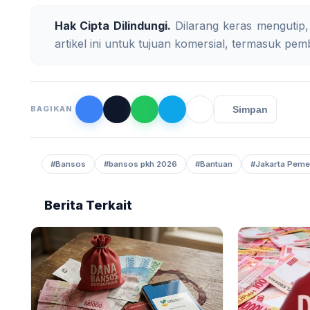
Hak Cipta Dilindungi.
Dilarang keras mengutip,
artikel ini untuk tujuan komersial, termasuk pemb
Simpan
BAGIKAN
#Bansos
#bansos pkh 2026
#Bantuan
#Jakarta Peme
Berita Terkait