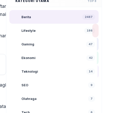
KATEGORI UTAMA
TOP 8
tar
nai
Berita
2487
Lifestyle
186
nar
Gaming
47
Ekonomi
42
Teknologi
14
agi
SEO
9
Olahraga
7
ata
Tech
6