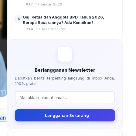
No 3 Tahun 2024
817
17 Januari 2026
Gaji Ketua dan Anggota BPD Tahun 2026,
5
Berapa Besarannya? Ada Kenaikan?
716
13 Desember 2025
Berlangganan Newsletter
Dapatkan berita terpenting langsung di inbox Anda,
100% gratis!
Langganan Sekarang
an