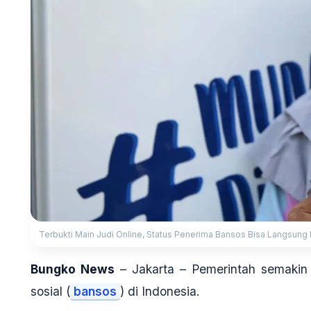
Terbukti Main Judi Online, Status Penerima Bansos Bisa Langsung
Bungko News
– Jakarta – Pemerintah semaki
sosial (
bansos
) di Indonesia.