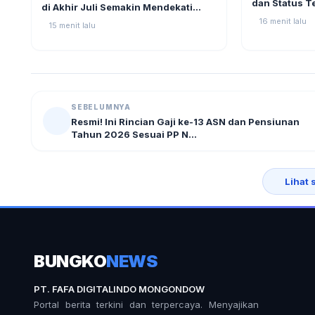
dan Status T
di Akhir Juli Semakin Mendekati
Pencairan
16 menit lalu
15 menit lalu
SEBELUMNYA
Resmi! Ini Rincian Gaji ke-13 ASN dan Pensiunan
Tahun 2026 Sesuai PP N...
Lihat 
BUNGKO
NEWS
PT. FAFA DIGITALINDO MONGONDOW
Portal berita terkini dan terpercaya. Menyajikan