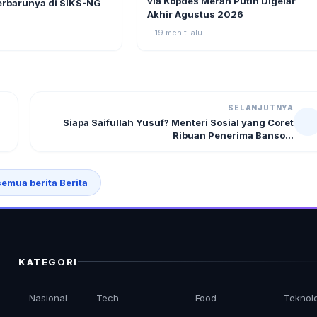
via Kopdes Merah Putih Digelar
erbarunya di SIKS-NG
Akhir Agustus 2026
19 menit lalu
SELANJUTNYA
Siapa Saifullah Yusuf? Menteri Sosial yang Coret
Ribuan Penerima Banso...
semua berita Berita
KATEGORI
Nasional
Tech
Food
Teknol