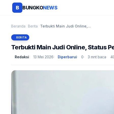
BUNGKO
NEWS
B
Beranda
Berita
Terbukti Main Judi Online, Status Penerima Bansos ...
BERITA
Terbukti Main Judi Online, Status
Redaksi
13 Mei 2026
Diperbarui
0
3 mnt baca
4