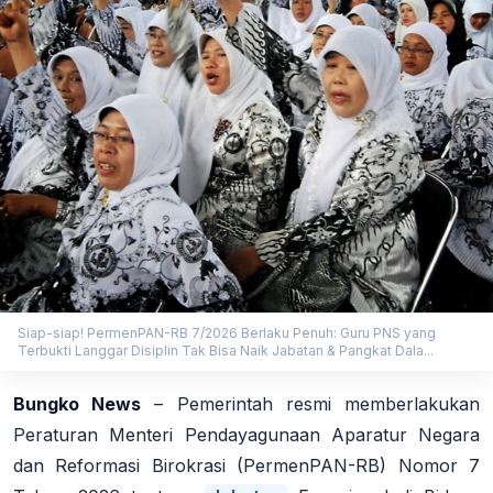
Siap-siap! PermenPAN-RB 7/2026 Berlaku Penuh: Guru PNS yang
Terbukti Langgar Disiplin Tak Bisa Naik Jabatan & Pangkat Dala...
Bungko News
– Pemerintah resmi memberlakukan
Peraturan Menteri Pendayagunaan Aparatur Negara
dan Reformasi Birokrasi (PermenPAN-RB) Nomor 7