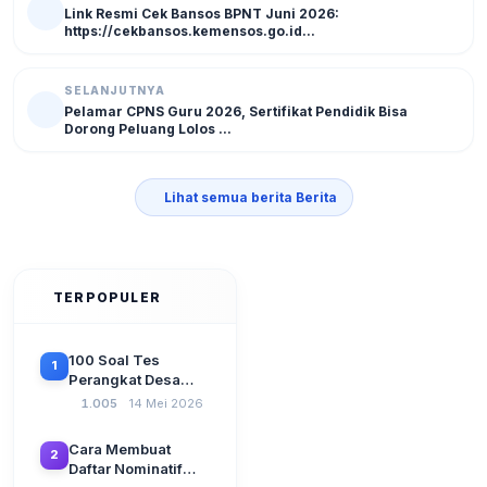
Link Resmi Cek Bansos BPNT Juni 2026:
https://cekbansos.kemensos.go.id...
SELANJUTNYA
Pelamar CPNS Guru 2026, Sertifikat Pendidik Bisa
Dorong Peluang Lolos ...
Lihat semua berita Berita
TERPOPULER
100 Soal Tes
1
Perangkat Desa
Terbaru 2026
1.005
14 Mei 2026
Beserta Kunci
Jawaban: Latihan
Cara Membuat
2
CAT Berbasis UU
Daftar Nominatif
Desa No. 3 Tahun