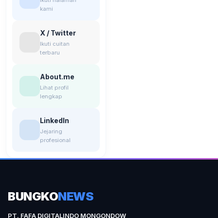
kami
X / Twitter
Ikuti cuitan
terbaru
About.me
Lihat profil
lengkap
LinkedIn
Jejaring
profesional
BUNGKO
NEWS
PT. FAFA DIGITALINDO MONGONDOW