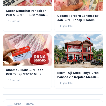
BERITA
2
Kabar Gembira! Pencairan
BERITA
5
PKH & BPNT Juli-September
Update Terbaru Bansos PKH
2026 Kian Dekat, Status SPM
dan BPNT Tahap 3 Tahun
15 jam lalu
Muncul!
2026: Progres di Akhir Juli
15 jam lalu
Semakin Mendekati
Pencairan
BERITA
4
Alhamdulillah! BPNT dan
BERITA
5
Resmi! Uji Coba Penyaluran
PKH Tahap 3 2026 Mulai
Bansos via Kopdes Merah
Bergulir, Simak Jadwal dan
15 jam lalu
Putih Digelar Akhir Agustus
Status Terbarunya di SIKS-
15 jam lalu
2026
NG
SEBELUMNYA