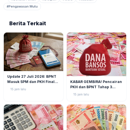
#Pengawasan Mutu
Berita Terkait
BERITA
2
Update 27 Juli 2026: BPNT
BERITA
3
KABAR GEMBIRA! Pencairan
Masuk SPM dan PKH Final
PKH dan BPNT Tahap 3
Closing, Kapan Uang Bansos
15 jam lalu
Tahun 2026 Kian Mendekat!
Rp600.000 Benar-benar
15 jam lalu
Cair?