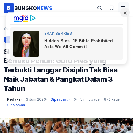
B
BUNGKO
NEWS
Beranda
Berita
Siap-siap! PermenPAN-RB 7/2026 Berlaku Penuh: Guru...
BERITA
Siap-siap! PermenPAN-RB 7/2026
Berlaku Penuh: Guru PNS yang
Terbukti Langgar Disiplin Tak Bisa
Naik Jabatan & Pangkat Dalam 3
Tahun
Redaksi
3 Juni 2026
Diperbarui
0
5 mnt baca
872 kata
3 halaman