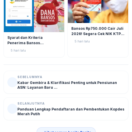
BERITA
12
Bansos Rp750.000 Cair Juli
2026! Segera Cek NIK KTP
BERITA
11
Syarat dan Kriteria
di Situs Resmi Kemensos
5 hari lalu
Penerima Bansos
Agar Tak Ketinggalan
Rp750.000 Juli 2026, Cek
5 hari lalu
NIK KTP Sekarang Juga!
SEBELUMNYA
Kabar Gembira & Klarifikasi Penting untuk Pensiunan
ASN: Layanan Baru ...
SELANJUTNYA
Panduan Lengkap Pendaftaran dan Pembentukan Kopdes
Merah Putih