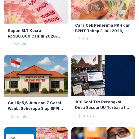
BERITA
6
Cara Cek Penerima PKH dan
BERITA
10
Kapan BLT Kesra
BPNT Tahap 3 Juli 2026,
Rp900.000 Cair di 2026?
Bansos Sudah Mulai Cair!
3 hari lalu
Simak Prediksi dan
3 hari lalu
Perkembangannya
BERITA
9
BERITA
11
100 Soal Tes Perangkat
Gaji Rp5,6 Juta dan 7 Gerai
Desa Sesuai UU Terbaru (UU
Wajib: Seberapa Siap SPPI
No. 3 Tahun 2024 & PP No.
Menjalankan Ambiguitas
5 hari lalu
5 hari lalu
16 Tahun 2026)
Tugas di Lapangan?