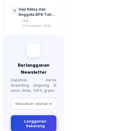
Perangkat Desa
Lengkap
Tahun 2026
Gaji Ketua dan
5
Berdasarkan UU No
Anggota BPD Tahun
3 Tahun 2024
2026, Berapa
716
Besarannya? Ada
13 Desember 2025
Kenaikan?
Berlangganan
Newsletter
Dapatkan berita
terpenting langsung di
inbox Anda, 100% gratis!
Langganan
Sekarang