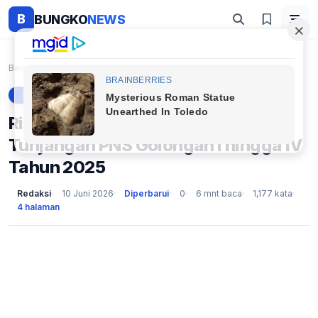
B
BUNGKO
NEWS
Beranda
Berita
Rincian Lengkap Gaji Pokok dan Tunjangan PNS Golon...
BERITA
Rincian Lengkap Gaji Pokok dan
Tunjangan PNS Golongan I hingga IV
Tahun 2025
Redaksi
10 Juni 2026
Diperbarui
0
6 mnt baca
1,177 kata
4 halaman