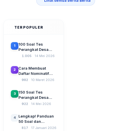
Lihat semua berita Berita
TERPOPULER
100 Soal Tes
1
Perangkat Desa
Terbaru 2026
1.005
14 Mei 2026
Beserta Kunci
Jawaban: Latihan
Cara Membuat
2
CAT Berbasis UU
Daftar Nominatif
Desa No. 3 Tahun
Siltap di Aplikasi
982
10 Maret 2026
2024
Siskeudes 2026
Sebelum Pengajuan
150 Soal Tes
3
SPP Pencairan
Perangkat Desa
Dana Desa
2026: Administrasi
922
14 Mei 2026
Pemerintahan,
Wawasan
Lengkap! Panduan
4
Kebangsaan, dan
50 Soal dan
Komputer Beserta
Jawaban Tes
817
17 Januari 2026
Jawaban Paling