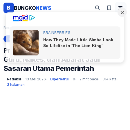
B
BUNGKO
NEWS
Beranda
Berita
Prioritas Kenaikan Gaji ASN 2026: Guru, Nakes, dan...
BERITA
Prioritas Kenaikan Gaji ASN 2026:
Guru, Nakes, dan Aparat Jadi
Sasaran Utama Pemerintah
Redaksi
13 Mei 2026
Diperbarui
0
2 mnt baca
314 kata
3 halaman