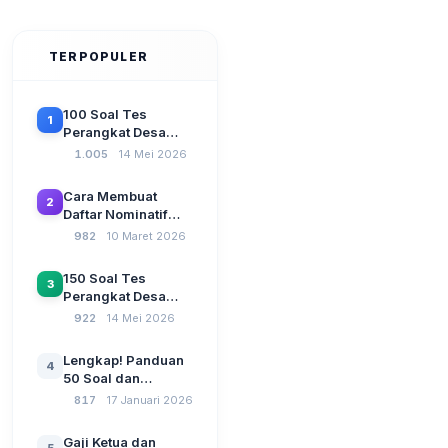
TERPOPULER
100 Soal Tes
1
Perangkat Desa
Terbaru 2026
1.005
14 Mei 2026
Beserta Kunci
Jawaban: Latihan
Cara Membuat
2
CAT Berbasis UU
Daftar Nominatif
Desa No. 3 Tahun
Siltap di Aplikasi
982
10 Maret 2026
2024
Siskeudes 2026
Sebelum Pengajuan
150 Soal Tes
3
SPP Pencairan
Perangkat Desa
Dana Desa
2026: Administrasi
922
14 Mei 2026
Pemerintahan,
Wawasan
Lengkap! Panduan
4
Kebangsaan, dan
50 Soal dan
Komputer Beserta
Jawaban Tes
817
17 Januari 2026
Jawaban Paling
Perangkat Desa
Lengkap
Tahun 2026
Gaji Ketua dan
5