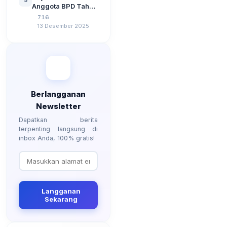
Berdasarkan UU No
Anggota BPD Tahun
3 Tahun 2024
2026, Berapa
716
Besarannya? Ada
13 Desember 2025
Kenaikan?
Berlangganan
Newsletter
Dapatkan berita
terpenting langsung di
inbox Anda, 100% gratis!
Langganan
Sekarang