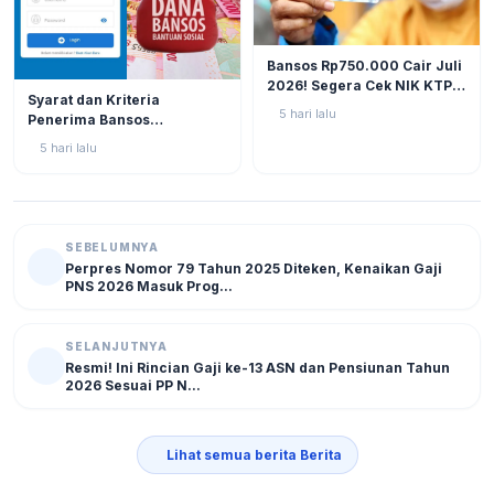
BERITA
12
Bansos Rp750.000 Cair Juli
2026! Segera Cek NIK KTP
BERITA
11
Syarat dan Kriteria
di Situs Resmi Kemensos
5 hari lalu
Penerima Bansos
Agar Tak Ketinggalan
Rp750.000 Juli 2026, Cek
5 hari lalu
NIK KTP Sekarang Juga!
SEBELUMNYA
Perpres Nomor 79 Tahun 2025 Diteken, Kenaikan Gaji
PNS 2026 Masuk Prog...
SELANJUTNYA
Resmi! Ini Rincian Gaji ke-13 ASN dan Pensiunan Tahun
2026 Sesuai PP N...
Lihat semua berita Berita