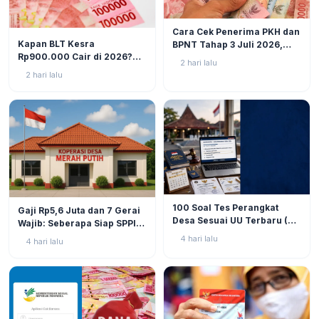
BERITA
6
Cara Cek Penerima PKH dan
BERITA
10
Kapan BLT Kesra
BPNT Tahap 3 Juli 2026,
Rp900.000 Cair di 2026?
Bansos Sudah Mulai Cair!
2 hari lalu
Simak Prediksi dan
2 hari lalu
Perkembangannya
BERITA
9
BERITA
11
100 Soal Tes Perangkat
Gaji Rp5,6 Juta dan 7 Gerai
Desa Sesuai UU Terbaru (UU
Wajib: Seberapa Siap SPPI
No. 3 Tahun 2024 & PP No.
Menjalankan Ambiguitas
4 hari lalu
4 hari lalu
16 Tahun 2026)
Tugas di Lapangan?