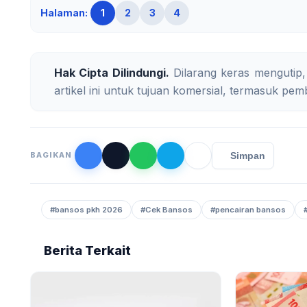
Halaman:
1
2
3
4
Hak Cipta Dilindungi.
Dilarang keras mengutip,
artikel ini untuk tujuan komersial, termasuk pemb
Simpan
BAGIKAN
#bansos pkh 2026
#Cek Bansos
#pencairan bansos
Berita Terkait