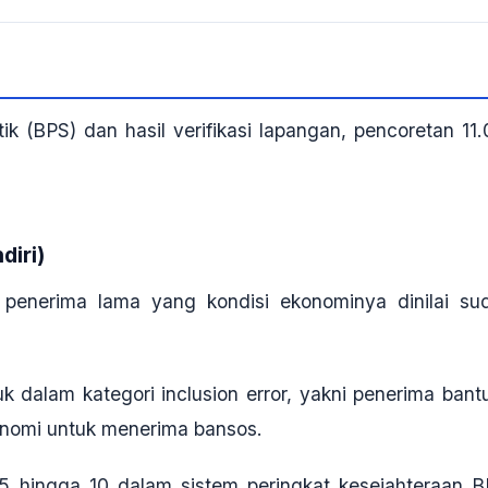
ik (BPS) dan hasil verifikasi lapangan, pencoretan 11.
diri)
penerima lama yang kondisi ekonominya dinilai su
k dalam kategori
inclusion error
, yakni penerima bant
konomi untuk menerima bansos
.
 5 hingga 10
dalam sistem peringkat kesejahteraan B