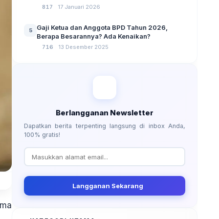
No 3 Tahun 2024
817
17 Januari 2026
Gaji Ketua dan Anggota BPD Tahun 2026,
5
Berapa Besarannya? Ada Kenaikan?
716
13 Desember 2025
Berlangganan Newsletter
Dapatkan berita terpenting langsung di inbox Anda,
100% gratis!
Langganan Sekarang
ima