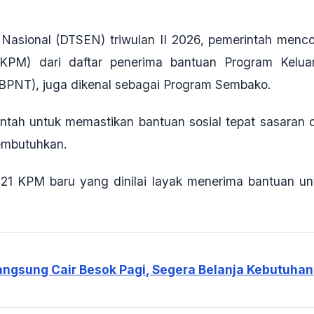
asional (DTSEN) triwulan II 2026, pemerintah menco
(KPM)
dari daftar penerima bantuan Program Kelua
BPNT), juga dikenal sebagai Program Sembako
.
intah untuk memastikan bantuan sosial tepat sasaran 
embutuhkan.
821 KPM baru
yang dinilai layak menerima bantuan un
ngsung Cair Besok Pagi, Segera Belanja Kebutuhan