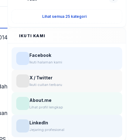
Lihat semua 25 kategori
IKUTI KAMI
014
Facebook
Ikuti halaman kami
X / Twitter
Ikuti cuitan terbaru
dah
About.me
Lihat profil lengkap
uan
LinkedIn
Jejaring profesional
PS,