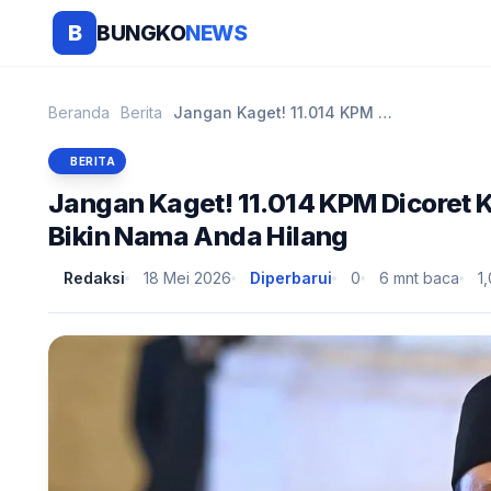
BUNGKO
NEWS
B
Beranda
Berita
Jangan Kaget! 11.014 KPM Dicoret Kemensos di Mei 2...
BERITA
Jangan Kaget! 11.014 KPM Dicoret K
Bikin Nama Anda Hilang
Redaksi
18 Mei 2026
Diperbarui
0
6 mnt baca
1