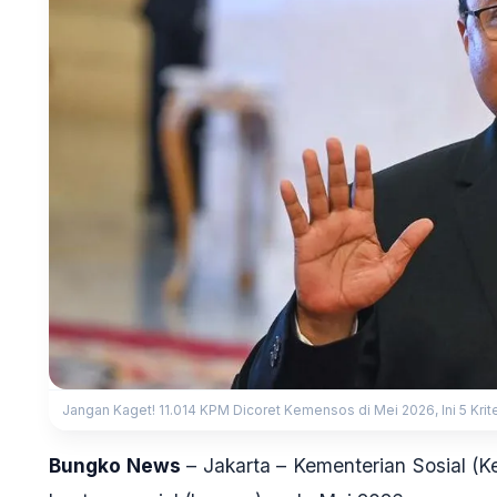
Jangan Kaget! 11.014 KPM Dicoret Kemensos di Mei 2026, Ini 5 Krite
Bungko News
–
Jakarta
– Kementerian Sosial (