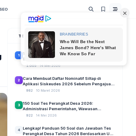
SEO
TERPOPULER
100 Soal Tes Perangkat Desa Terbaru 2026
g
1
Beserta Kunci Jawaban: Latihan CAT Berbasis
UU Desa No. 3 Tahun 2024
1.005
14 Mei 2026
Cara Membuat Daftar Nominatif Siltap di
2
Aplikasi Siskeudes 2026 Sebelum Pengajuan
SPP Pencairan Dana Desa
982
10 Maret 2026
150 Soal Tes Perangkat Desa 2026:
3
Administrasi Pemerintahan, Wawasan
Kebangsaan, dan Komputer Beserta Jawaban
922
14 Mei 2026
Paling Lengkap
Lengkap! Panduan 50 Soal dan Jawaban Tes
4
Perangkat Desa Tahun 2026 Berdasarkan UU