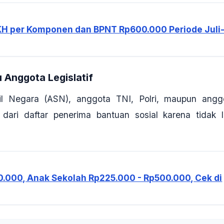
n PKH per Komponen dan BPNT Rp600.000 Periode Juli
u Anggota Legislatif
pil Negara (ASN), anggota TNI, Polri, maupun angg
t dari daftar penerima bantuan sosial karena tidak l
0.000, Anak Sekolah Rp225.000 - Rp500.000, Cek di