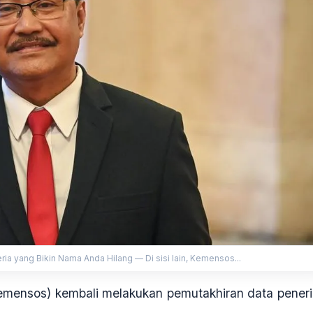
ria yang Bikin Nama Anda Hilang — Di sisi lain, Kemensos...
Kemensos) kembali melakukan pemutakhiran data pener