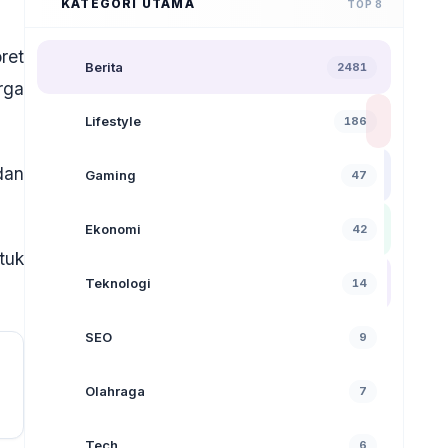
KATEGORI UTAMA
TOP 8
ret
Berita
2481
rga
Lifestyle
186
dan
Gaming
47
Ekonomi
42
tuk
Teknologi
14
SEO
9
Olahraga
7
Tech
6