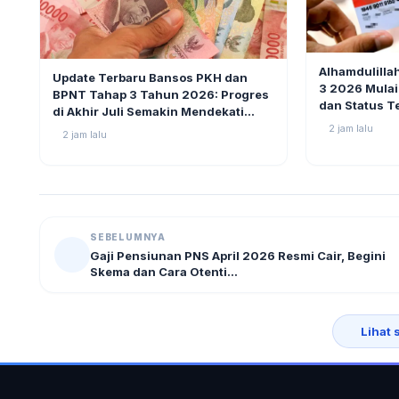
BERITA
BERITA
4
Alhamdulilla
Update Terbaru Bansos PKH dan
3 2026 Mulai
BPNT Tahap 3 Tahun 2026: Progres
dan Status T
di Akhir Juli Semakin Mendekati
Pencairan
2 jam lalu
2 jam lalu
SEBELUMNYA
Gaji Pensiunan PNS April 2026 Resmi Cair, Begini
Skema dan Cara Otenti...
Lihat 