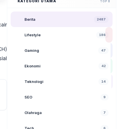
KATEGORI UTAMA
TOP 8
Berita
2487
air
Lifestyle
186
KH)
Gaming
47
ial
Ekonomi
42
Teknologi
14
SEO
9
Olahraga
7
Tech
6