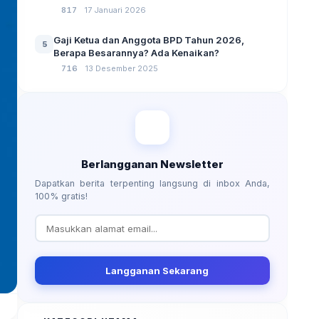
No 3 Tahun 2024
817
17 Januari 2026
Gaji Ketua dan Anggota BPD Tahun 2026,
5
Berapa Besarannya? Ada Kenaikan?
716
13 Desember 2025
Berlangganan Newsletter
Dapatkan berita terpenting langsung di inbox Anda,
100% gratis!
Langganan Sekarang