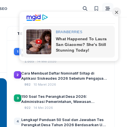
SEO
TERPOPULER
100 Soal Tes Perangkat Desa Terbaru 2026
1
Beserta Kunci Jawaban: Latihan CAT Berbasis
UU Desa No. 3 Tahun 2024
1.005
14 Mei 2026
Cara Membuat Daftar Nominatif Siltap di
2
Aplikasi Siskeudes 2026 Sebelum Pengajuan
SPP Pencairan Dana Desa
982
10 Maret 2026
150 Soal Tes Perangkat Desa 2026:
3
Administrasi Pemerintahan, Wawasan
Kebangsaan, dan Komputer Beserta Jawaban
922
14 Mei 2026
Paling Lengkap
Lengkap! Panduan 50 Soal dan Jawaban Tes
4
Perangkat Desa Tahun 2026 Berdasarkan UU