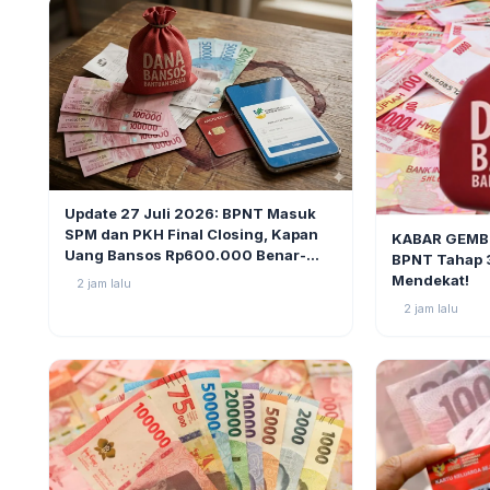
BERITA
1
Update 27 Juli 2026: BPNT Masuk
BERITA
SPM dan PKH Final Closing, Kapan
KABAR GEMBI
Uang Bansos Rp600.000 Benar-
BPNT Tahap 
benar Cair?
Mendekat!
2 jam lalu
2 jam lalu