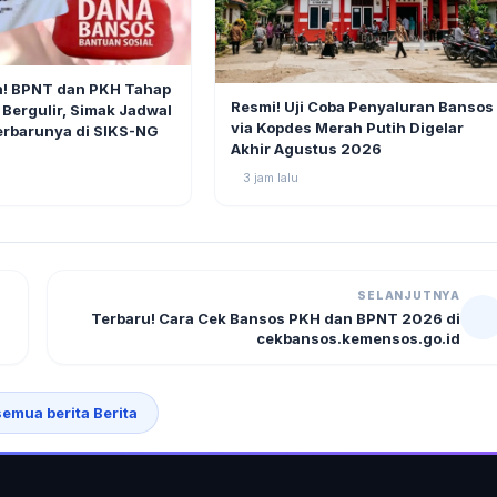
3
h! BPNT dan PKH Tahap
BERITA
Resmi! Uji Coba Penyaluran Bansos
 Bergulir, Simak Jadwal
via Kopdes Merah Putih Digelar
erbarunya di SIKS-NG
Akhir Agustus 2026
3 jam lalu
SELANJUTNYA
Terbaru! Cara Cek Bansos PKH dan BPNT 2026 di
cekbansos.kemensos.go.id
semua berita Berita