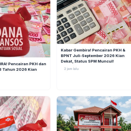
BERITA
Kabar Gembira! Pencairan PKH &
BPNT Juli-September 2026 Kian
2
Dekat, Status SPM Muncul!
RA! Pencairan PKH dan
2 jam lalu
3 Tahun 2026 Kian