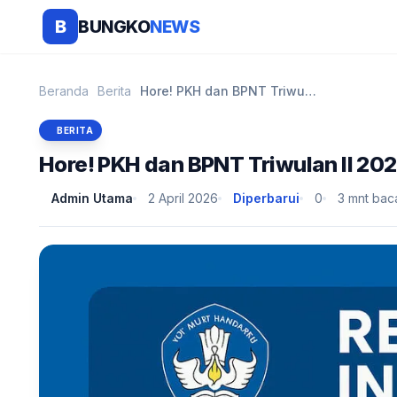
BUNGKO
NEWS
B
Beranda
Berita
Hore! PKH dan BPNT Triwulan II 2026 Mulai Cair, Ce...
BERITA
Hore! PKH dan BPNT Triwulan II 20
Admin Utama
2 April 2026
Diperbarui
0
3 mnt bac