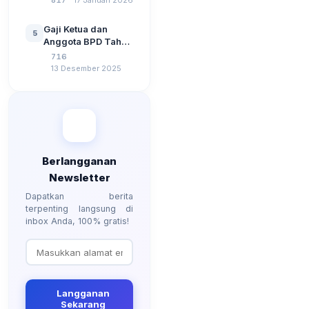
817
17 Januari 2026
Jawaban Paling
Perangkat Desa
Lengkap
Tahun 2026
Gaji Ketua dan
5
Berdasarkan UU No
Anggota BPD Tahun
3 Tahun 2024
2026, Berapa
716
Besarannya? Ada
13 Desember 2025
Kenaikan?
Berlangganan
Newsletter
Dapatkan berita
terpenting langsung di
inbox Anda, 100% gratis!
Langganan
Sekarang