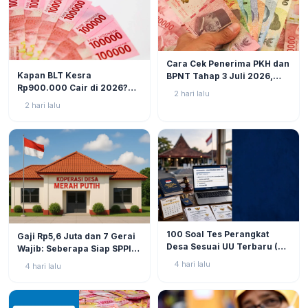
BERITA
6
Cara Cek Penerima PKH dan
BERITA
9
Kapan BLT Kesra
BPNT Tahap 3 Juli 2026,
Rp900.000 Cair di 2026?
Bansos Sudah Mulai Cair!
2 hari lalu
Simak Prediksi dan
2 hari lalu
Perkembangannya
BERITA
9
BERITA
11
100 Soal Tes Perangkat
Gaji Rp5,6 Juta dan 7 Gerai
Desa Sesuai UU Terbaru (UU
Wajib: Seberapa Siap SPPI
No. 3 Tahun 2024 & PP No.
Menjalankan Ambiguitas
4 hari lalu
4 hari lalu
16 Tahun 2026)
Tugas di Lapangan?