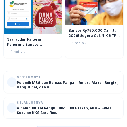
BERITA
12
Bansos Rp750.000 Cair Juli
2026! Segera Cek NIK KTP
BERITA
10
Syarat dan Kriteria
di Situs Resmi Kemensos
4 hari lalu
Penerima Bansos
Agar Tak Ketinggalan
Rp750.000 Juli 2026, Cek
4 hari lalu
NIK KTP Sekarang Juga!
SEBELUMNYA
Polemik MBG dan Bansos Pangan: Antara Makan Bergizi,
Uang Tunai, dan H...
SELANJUTNYA
Alhamdulillah! Penghujung Juni Berkah, PKH & BPNT
Susulan KKS Baru Res...