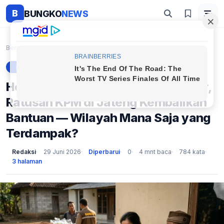
B
BUNGKO
NEWS
Beranda
Berita
Heboh Bansos Minyak Berbau Solar, Ratusan KPM di J...
BERITA
Heboh Bansos Minyak Berbau Solar,
Ratusan KPM di Jateng Kembalikan
Bantuan — Wilayah Mana Saja yang
Terdampak?
Redaksi
29 Juni 2026
Diperbarui
0
4 mnt baca
784 kata
3 halaman