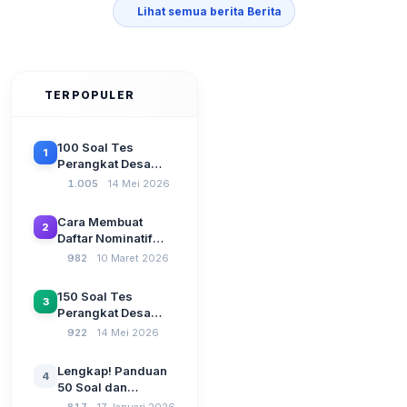
Lihat semua berita Berita
TERPOPULER
100 Soal Tes
1
Perangkat Desa
Terbaru 2026
1.005
14 Mei 2026
Beserta Kunci
Jawaban: Latihan
Cara Membuat
2
CAT Berbasis UU
Daftar Nominatif
Desa No. 3 Tahun
Siltap di Aplikasi
982
10 Maret 2026
2024
Siskeudes 2026
Sebelum Pengajuan
150 Soal Tes
3
SPP Pencairan
Perangkat Desa
Dana Desa
2026: Administrasi
922
14 Mei 2026
Pemerintahan,
Wawasan
Lengkap! Panduan
4
Kebangsaan, dan
50 Soal dan
Komputer Beserta
Jawaban Tes