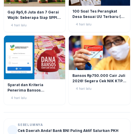
BERITA
9
BERITA
11
100 Soal Tes Perangkat
Gaji Rp5,6 Juta dan 7 Gerai
Desa Sesuai UU Terbaru (UU
Wajib: Seberapa Siap SPPI
No. 3 Tahun 2024 & PP No.
Menjalankan Ambiguitas
4 hari lalu
4 hari lalu
16 Tahun 2026)
Tugas di Lapangan?
BERITA
12
Bansos Rp750.000 Cair Juli
2026! Segera Cek NIK KTP
BERITA
11
Syarat dan Kriteria
di Situs Resmi Kemensos
4 hari lalu
Penerima Bansos
Agar Tak Ketinggalan
Rp750.000 Juli 2026, Cek
4 hari lalu
NIK KTP Sekarang Juga!
SEBELUMNYA
Cek Daerah Anda! Bank BNI Paling Aktif Salurkan PKH