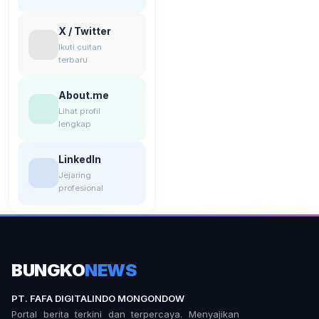
X / Twitter
Ikuti cuitan
terbaru
About.me
Lihat profil
lengkap
LinkedIn
Jejaring
profesional
BUNGKO
NEWS
PT. FAFA DIGITALINDO MONGONDOW
Portal berita terkini dan terpercaya. Menyajikan