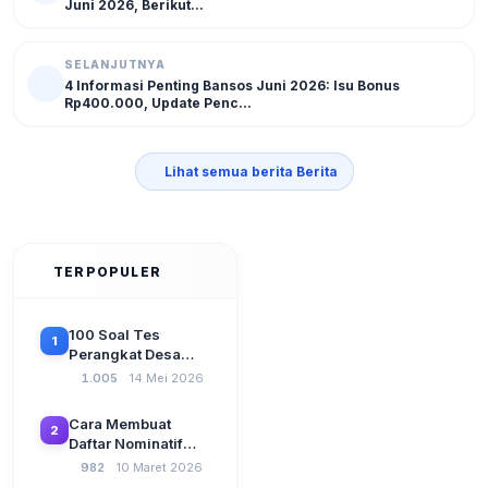
Juni 2026, Berikut...
SELANJUTNYA
4 Informasi Penting Bansos Juni 2026: Isu Bonus
Rp400.000, Update Penc...
Lihat semua berita Berita
TERPOPULER
100 Soal Tes
1
Perangkat Desa
Terbaru 2026
1.005
14 Mei 2026
Beserta Kunci
Jawaban: Latihan
Cara Membuat
2
CAT Berbasis UU
Daftar Nominatif
Desa No. 3 Tahun
Siltap di Aplikasi
982
10 Maret 2026
2024
Siskeudes 2026