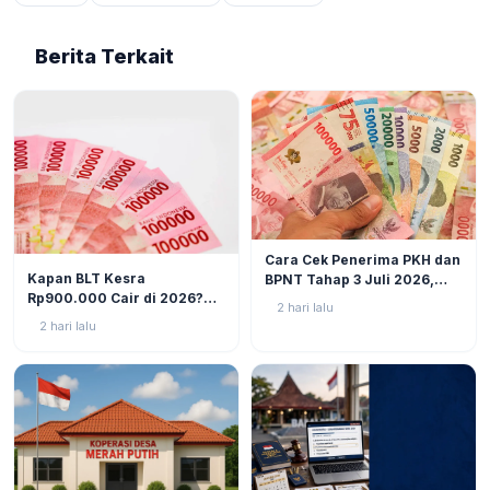
Berita Terkait
BERITA
6
Cara Cek Penerima PKH dan
BERITA
9
Kapan BLT Kesra
BPNT Tahap 3 Juli 2026,
Rp900.000 Cair di 2026?
Bansos Sudah Mulai Cair!
2 hari lalu
Simak Prediksi dan
2 hari lalu
Perkembangannya