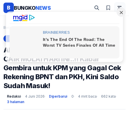
B
BUNGKO
NEWS
Beranda
Berita
Alhamdulillah, 4 BANSOS RESMI CAIR MULAI HARI INI....
BERITA
Alhamdulillah, 4 BANSOS RESMI
CAIR MULAI HARI INI..!! Kabar
Gembira untuk KPM yang Gagal Cek
Rekening BPNT dan PKH, Kini Saldo
Sudah Masuk!
Redaksi
4 Juni 2026
Diperbarui
0
4 mnt baca
662 kata
3 halaman