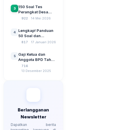
Sebelum Pengajuan
150 Soal Tes
3
SPP Pencairan
Perangkat Desa
Dana Desa
2026: Administrasi
922
14 Mei 2026
Pemerintahan,
Wawasan
Lengkap! Panduan
4
Kebangsaan, dan
50 Soal dan
Komputer Beserta
Jawaban Tes
817
17 Januari 2026
Jawaban Paling
Perangkat Desa
Lengkap
Tahun 2026
Gaji Ketua dan
5
Berdasarkan UU No
Anggota BPD Tahun
3 Tahun 2024
2026, Berapa
716
Besarannya? Ada
13 Desember 2025
Kenaikan?
Berlangganan
Newsletter
Dapatkan berita
terpenting langsung di