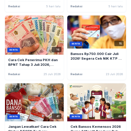
PIP, dan Bantuan Beras yang
2026, Begini Cara
Masih Disalurkan
Mengeceknya
Redaksi
5 hari lalu
Redaksi
5 hari lalu
15
BERITA
16
BERITA
Bansos Rp750.000 Cair Juli
2026! Segera Cek NIK KTP di
Cara Cek Penerima PKH dan
Situs Resmi Kemensos Agar
BPNT Tahap 3 Juli 2026,
Tak Ketinggalan
Bansos Sudah Mulai Cair!
Redaksi
25 Juli 2026
Redaksi
23 Juli 2026
41
40
BERITA
BERITA
Jangan Lewatkan! Cara Cek
Cek Bansos Kemensos 2026