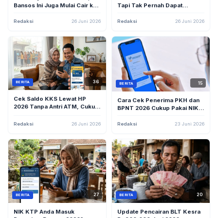
Bansos Ini Juga Mulai Cair ke
Tapi Tak Pernah Dapat
KPM — Cek NIK KTP
Bansos? Simak Cara Cek
Sekarang!
Desil dan Ajukan Keberatan
Redaksi
26 Juni 2026
Redaksi
26 Juni 2026
36
BERITA
15
BERITA
Cek Saldo KKS Lewat HP
Cara Cek Penerima PKH dan
2026 Tanpa Antri ATM, Cukup
BPNT 2026 Cukup Pakai NIK
Modal Aplikasi Mobile
KTP, Tanpa Ribet!
Banking!
Redaksi
26 Juni 2026
Redaksi
23 Juni 2026
27
20
BERITA
BERITA
NIK KTP Anda Masuk
Update Pencairan BLT Kesra