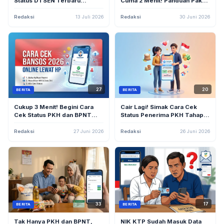
Status DTSEN Terbaru
Cuma 2 Menit! Panduan Pakai
Triwulan III 2026 Sebelum
NIK via Situs dan Aplikasi HP
Jadwal Pencairan
Tanpa Ribet
Redaksi
13 Juli 2026
Redaksi
30 Juni 2026
27
20
BERITA
BERITA
Cukup 3 Menit! Begini Cara
Cair Lagi! Simak Cara Cek
Cek Status PKH dan BPNT
Status Penerima PKH Tahap 2
2026 via Aplikasi HP
Juni 2026 Lewat HP di Sini
Redaksi
27 Juni 2026
Redaksi
26 Juni 2026
33
17
BERITA
BERITA
Tak Hanya PKH dan BPNT,
NIK KTP Sudah Masuk Data