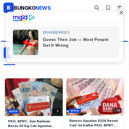
B
BUNGKO
NEWS
Beranda
#Aplikasi Cek Bansos Resmi
Aplikasi Cek Bansos Resmi
#
36 artikel
Topik Populer
10
2
BERITA
BERITA
Bansos Agustus 2026 Resmi
PKH, BPNT, dan Bantuan
Cair! Ini Daftar PKH, BPNT,
Beras 30 Kg Cair Agustus