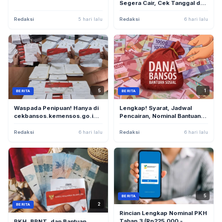
Penerima di
Segera Cair, Cek Tanggal dan
cekbansos.kemensos.go.id
Nominal Bantuan di Aplikasi
Cek Bansos
Redaksi
5 hari lalu
Redaksi
6 hari lalu
5
1
BERITA
BERITA
Waspada Penipuan! Hanya di
Lengkap! Syarat, Jadwal
cekbansos.kemensos.go.id,
Pencairan, Nominal Bantuan,
Cara Aman Cek Bansos PKH
dan Cara Cek PKH Tahap 3
dan BPNT 2026
2026
Redaksi
6 hari lalu
Redaksi
6 hari lalu
5
BERITA
2
BERITA
Rincian Lengkap Nominal PKH
Tahap 3 (Rp225.000 -
PKH, BPNT, dan Bantuan