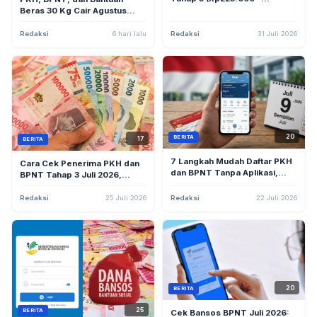
Rp750.000) dan BPNT
Beras 30 Kg Cair Agustus
Sembako (Rp600.000) Serta
2026, Begini Cara
Penyebab Keterlambatan
Mengeceknya
Redaksi
6 hari lalu
Redaksi
31 Juli 2026
20
BERITA
17
BERITA
7 Langkah Mudah Daftar PKH
Cara Cek Penerima PKH dan
dan BPNT Tanpa Aplikasi,
BPNT Tahap 3 Juli 2026,
Cukup Datangi Kantor Desa!
Bansos Sudah Mulai Cair!
Redaksi
25 Juli 2026
Redaksi
22 Juli 2026
20
BERITA
25
BERITA
Cek Bansos BPNT Juli 2026: