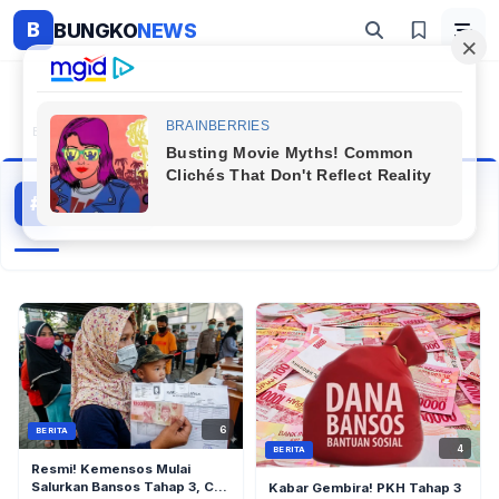
B
BUNGKO
NEWS
Beranda
#Aplikasi Cek Bansos Pkh
Aplikasi Cek Bansos Pkh
#
43 artikel
Topik Populer
6
BERITA
4
BERITA
Resmi! Kemensos Mulai
Salurkan Bansos Tahap 3, Cek
Kabar Gembira! PKH Tahap 3