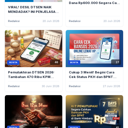
Dana Rp600.000 Segera Cair,
VIRAL! DESIL DTSEN NAIK
Cek Status Penerimanya
MENDADAK? INI PENJELASAN
RESMI DARI DIARI BANSOS
TERKAIT PKH TAHAP 3 2026!
Redaksi
20 Juli 2026
Redaksi
20 Juli 2026
46
27
BERITA
BERITA
Pemutakhiran DTSEN 2026:
Cukup 3 Menit! Begini Cara
Tambahan 470 Ribu KPM
Cek Status PKH dan BPNT
Baru, Cek NIK Anda di
2026 via Aplikasi HP
cekbansos.kemensos.go.id
Redaksi
30 Juni 2026
Redaksi
27 Juni 2026
63
61
BERITA
BERITA