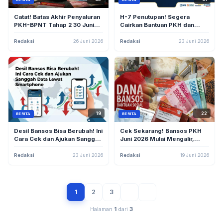
Catat! Batas Akhir Penyaluran
H-7 Penutupan! Segera
PKH-BPNT Tahap 2 30 Juni
Cairkan Bantuan PKH dan
2026, Cek Status Sebelum
BPNT di Bank Himbara
Tahap 3 Bergulir
Sebelum 30 Juni 2026
Redaksi
26 Juni 2026
Redaksi
23 Juni 2026
19
22
BERITA
BERITA
Desil Bansos Bisa Berubah! Ini
Cek Sekarang! Bansos PKH
Cara Cek dan Ajukan Sanggah
Juni 2026 Mulai Mengalir,
Data Lewat Smartphone
Lihat Statusmu Cuma Lewat
HP
Redaksi
23 Juni 2026
Redaksi
19 Juni 2026
1
2
3
Halaman
1
dari
3