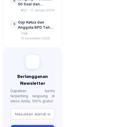
4
Kebangsaan, dan
50 Soal dan
Komputer Beserta
Jawaban Tes
817
17 Januari 2026
Jawaban Paling
Perangkat Desa
Lengkap
Tahun 2026
Gaji Ketua dan
5
Berdasarkan UU No
Anggota BPD Tahun
3 Tahun 2024
2026, Berapa
716
Besarannya? Ada
13 Desember 2025
Kenaikan?
Berlangganan
Newsletter
Dapatkan berita
terpenting langsung di
inbox Anda, 100% gratis!