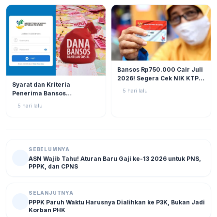
BERITA
12
Bansos Rp750.000 Cair Juli
2026! Segera Cek NIK KTP
BERITA
11
Syarat dan Kriteria
di Situs Resmi Kemensos
5 hari lalu
Penerima Bansos
Agar Tak Ketinggalan
Rp750.000 Juli 2026, Cek
5 hari lalu
NIK KTP Sekarang Juga!
SEBELUMNYA
ASN Wajib Tahu! Aturan Baru Gaji ke-13 2026 untuk PNS,
PPPK, dan CPNS
SELANJUTNYA
PPPK Paruh Waktu Harusnya Dialihkan ke P3K, Bukan Jadi
Korban PHK