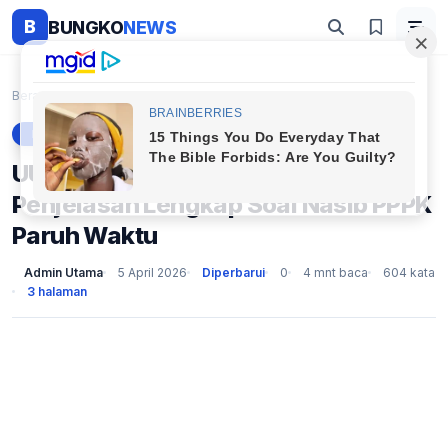
B
BUNGKO
NEWS
Beranda
Berita
UU HKPD 2027 Bikin Resah? Ini Penjelasan Lengkap S...
BERITA
UU HKPD 2027 Bikin Resah? Ini
Penjelasan Lengkap Soal Nasib PPPK
Paruh Waktu
Admin Utama
5 April 2026
Diperbarui
0
4 mnt baca
604 kata
3 halaman