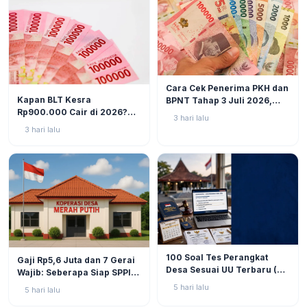
BERITA
6
Cara Cek Penerima PKH dan
BERITA
10
Kapan BLT Kesra
BPNT Tahap 3 Juli 2026,
Rp900.000 Cair di 2026?
Bansos Sudah Mulai Cair!
3 hari lalu
Simak Prediksi dan
3 hari lalu
Perkembangannya
BERITA
9
BERITA
11
100 Soal Tes Perangkat
Gaji Rp5,6 Juta dan 7 Gerai
Desa Sesuai UU Terbaru (UU
Wajib: Seberapa Siap SPPI
No. 3 Tahun 2024 & PP No.
Menjalankan Ambiguitas
5 hari lalu
5 hari lalu
16 Tahun 2026)
Tugas di Lapangan?