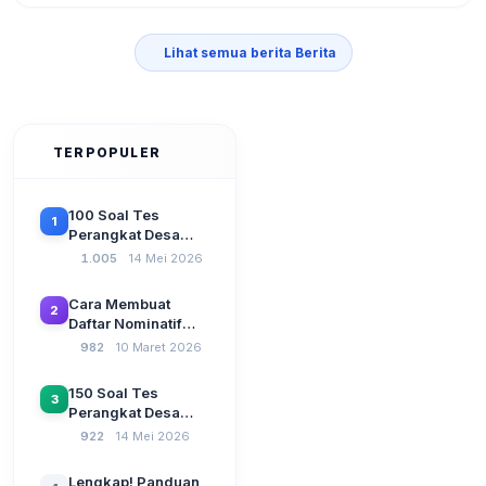
Lihat semua berita Berita
TERPOPULER
100 Soal Tes
1
Perangkat Desa
Terbaru 2026
1.005
14 Mei 2026
Beserta Kunci
Jawaban: Latihan
Cara Membuat
2
CAT Berbasis UU
Daftar Nominatif
Desa No. 3 Tahun
Siltap di Aplikasi
982
10 Maret 2026
2024
Siskeudes 2026
Sebelum Pengajuan
150 Soal Tes
3
SPP Pencairan
Perangkat Desa
Dana Desa
2026: Administrasi
922
14 Mei 2026
Pemerintahan,
Wawasan
Lengkap! Panduan