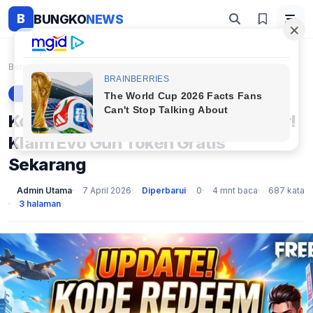
B
BUNGKO
NEWS
Beranda
Gaming
Kode Redeem FF 7 April 2026 Bocor! Klaim Evo Gun T...
GAMING
Kode Redeem FF 7 April 2026 Bocor!
Klaim Evo Gun Token Gratis
Sekarang
Admin Utama
7 April 2026
Diperbarui
0
4 mnt baca
687 kata
3 halaman