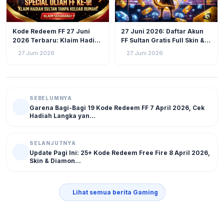
GAMING
57
GAMING
41
Kode Redeem FF 27 Juni
27 Juni 2026: Daftar Akun
2026 Terbaru: Klaim Hadiah
FF Sultan Gratis Full Skin &
Gratis Ultah Free Fire ke-9,
Diamond Melimpah!
27 Juni 2026
27 Juni 2026
Ada Skin, Bundle, hingga
Diamond
SEBELUMNYA
Garena Bagi-Bagi 19 Kode Redeem FF 7 April 2026, Cek
Hadiah Langka yan...
SELANJUTNYA
Update Pagi Ini: 25+ Kode Redeem Free Fire 8 April 2026,
Skin & Diamon...
Lihat semua berita Gaming