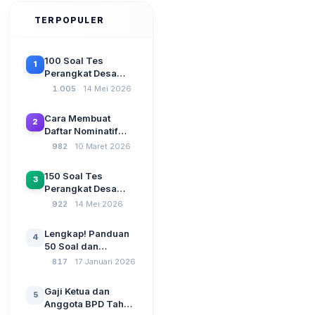
TERPOPULER
100 Soal Tes
1
Perangkat Desa
Terbaru 2026
1.005
14 Mei 2026
Beserta Kunci
Jawaban: Latihan
Cara Membuat
2
CAT Berbasis UU
Daftar Nominatif
Desa No. 3 Tahun
Siltap di Aplikasi
982
10 Maret 2026
2024
Siskeudes 2026
Sebelum Pengajuan
150 Soal Tes
3
SPP Pencairan
Perangkat Desa
Dana Desa
2026: Administrasi
922
14 Mei 2026
Pemerintahan,
Wawasan
Lengkap! Panduan
4
Kebangsaan, dan
50 Soal dan
Komputer Beserta
Jawaban Tes
817
17 Januari 2026
Jawaban Paling
Perangkat Desa
Lengkap
Tahun 2026
Gaji Ketua dan
5
Berdasarkan UU No
Anggota BPD Tahun
3 Tahun 2024