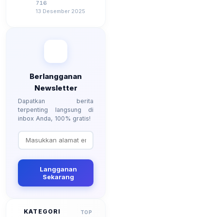
2026, Berapa
716
Besarannya? Ada
13 Desember 2025
Kenaikan?
Berlangganan
Newsletter
Dapatkan berita
terpenting langsung di
inbox Anda, 100% gratis!
Langganan
Sekarang
KATEGORI
TOP