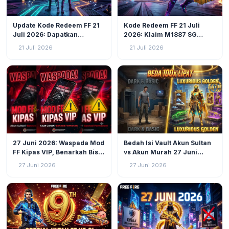
GAMING
12
GAMING
21
Update Kode Redeem FF 21
Kode Redeem FF 21 Juli
Juli 2026: Dapatkan
2026: Klaim M1887 SG
Voucher, Diamond, dan Skin
Ungu, Diamond, dan Skin
21 Juli 2026
21 Juli 2026
Eksklusif Sekarang Juga!
Rare Garena Sekarang!
GAMING
41
GAMING
43
27 Juni 2026: Waspada Mod
Bedah Isi Vault Akun Sultan
FF Kipas VIP, Benarkah Bisa
vs Akun Murah 27 Juni
Ubah Akun Biasa Jadi
2026: Beda 100x Lipat!
27 Juni 2026
27 Juni 2026
Sultan?