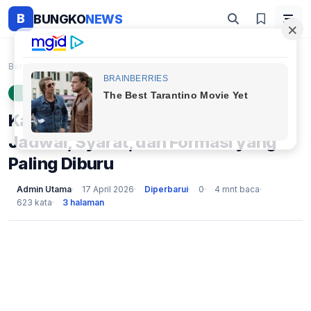
B
BUNGKO
NEWS
Beranda
Ekonomi
Kapan CPNS 2026 Dibuka? Ini Jadwal, Syarat, dan Fo...
EKONOMI
Kapan CPNS 2026 Dibuka? Ini
Jadwal, Syarat, dan Formasi yang
Paling Diburu
Admin Utama
17 April 2026
Diperbarui
0
4 mnt baca
623 kata
3 halaman