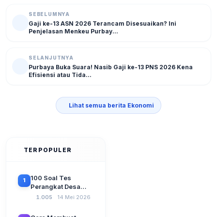
SEBELUMNYA
Gaji ke-13 ASN 2026 Terancam Disesuaikan? Ini
Penjelasan Menkeu Purbay...
SELANJUTNYA
Purbaya Buka Suara! Nasib Gaji ke-13 PNS 2026 Kena
Efisiensi atau Tida...
Lihat semua berita Ekonomi
TERPOPULER
100 Soal Tes
1
Perangkat Desa
Terbaru 2026
1.005
14 Mei 2026
Beserta Kunci
Jawaban: Latihan