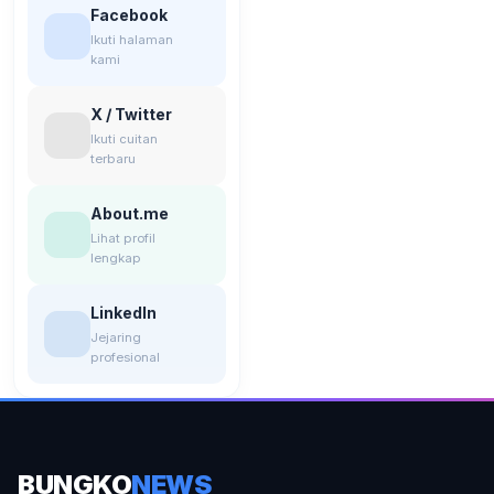
Facebook
Ikuti halaman
kami
X / Twitter
Ikuti cuitan
terbaru
About.me
Lihat profil
lengkap
LinkedIn
Jejaring
profesional
BUNGKO
NEWS