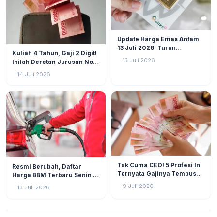
EKONOMI
39
Update Harga Emas Antam
13 Juli 2026: Turun
EKONOMI
42
Kuliah 4 Tahun, Gaji 2 Digit!
Rp20.000 per Gram
13 Juli 2026
Inilah Deretan Jurusan Non-
Kedokteran Paling
14 Juli 2026
Menguntungkan
EKONOMI
42
EKONOMI
51
Tak Cuma CEO! 5 Profesi Ini
Resmi Berubah, Daftar
Ternyata Gajinya Tembus
Harga BBM Terbaru Senin 13
Rp 100 Juta per Bulan
Juli 2026
9 Juli 2026
13 Juli 2026