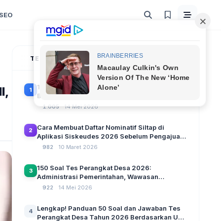
SEO
TERPOPULER
100 Soal Tes Perangkat Desa Terbaru 2026
I,
1
Beserta Kunci Jawaban: Latihan CAT Berbasis
UU Desa No. 3 Tahun 2024
1.005
14 Mei 2026
Cara Membuat Daftar Nominatif Siltap di
2
Aplikasi Siskeudes 2026 Sebelum Pengajuan
SPP Pencairan Dana Desa
982
10 Maret 2026
150 Soal Tes Perangkat Desa 2026:
3
Administrasi Pemerintahan, Wawasan
Kebangsaan, dan Komputer Beserta Jawaban
922
14 Mei 2026
Paling Lengkap
Lengkap! Panduan 50 Soal dan Jawaban Tes
4
Perangkat Desa Tahun 2026 Berdasarkan UU