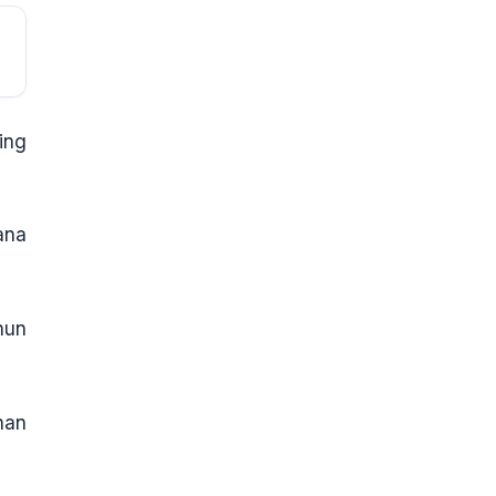
ing
ana
hun
han