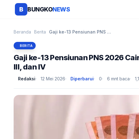
BUNGKO
NEWS
B
Beranda
Berita
Gaji ke-13 Pensiunan PNS 2026 Cair Juni, Segini No...
BERITA
Gaji ke-13 Pensiunan PNS 2026 Cair 
III, dan IV
Redaksi
12 Mei 2026
Diperbarui
0
6 mnt baca
1,