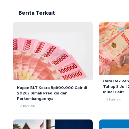
Berita Terkait
BERITA
Cara Cek Pe
BERITA
10
Tahap 3 Juli
Kapan BLT Kesra Rp900.000 Cair di
Mulai Cair!
2026? Simak Prediksi dan
Perkembangannya
3 hari lalu
3 hari lalu