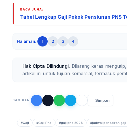
BACA JUGA:
Tabel Lengkap Gaji Pokok Pensiunan PNS Te
Halaman:
1
2
3
4
Hak Cipta Dilindungi.
Dilarang keras mengutip,
artikel ini untuk tujuan komersial, termasuk pemb
Simpan
BAGIKAN
#Gaji
#Gaji Pns
#gaji pns 2026
#jadwal pencairan gaji