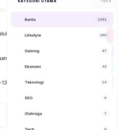
KATEGORI UTAMA
TOP 8
Berita
2481
lui
Lifestyle
186
Gaming
47
aan
Ekonomi
42
-13
Teknologi
14
SEO
9
Olahraga
7
Tech
6