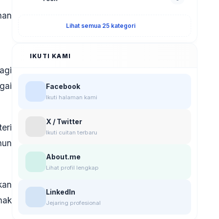
han
Lihat semua 25 kategori
IKUTI KAMI
agi
gai
Facebook
Ikuti halaman kami
X / Twitter
eri
Ikuti cuitan terbaru
hun
About.me
Lihat profil lengkap
kan
LinkedIn
mak
Jejaring profesional