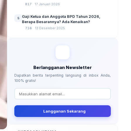
No 3 Tahun 2024
817
17 Januari 2026
Gaji Ketua dan Anggota BPD Tahun 2026,
5
Berapa Besarannya? Ada Kenaikan?
716
13 Desember 2025
Berlangganan Newsletter
Dapatkan berita terpenting langsung di inbox Anda,
100% gratis!
Langganan Sekarang