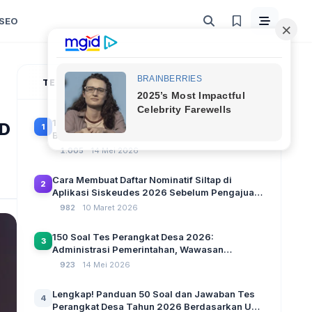
SEO
TERPOPULER
100 Soal Tes Perangkat Desa Terbaru 2026
BD
1
Beserta Kunci Jawaban: Latihan CAT Berbasis
UU Desa No. 3 Tahun 2024
1.005
14 Mei 2026
Cara Membuat Daftar Nominatif Siltap di
2
Aplikasi Siskeudes 2026 Sebelum Pengajuan
SPP Pencairan Dana Desa
982
10 Maret 2026
150 Soal Tes Perangkat Desa 2026:
3
Administrasi Pemerintahan, Wawasan
Kebangsaan, dan Komputer Beserta Jawaban
923
14 Mei 2026
Paling Lengkap
Lengkap! Panduan 50 Soal dan Jawaban Tes
4
Perangkat Desa Tahun 2026 Berdasarkan UU