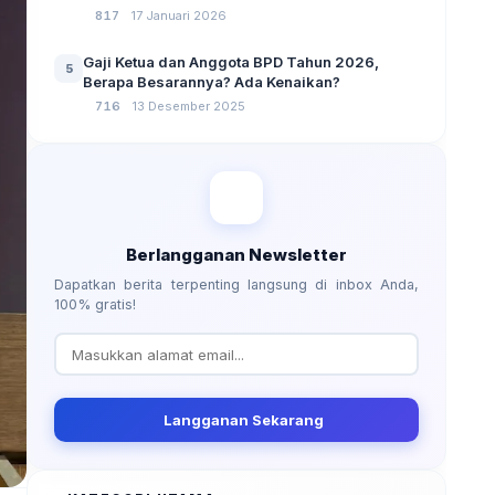
No 3 Tahun 2024
817
17 Januari 2026
Gaji Ketua dan Anggota BPD Tahun 2026,
5
Berapa Besarannya? Ada Kenaikan?
716
13 Desember 2025
Berlangganan Newsletter
Dapatkan berita terpenting langsung di inbox Anda,
100% gratis!
Langganan Sekarang