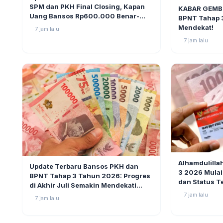
BERITA
SPM dan PKH Final Closing, Kapan
KABAR GEMBI
Uang Bansos Rp600.000 Benar-
BPNT Tahap 
benar Cair?
Mendekat!
7 jam lalu
7 jam lalu
BERITA
BERITA
5
Alhamdulilla
Update Terbaru Bansos PKH dan
3 2026 Mulai
BPNT Tahap 3 Tahun 2026: Progres
dan Status T
di Akhir Juli Semakin Mendekati
Pencairan
7 jam lalu
7 jam lalu