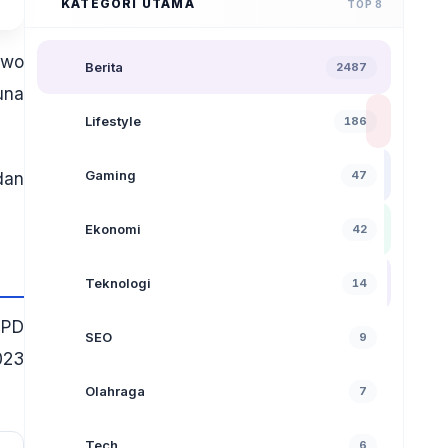
KATEGORI UTAMA
TOP 8
owo
Berita
2487
una
Lifestyle
186
Gaming
47
dan
Ekonomi
42
Teknologi
14
KPD
SEO
9
023
Olahraga
7
Tech
6