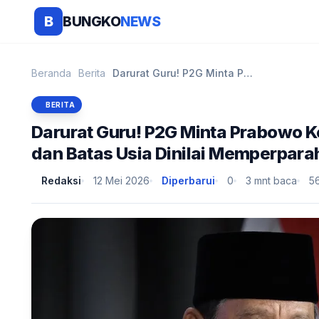
BUNGKO
NEWS
B
Beranda
Berita
Darurat Guru! P2G Minta Prabowo Keluarkan Perppu, ...
BERITA
Darurat Guru! P2G Minta Prabowo K
dan Batas Usia Dinilai Memperpar
Redaksi
12 Mei 2026
Diperbarui
0
3 mnt baca
5