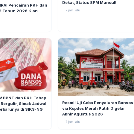
3
Dekat, Status SPM Muncul!
RA! Pencairan PKH dan
7 jam lalu
3 Tahun 2026 Kian
4
h! BPNT dan PKH Tahap
BERITA
Resmi! Uji Coba Penyaluran Bansos
 Bergulir, Simak Jadwal
via Kopdes Merah Putih Digelar
erbarunya di SIKS-NG
Akhir Agustus 2026
7 jam lalu