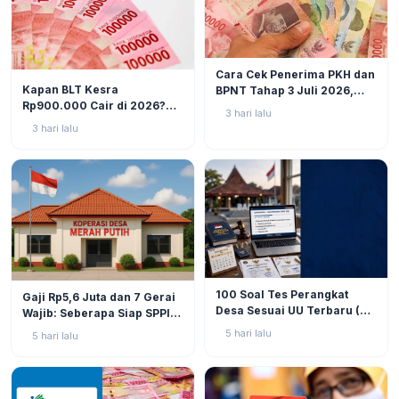
BERITA
6
Cara Cek Penerima PKH dan
BERITA
10
Kapan BLT Kesra
BPNT Tahap 3 Juli 2026,
Rp900.000 Cair di 2026?
Bansos Sudah Mulai Cair!
3 hari lalu
Simak Prediksi dan
3 hari lalu
Perkembangannya
BERITA
9
BERITA
11
100 Soal Tes Perangkat
Gaji Rp5,6 Juta dan 7 Gerai
Desa Sesuai UU Terbaru (UU
Wajib: Seberapa Siap SPPI
No. 3 Tahun 2024 & PP No.
Menjalankan Ambiguitas
5 hari lalu
5 hari lalu
16 Tahun 2026)
Tugas di Lapangan?