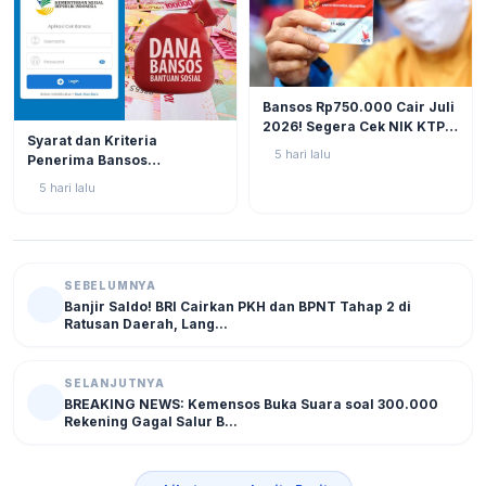
BERITA
12
Bansos Rp750.000 Cair Juli
2026! Segera Cek NIK KTP
BERITA
11
Syarat dan Kriteria
di Situs Resmi Kemensos
5 hari lalu
Penerima Bansos
Agar Tak Ketinggalan
Rp750.000 Juli 2026, Cek
5 hari lalu
NIK KTP Sekarang Juga!
SEBELUMNYA
Banjir Saldo! BRI Cairkan PKH dan BPNT Tahap 2 di
Ratusan Daerah, Lang...
SELANJUTNYA
BREAKING NEWS: Kemensos Buka Suara soal 300.000
Rekening Gagal Salur B...