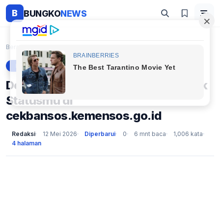
B
BUNGKO
NEWS
Beranda
Berita
Desil 1–4 Prioritas Bansos 2026, Cek Statusmu di c...
BERITA
Desil 1–4 Prioritas Bansos 2026, Cek
Statusmu di
cekbansos.kemensos.go.id
Redaksi
12 Mei 2026
Diperbarui
0
6 mnt baca
1,006 kata
4 halaman