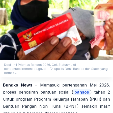
Desil 1–4 Prioritas Bansos 2026, Cek Statusmu di
cekbansos.kemensos.go.id — 💡 Apa Itu Desil Bansos dan Siapa yang
Berhak ...
Bungko News
– Memasuki pertengahan Mei 2026,
proses pencairan bantuan sosial (
bansos
) tahap 2
untuk program Program Keluarga Harapan (PKH) dan
Bantuan Pangan Non Tunai (BPNT) semakin masif