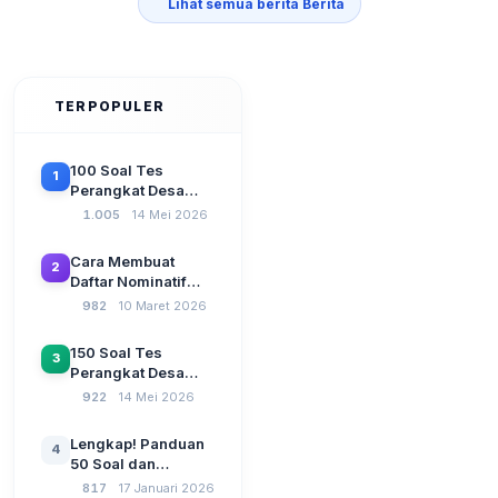
Lihat semua berita Berita
TERPOPULER
100 Soal Tes
1
Perangkat Desa
Terbaru 2026
1.005
14 Mei 2026
Beserta Kunci
Jawaban: Latihan
Cara Membuat
2
CAT Berbasis UU
Daftar Nominatif
Desa No. 3 Tahun
Siltap di Aplikasi
982
10 Maret 2026
2024
Siskeudes 2026
Sebelum Pengajuan
150 Soal Tes
3
SPP Pencairan
Perangkat Desa
Dana Desa
2026: Administrasi
922
14 Mei 2026
Pemerintahan,
Wawasan
Lengkap! Panduan
4
Kebangsaan, dan
50 Soal dan
Komputer Beserta
Jawaban Tes
817
17 Januari 2026
Jawaban Paling