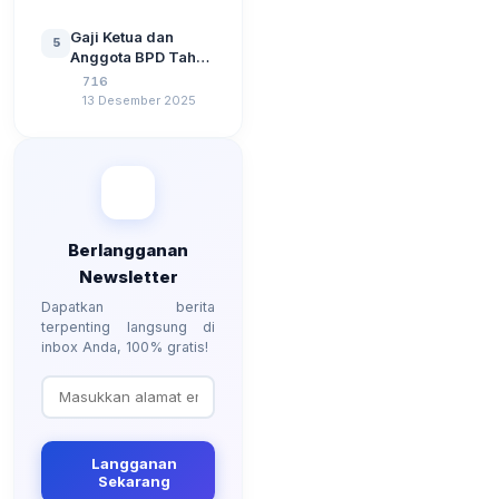
Perangkat Desa
Lengkap
Tahun 2026
Gaji Ketua dan
5
Berdasarkan UU No
Anggota BPD Tahun
3 Tahun 2024
2026, Berapa
716
Besarannya? Ada
13 Desember 2025
Kenaikan?
Berlangganan
Newsletter
Dapatkan berita
terpenting langsung di
inbox Anda, 100% gratis!
Langganan
Sekarang