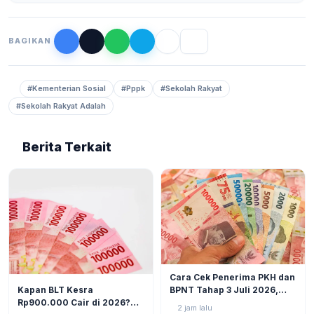
BAGIKAN
#Kementerian Sosial
#Pppk
#Sekolah Rakyat
#Sekolah Rakyat Adalah
Berita Terkait
BERITA
6
Cara Cek Penerima PKH dan
BERITA
8
Kapan BLT Kesra
BPNT Tahap 3 Juli 2026,
Rp900.000 Cair di 2026?
Bansos Sudah Mulai Cair!
2 jam lalu