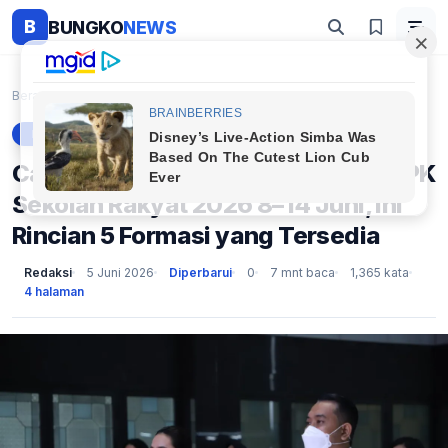
B
BUNGKO
NEWS
Beranda
Berita
Catat Tanggalnya! Pendaftaran PPPK Sekolah Rakyat ...
BERITA
Catat Tanggalnya! Pendaftaran PPPK
Sekolah Rakyat 2026 8–14 Juni, Ini
Rincian 5 Formasi yang Tersedia
Redaksi
5 Juni 2026
Diperbarui
0
7 mnt baca
1,365 kata
4 halaman