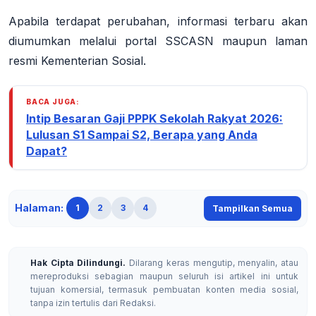
Apabila terdapat perubahan, informasi terbaru akan
diumumkan melalui portal SSCASN maupun laman
resmi Kementerian Sosial
.
BACA JUGA:
Intip Besaran Gaji PPPK Sekolah Rakyat 2026:
Lulusan S1 Sampai S2, Berapa yang Anda
Dapat?
Halaman:
1
2
3
4
Tampilkan Semua
Hak Cipta Dilindungi.
Dilarang keras mengutip, menyalin, atau
mereproduksi sebagian maupun seluruh isi artikel ini untuk
tujuan komersial, termasuk pembuatan konten media sosial,
tanpa izin tertulis dari Redaksi.