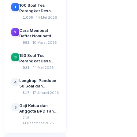
100 Soal Tes
1
Perangkat Desa
Terbaru 2026
1.005
14 Mei 2026
Beserta Kunci
Jawaban: Latihan
Cara Membuat
2
CAT Berbasis UU
Daftar Nominatif
Desa No. 3 Tahun
Siltap di Aplikasi
982
10 Maret 2026
2024
Siskeudes 2026
Sebelum Pengajuan
150 Soal Tes
3
SPP Pencairan
Perangkat Desa
Dana Desa
2026: Administrasi
921
14 Mei 2026
Pemerintahan,
Wawasan
Lengkap! Panduan
4
Kebangsaan, dan
50 Soal dan
Komputer Beserta
Jawaban Tes
817
17 Januari 2026
Jawaban Paling
Perangkat Desa
Lengkap
Tahun 2026
Gaji Ketua dan
5
Berdasarkan UU No
Anggota BPD Tahun
3 Tahun 2024
2026, Berapa
716
Besarannya? Ada
13 Desember 2025
Kenaikan?