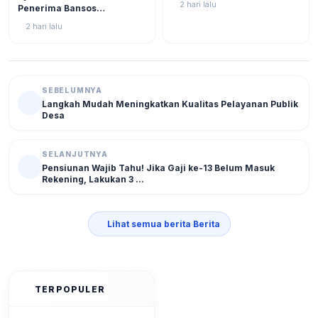
2 hari lalu
Penerima Bansos
Agar Tak Ketinggalan
Rp750.000 Juli 2026, Cek
2 hari lalu
NIK KTP Sekarang Juga!
SEBELUMNYA
Langkah Mudah Meningkatkan Kualitas Pelayanan Publik
Desa
SELANJUTNYA
Pensiunan Wajib Tahu! Jika Gaji ke-13 Belum Masuk
Rekening, Lakukan 3 ...
Lihat semua berita Berita
TERPOPULER