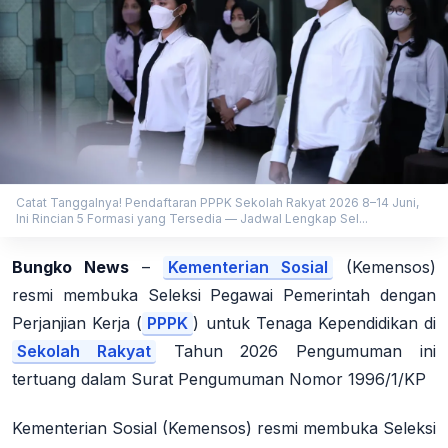
Catat Tanggalnya! Pendaftaran PPPK Sekolah Rakyat 2026 8–14 Juni,
Ini Rincian 5 Formasi yang Tersedia — Jadwal Lengkap Sel...
Bungko News
–
Kementerian Sosial
(Kemensos)
resmi membuka Seleksi Pegawai Pemerintah dengan
Perjanjian Kerja (
PPPK
) untuk Tenaga Kependidikan di
Sekolah Rakyat
Tahun 2026 Pengumuman ini
tertuang dalam Surat Pengumuman Nomor 1996/1/KP
Kementerian Sosial (Kemensos) resmi membuka Seleksi