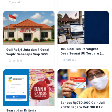
Simak Prediksi dan
2 jam lalu
Perkembangannya
BERITA
9
BERITA
9
100 Soal Tes Perangkat
Gaji Rp5,6 Juta dan 7 Gerai
Desa Sesuai UU Terbaru (UU
Wajib: Seberapa Siap SPPI
No. 3 Tahun 2024 & PP No.
Menjalankan Ambiguitas
2 hari lalu
2 hari lalu
16 Tahun 2026)
Tugas di Lapangan?
BERITA
11
Bansos Rp750.000 Cair Juli
2026! Segera Cek NIK KTP
BERITA
10
Syarat dan Kriteria
di Situs Resmi Kemensos