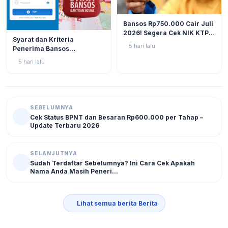
BERITA
12
Bansos Rp750.000 Cair Juli
2026! Segera Cek NIK KTP
BERITA
11
Syarat dan Kriteria
di Situs Resmi Kemensos
5 hari lalu
Penerima Bansos
Agar Tak Ketinggalan
Rp750.000 Juli 2026, Cek
5 hari lalu
NIK KTP Sekarang Juga!
SEBELUMNYA
Cek Status BPNT dan Besaran Rp600.000 per Tahap –
Update Terbaru 2026
SELANJUTNYA
Sudah Terdaftar Sebelumnya? Ini Cara Cek Apakah
Nama Anda Masih Peneri...
Lihat semua berita Berita