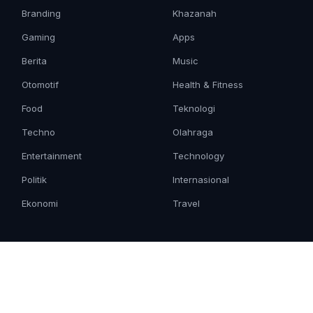
Branding
Khazanah
Gaming
Apps
Berita
Music
Otomotif
Health & Fitness
Food
Teknologi
Techno
Olahraga
Entertainment
Technology
Politik
Internasional
Ekonomi
Travel
PERUSAHAAN
Tentang Kami
Kontak Redaksi