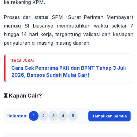
ke rekening KPM
.
Proses dari status SPM (Surat Perintah Membayar)
menuju SI biasanya membutuhkan waktu sekitar
7
hingga 14 hari kerja
, tergantung validasi dan kesiapan
penyaluran di masing-masing daerah
.
BACA JUGA:
Cara Cek Penerima PKH dan BPNT Tahap 3 Juli
2026, Bansos Sudah Mulai Cair!
⏳ Kapan Cair?
Halaman:
1
2
3
4
5
Tampilkan Semua