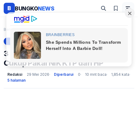
B
BUNGKO
NEWS
Beranda
Berita
3 Metode Cek Bansos PKH 2026 Cukup Pakai NIK KTP d...
BERITA
3 Metode Cek Bansos PKH 2026
Cukup Pakai NIK KTP dari HP
Redaksi
29 Mei 2026
Diperbarui
0
10 mnt baca
1,854 kata
5 halaman