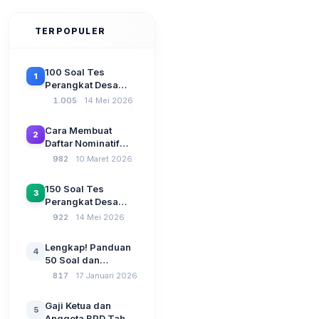
TERPOPULER
100 Soal Tes
1
Perangkat Desa
Terbaru 2026
1.005
14 Mei 2026
Beserta Kunci
Jawaban: Latihan
Cara Membuat
2
CAT Berbasis UU
Daftar Nominatif
Desa No. 3 Tahun
Siltap di Aplikasi
982
10 Maret 2026
2024
Siskeudes 2026
Sebelum Pengajuan
150 Soal Tes
3
SPP Pencairan
Perangkat Desa
Dana Desa
2026: Administrasi
922
14 Mei 2026
Pemerintahan,
Wawasan
Lengkap! Panduan
4
Kebangsaan, dan
50 Soal dan
Komputer Beserta
Jawaban Tes
817
17 Januari 2026
Jawaban Paling
Perangkat Desa
Lengkap
Tahun 2026
Gaji Ketua dan
5
Berdasarkan UU No
Anggota BPD Tahun