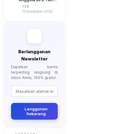
3 Tahun 2024
2026, Berapa
716
Besarannya? Ada
13 Desember 2025
Kenaikan?
Berlangganan
Newsletter
Dapatkan berita
terpenting langsung di
inbox Anda, 100% gratis!
Langganan
Sekarang