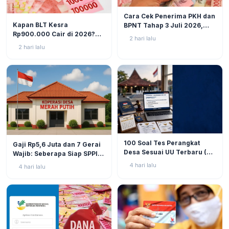
BERITA
6
Cara Cek Penerima PKH dan
BERITA
10
Kapan BLT Kesra
BPNT Tahap 3 Juli 2026,
Rp900.000 Cair di 2026?
Bansos Sudah Mulai Cair!
2 hari lalu
Simak Prediksi dan
2 hari lalu
Perkembangannya
BERITA
9
BERITA
11
100 Soal Tes Perangkat
Gaji Rp5,6 Juta dan 7 Gerai
Desa Sesuai UU Terbaru (UU
Wajib: Seberapa Siap SPPI
No. 3 Tahun 2024 & PP No.
Menjalankan Ambiguitas
4 hari lalu
4 hari lalu
16 Tahun 2026)
Tugas di Lapangan?