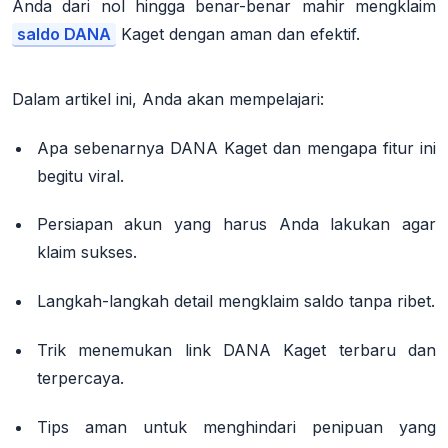
Anda dari nol hingga benar-benar mahir mengklaim
saldo DANA
Kaget dengan aman dan efektif.
Dalam artikel ini, Anda akan mempelajari:
Apa sebenarnya DANA Kaget
dan mengapa fitur ini
begitu viral.
Persiapan akun
yang harus Anda lakukan agar
klaim sukses.
Langkah-langkah detail
mengklaim saldo tanpa ribet.
Trik menemukan link
DANA Kaget terbaru dan
terpercaya.
Tips aman
untuk menghindari penipuan yang