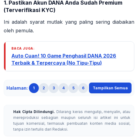
1. Pastikan Akun DANA Anda Sudah Premium
(Terverifikasi KYC)
Ini adalah syarat
mutlak
yang paling sering diabaikan
oleh pemula.
BACA JUGA:
Auto Cuan! 10 Game Penghasil DANA 2026
Terbaik & Terpercaya (No Tipu-Tipu)
Halaman:
1
2
3
4
5
6
Tampilkan Semua
Hak Cipta Dilindungi.
Dilarang keras mengutip, menyalin, atau
mereproduksi sebagian maupun seluruh isi artikel ini untuk
tujuan komersial, termasuk pembuatan konten media sosial,
tanpa izin tertulis dari Redaksi.