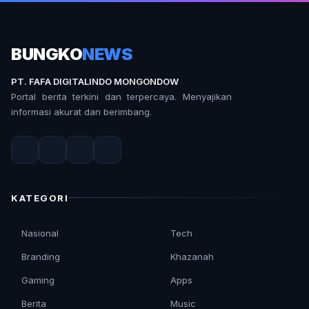
BUNGKO
NEWS
PT. FAFA DIGITALINDO MONGONDOW
Portal berita terkini dan terpercaya. Menyajikan
informasi akurat dan berimbang.
KATEGORI
Nasional
Tech
Branding
Khazanah
Gaming
Apps
Berita
Music