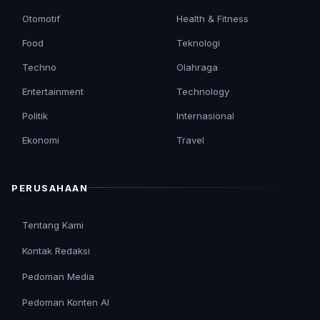
Otomotif
Health & Fitness
Food
Teknologi
Techno
Olahraga
Entertainment
Technology
Politik
Internasional
Ekonomi
Travel
PERUSAHAAN
Tentang Kami
Kontak Redaksi
Pedoman Media
Pedoman Konten AI