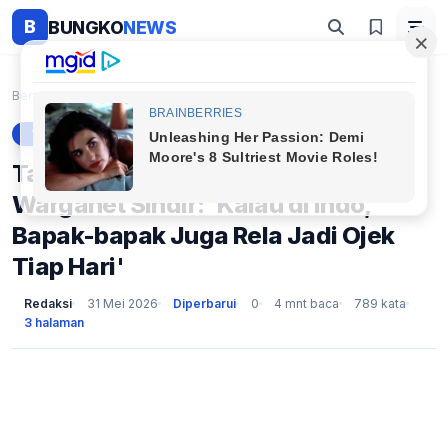
B
BUNGKO
NEWS
Beranda
Viral
Tak Hanya Murid yang Semangat, Warganet Sindir: 'K...
VIRAL
Tak Hanya Murid yang Semangat,
Warganet Sindir: 'Kalau di Indo,
Bapak-bapak Juga Rela Jadi Ojek
Tiap Hari'
Redaksi
31 Mei 2026
Diperbarui
0
4 mnt baca
789 kata
3 halaman