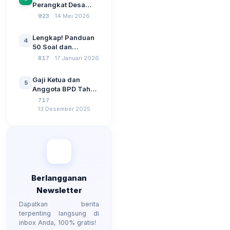
Perangkat Desa
Dana Desa
2026: Administrasi
923
14 Mei 2026
Pemerintahan,
Wawasan
Lengkap! Panduan
4
Kebangsaan, dan
50 Soal dan
Komputer Beserta
Jawaban Tes
817
17 Januari 2026
Jawaban Paling
Perangkat Desa
Lengkap
Tahun 2026
Gaji Ketua dan
5
Berdasarkan UU No
Anggota BPD Tahun
3 Tahun 2024
2026, Berapa
717
Besarannya? Ada
13 Desember 2025
Kenaikan?
Berlangganan
Newsletter
Dapatkan berita
terpenting langsung di
inbox Anda, 100% gratis!