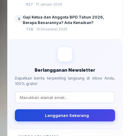
No 3 Tahun 2024
817
17 Januari 2026
Gaji Ketua dan Anggota BPD Tahun 2026,
5
Berapa Besarannya? Ada Kenaikan?
716
13 Desember 2025
Berlangganan Newsletter
Dapatkan berita terpenting langsung di inbox Anda,
100% gratis!
Langganan Sekarang