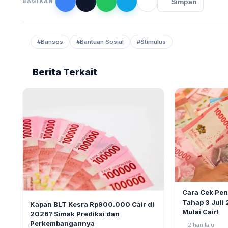
Simpan
BAGIKAN
#Bansos
#Bantuan Sosial
#Stimulus
Berita Terkait
BERITA
Cara Cek Pe
BERITA
9
Tahap 3 Juli
Kapan BLT Kesra Rp900.000 Cair di
Mulai Cair!
2026? Simak Prediksi dan
Perkembangannya
2 hari lalu