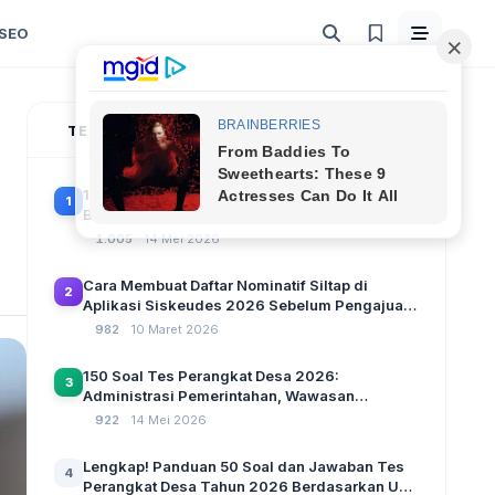
SEO
TERPOPULER
100 Soal Tes Perangkat Desa Terbaru 2026
1
Beserta Kunci Jawaban: Latihan CAT Berbasis
UU Desa No. 3 Tahun 2024
1.005
14 Mei 2026
Cara Membuat Daftar Nominatif Siltap di
2
Aplikasi Siskeudes 2026 Sebelum Pengajuan
SPP Pencairan Dana Desa
982
10 Maret 2026
150 Soal Tes Perangkat Desa 2026:
3
Administrasi Pemerintahan, Wawasan
Kebangsaan, dan Komputer Beserta Jawaban
922
14 Mei 2026
Paling Lengkap
Lengkap! Panduan 50 Soal dan Jawaban Tes
4
Perangkat Desa Tahun 2026 Berdasarkan UU