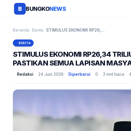
BUNGKO
NEWS
B
Beranda
Berita
STIMULUS EKONOMI RP26,34 TRILIUN DISAHKAN, PRESIDE...
BERITA
STIMULUS EKONOMI RP26,34 TRIL
PASTIKAN SEMUA LAPISAN MASY
Redaksi
24 Juni 2026
Diperbarui
0
3 mnt baca