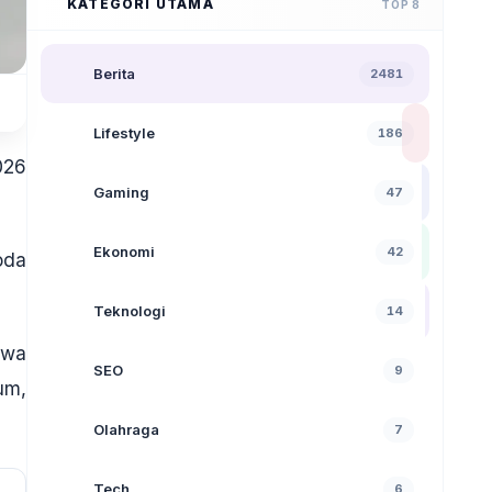
KATEGORI UTAMA
TOP 8
Berita
2481
Lifestyle
186
026
Gaming
47
Ekonomi
42
oda
Teknologi
14
hwa
SEO
9
um,
Olahraga
7
Tech
6