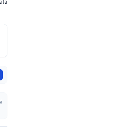
ata
i