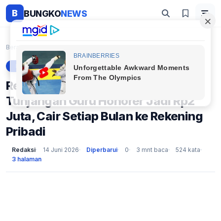
B
BUNGKO
NEWS
Beranda
Berita
Resmi! Presiden Prabowo Naikkan Tunjangan Guru Hon...
BERITA
Resmi! Presiden Prabowo Naikkan
Tunjangan Guru Honorer Jadi Rp2
Juta, Cair Setiap Bulan ke Rekening
Pribadi
Redaksi
14 Juni 2026
Diperbarui
0
3 mnt baca
524 kata
3 halaman