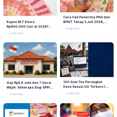
BERITA
6
Cara Cek Penerima PKH dan
BERITA
9
Kapan BLT Kesra
BPNT Tahap 3 Juli 2026,
Rp900.000 Cair di 2026?
Bansos Sudah Mulai Cair!
2 hari lalu
Simak Prediksi dan
2 hari lalu
Perkembangannya
BERITA
9
BERITA
11
100 Soal Tes Perangkat
Gaji Rp5,6 Juta dan 7 Gerai
Desa Sesuai UU Terbaru (UU
Wajib: Seberapa Siap SPPI
No. 3 Tahun 2024 & PP No.
Menjalankan Ambiguitas
4 hari lalu
4 hari lalu
16 Tahun 2026)
Tugas di Lapangan?