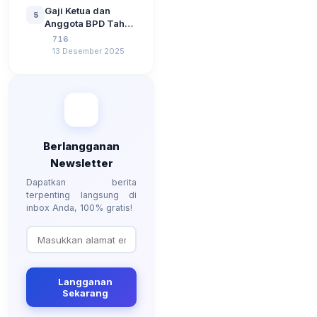
Tahun 2026
Gaji Ketua dan
5
Berdasarkan UU No
Anggota BPD Tahun
3 Tahun 2024
2026, Berapa
716
Besarannya? Ada
13 Desember 2025
Kenaikan?
Berlangganan
Newsletter
Dapatkan berita
terpenting langsung di
inbox Anda, 100% gratis!
Langganan
Sekarang