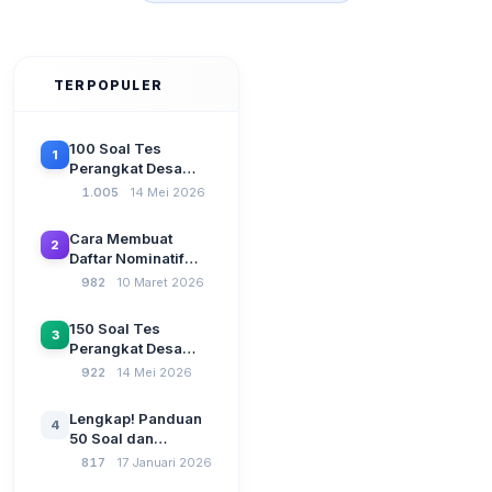
TERPOPULER
100 Soal Tes
1
Perangkat Desa
Terbaru 2026
1.005
14 Mei 2026
Beserta Kunci
Jawaban: Latihan
Cara Membuat
2
CAT Berbasis UU
Daftar Nominatif
Desa No. 3 Tahun
Siltap di Aplikasi
982
10 Maret 2026
2024
Siskeudes 2026
Sebelum Pengajuan
150 Soal Tes
3
SPP Pencairan
Perangkat Desa
Dana Desa
2026: Administrasi
922
14 Mei 2026
Pemerintahan,
Wawasan
Lengkap! Panduan
4
Kebangsaan, dan
50 Soal dan
Komputer Beserta
Jawaban Tes
817
17 Januari 2026
Jawaban Paling
Perangkat Desa
Lengkap