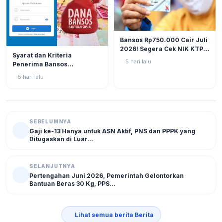
BERITA
12
Bansos Rp750.000 Cair Juli
2026! Segera Cek NIK KTP
BERITA
11
Syarat dan Kriteria
di Situs Resmi Kemensos
5 hari lalu
Penerima Bansos
Agar Tak Ketinggalan
Rp750.000 Juli 2026, Cek
5 hari lalu
NIK KTP Sekarang Juga!
SEBELUMNYA
Gaji ke-13 Hanya untuk ASN Aktif, PNS dan PPPK yang
Ditugaskan di Luar...
SELANJUTNYA
Pertengahan Juni 2026, Pemerintah Gelontorkan
Bantuan Beras 30 Kg, PPS...
Lihat semua berita Berita