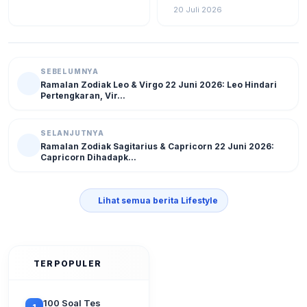
Fokus Hadapi Tantangan,
20 Juli 2026
Atur Keuangan dan Jaga
Kesehatan
SEBELUMNYA
Ramalan Zodiak Leo & Virgo 22 Juni 2026: Leo Hindari
Pertengkaran, Vir...
SELANJUTNYA
Ramalan Zodiak Sagitarius & Capricorn 22 Juni 2026:
Capricorn Dihadapk...
Lihat semua berita Lifestyle
TERPOPULER
100 Soal Tes
1