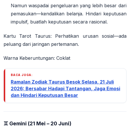
Namun waspadai pengeluaran yang lebih besar dari
pemasukan—kendalikan belanja
. Hindari keputusan
impulsif, buatlah keputusan secara rasional
.
Kartu Tarot Taurus
: Perhatikan urusan sosial—ada
peluang dari jaringan pertemanan
.
Warna Keberuntungan
: Coklat
BACA JUGA:
Ramalan Zodiak Taurus Besok Selasa, 21 Juli
2026: Bersabar Hadapi Tantangan, Jaga Emosi
dan Hindari Keputusan Besar
♊ Gemini (21 Mei – 20 Juni)