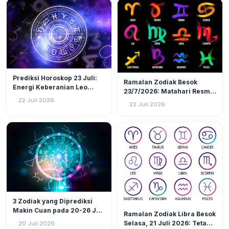
LIFESTYLE
3
LIFESTYLE
8
Prediksi Horoskop 23 Juli:
Ramalan Zodiak Besok
Energi Keberanian Leo
23/7/2026: Matahari Resmi
Menguat, Waktunya Zodiak
Masuk Leo, 3 Zodiak Ini
22 Juli 2026
22 Juli 2026
Api Tunjukkan Jati Diri!
Akan Jadi Pusat Perhatian!
LIFESTYLE
25
3 Zodiak yang Diprediksi
LIFESTYLE
14
Makin Cuan pada 20-26 Juli
Ramalan Zodiak Libra Besok
2026: Virgo Berani Ambil
Selasa, 21 Juli 2026: Tetap
20 Juli 2026
Inisiatif