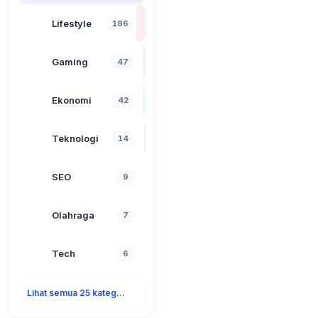
Lifestyle
186
Gaming
47
Ekonomi
42
Teknologi
14
SEO
9
Olahraga
7
Tech
6
Lihat semua 25 kategori