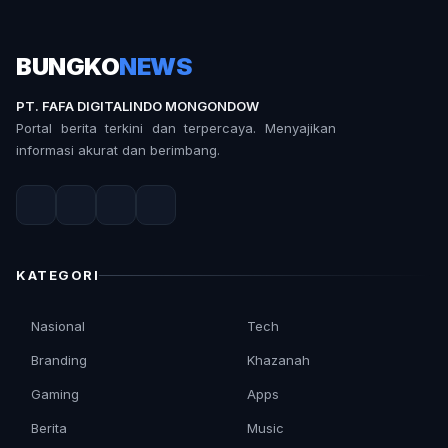
BUNGKO
NEWS
PT. FAFA DIGITALINDO MONGONDOW
Portal berita terkini dan terpercaya. Menyajikan
informasi akurat dan berimbang.
KATEGORI
Nasional
Tech
Branding
Khazanah
Gaming
Apps
Berita
Music