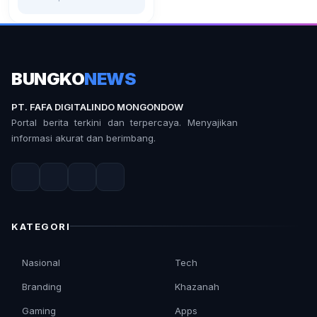
BUNGKO
NEWS
PT. FAFA DIGITALINDO MONGONDOW
Portal berita terkini dan terpercaya. Menyajikan
informasi akurat dan berimbang.
KATEGORI
Nasional
Tech
Branding
Khazanah
Gaming
Apps