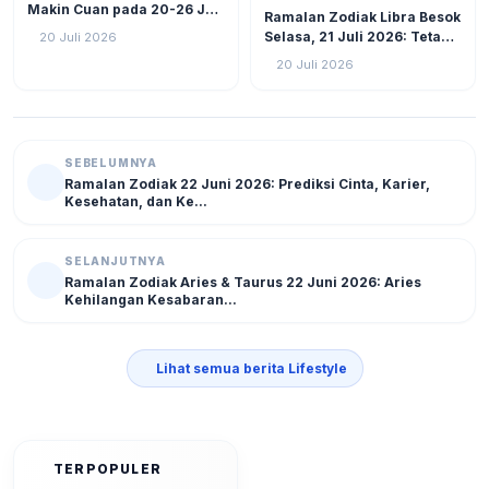
LIFESTYLE
13
Makin Cuan pada 20-26 Juli
Ramalan Zodiak Libra Besok
2026: Virgo Berani Ambil
Selasa, 21 Juli 2026: Tetap
20 Juli 2026
Inisiatif
Fokus Hadapi Tantangan,
20 Juli 2026
Atur Keuangan dan Jaga
Kesehatan
SEBELUMNYA
Ramalan Zodiak 22 Juni 2026: Prediksi Cinta, Karier,
Kesehatan, dan Ke...
SELANJUTNYA
Ramalan Zodiak Aries & Taurus 22 Juni 2026: Aries
Kehilangan Kesabaran...
Lihat semua berita Lifestyle
TERPOPULER