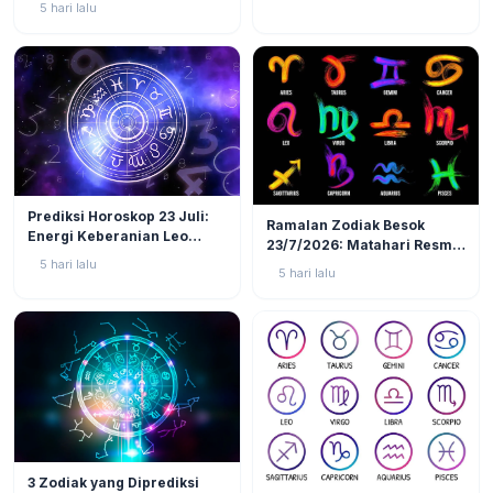
5 hari lalu
Zodiak Ini Rawan Emosi
Meledak!
LIFESTYLE
3
LIFESTYLE
8
Prediksi Horoskop 23 Juli:
Ramalan Zodiak Besok
Energi Keberanian Leo
23/7/2026: Matahari Resmi
Menguat, Waktunya Zodiak
Masuk Leo, 3 Zodiak Ini
5 hari lalu
5 hari lalu
Api Tunjukkan Jati Diri!
Akan Jadi Pusat Perhatian!
LIFESTYLE
25
3 Zodiak yang Diprediksi