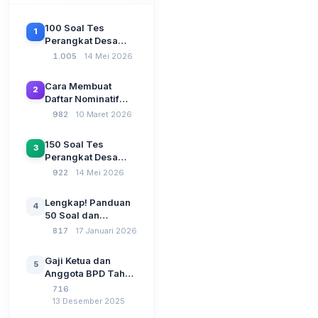
100 Soal Tes
1
Perangkat Desa
Terbaru 2026
1.005
14 Mei 2026
Beserta Kunci
Jawaban: Latihan
Cara Membuat
2
CAT Berbasis UU
Daftar Nominatif
Desa No. 3 Tahun
Siltap di Aplikasi
982
10 Maret 2026
2024
Siskeudes 2026
Sebelum Pengajuan
150 Soal Tes
3
SPP Pencairan
Perangkat Desa
Dana Desa
2026: Administrasi
922
14 Mei 2026
Pemerintahan,
Wawasan
Lengkap! Panduan
4
Kebangsaan, dan
50 Soal dan
Komputer Beserta
Jawaban Tes
817
17 Januari 2026
Jawaban Paling
Perangkat Desa
Lengkap
Tahun 2026
Gaji Ketua dan
5
Berdasarkan UU No
Anggota BPD Tahun
3 Tahun 2024
2026, Berapa
716
Besarannya? Ada
13 Desember 2025
Kenaikan?