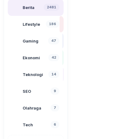
Berita
2481
Lifestyle
186
Gaming
47
Ekonomi
42
Teknologi
14
SEO
9
Olahraga
7
Tech
6