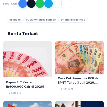
BAGIKAN
#Bansos
#Cek Penerima Bansos
#Penerima Bansos
Berita Terkait
BERITA
6
Cara Cek Penerima PKH dan
BERITA
9
Kapan BLT Kesra
BPNT Tahap 3 Juli 2026,
Rp900.000 Cair di 2026?
Bansos Sudah Mulai Cair!
2 hari lalu
Simak Prediksi dan
2 hari lalu
Perkembangannya