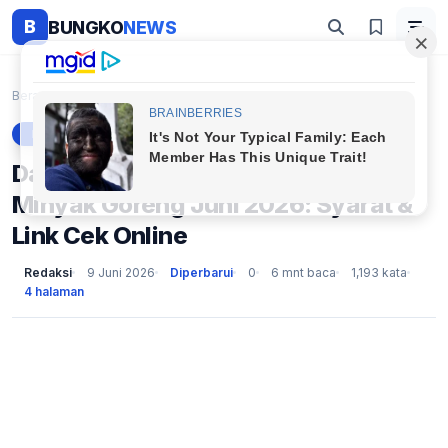
B
BUNGKO
NEWS
Beranda
Berita
Daftar Penerima Bansos Beras dan Minyak Goreng Jun...
BERITA
Daftar Penerima Bansos Beras dan
Minyak Goreng Juni 2026: Syarat &
Link Cek Online
Redaksi
9 Juni 2026
Diperbarui
0
6 mnt baca
1,193 kata
4 halaman