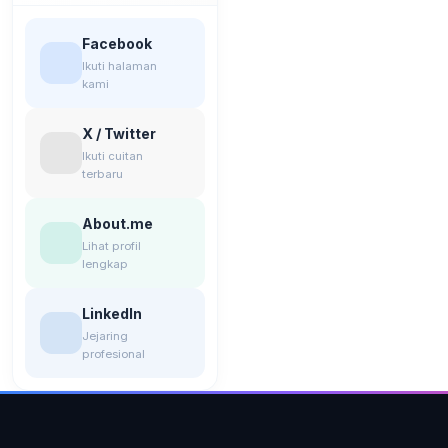
Facebook
Ikuti halaman
kami
X / Twitter
Ikuti cuitan
terbaru
About.me
Lihat profil
lengkap
LinkedIn
Jejaring
profesional