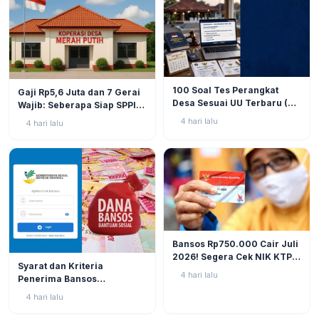
BERITA
9
BERITA
11
100 Soal Tes Perangkat
Gaji Rp5,6 Juta dan 7 Gerai
Desa Sesuai UU Terbaru (UU
Wajib: Seberapa Siap SPPI
No. 3 Tahun 2024 & PP No.
Menjalankan Ambiguitas
4 hari lalu
4 hari lalu
16 Tahun 2026)
Tugas di Lapangan?
BERITA
12
Bansos Rp750.000 Cair Juli
2026! Segera Cek NIK KTP
BERITA
11
Syarat dan Kriteria
di Situs Resmi Kemensos
4 hari lalu
Penerima Bansos
Agar Tak Ketinggalan
Rp750.000 Juli 2026, Cek
4 hari lalu
NIK KTP Sekarang Juga!