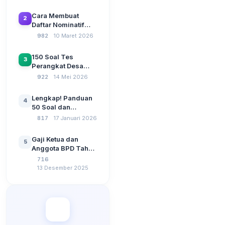
Beserta Kunci
Jawaban: Latihan
Cara Membuat
2
CAT Berbasis UU
Daftar Nominatif
Desa No. 3 Tahun
Siltap di Aplikasi
982
10 Maret 2026
2024
Siskeudes 2026
Sebelum Pengajuan
150 Soal Tes
3
SPP Pencairan
Perangkat Desa
Dana Desa
2026: Administrasi
922
14 Mei 2026
Pemerintahan,
Wawasan
Lengkap! Panduan
4
Kebangsaan, dan
50 Soal dan
Komputer Beserta
Jawaban Tes
817
17 Januari 2026
Jawaban Paling
Perangkat Desa
Lengkap
Tahun 2026
Gaji Ketua dan
5
Berdasarkan UU No
Anggota BPD Tahun
3 Tahun 2024
2026, Berapa
716
Besarannya? Ada
13 Desember 2025
Kenaikan?