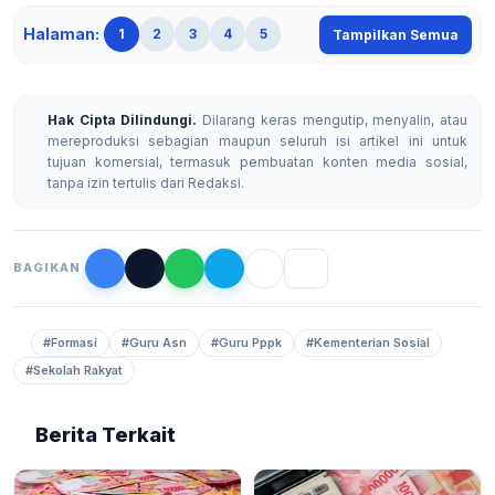
Halaman:
1
2
3
4
5
Tampilkan Semua
Hak Cipta Dilindungi.
Dilarang keras mengutip, menyalin, atau
mereproduksi sebagian maupun seluruh isi artikel ini untuk
tujuan komersial, termasuk pembuatan konten media sosial,
tanpa izin tertulis dari Redaksi.
BAGIKAN
#Formasi
#Guru Asn
#Guru Pppk
#Kementerian Sosial
#Sekolah Rakyat
Berita Terkait