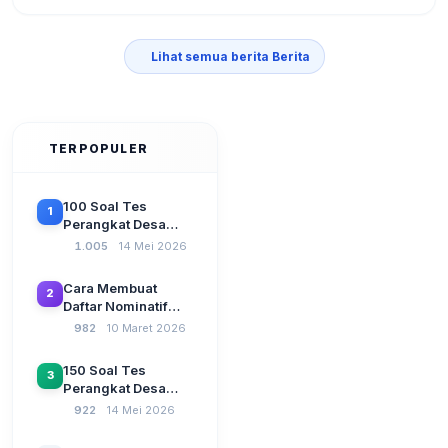
Lihat semua berita Berita
TERPOPULER
100 Soal Tes
1
Perangkat Desa
Terbaru 2026
1.005
14 Mei 2026
Beserta Kunci
Jawaban: Latihan
Cara Membuat
2
CAT Berbasis UU
Daftar Nominatif
Desa No. 3 Tahun
Siltap di Aplikasi
982
10 Maret 2026
2024
Siskeudes 2026
Sebelum Pengajuan
150 Soal Tes
3
SPP Pencairan
Perangkat Desa
Dana Desa
2026: Administrasi
922
14 Mei 2026
Pemerintahan,
Wawasan