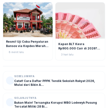
Pencairan
BERITA
3
Resmi! Uji Coba Penyaluran
BERITA
11
Kapan BLT Kesra
Bansos via Kopdes Merah
Rp900.000 Cair di 2026?
Putih Digelar Akhir Agustus
8 menit lalu
Simak Prediksi dan
2026
3 hari lalu
Perkembangannya
SEBELUMNYA
Catat! Cara Daftar PPPK Tendik Sekolah Rakyat 2026,
Mulai dari Bikin A...
SELANJUTNYA
Bukan Main! Tersangka Korupsi MBG Lodewyk Pusung
Tercatat Miliki 28 Bi...