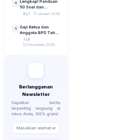
Lengkap! Panduan
4
Kebangsaan, dan
50 Soal dan
Komputer Beserta
Jawaban Tes
817
17 Januari 2026
Jawaban Paling
Perangkat Desa
Lengkap
Tahun 2026
Gaji Ketua dan
5
Berdasarkan UU No
Anggota BPD Tahun
3 Tahun 2024
2026, Berapa
716
Besarannya? Ada
13 Desember 2025
Kenaikan?
Berlangganan
Newsletter
Dapatkan berita
terpenting langsung di
inbox Anda, 100% gratis!