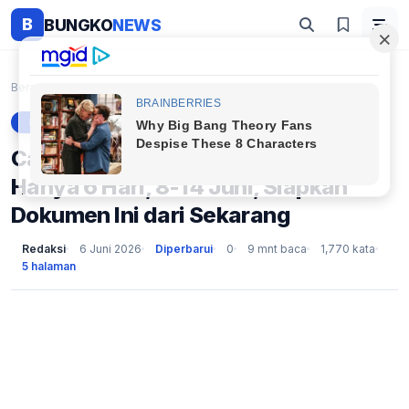
B
BUNGKO
NEWS
Beranda
Berita
Catat! Pendaftaran PPPK 2026 Hanya 6 Hari, 8-14 Ju...
BERITA
Catat! Pendaftaran PPPK 2026
Hanya 6 Hari, 8-14 Juni, Siapkan
Dokumen Ini dari Sekarang
Redaksi
6 Juni 2026
Diperbarui
0
9 mnt baca
1,770 kata
5 halaman