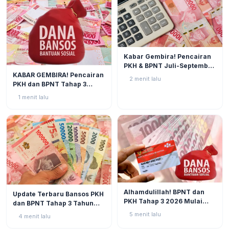
BERITA
1
Kabar Gembira! Pencairan
PKH & BPNT Juli-September
BERITA
1
KABAR GEMBIRA! Pencairan
2026 Kian Dekat, Status SPM
2 menit lalu
PKH dan BPNT Tahap 3
Muncul!
Tahun 2026 Kian Mendekat!
1 menit lalu
BERITA
3
BERITA
3
Alhamdulillah! BPNT dan
Update Terbaru Bansos PKH
PKH Tahap 3 2026 Mulai
dan BPNT Tahap 3 Tahun
Bergulir, Simak Jadwal dan
2026: Progres di Akhir Juli
5 menit lalu
4 menit lalu
Status Terbarunya di SIKS-
Semakin Mendekati
NG