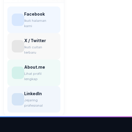
Facebook
Ikuti halaman
kami
X / Twitter
Ikuti cuitan
terbaru
About.me
Lihat profil
lengkap
LinkedIn
Jejaring
profesional