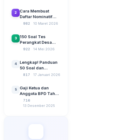
Beserta Kunci
Jawaban: Latihan
Cara Membuat
2
CAT Berbasis UU
Daftar Nominatif
Desa No. 3 Tahun
Siltap di Aplikasi
982
10 Maret 2026
2024
Siskeudes 2026
Sebelum Pengajuan
150 Soal Tes
3
SPP Pencairan
Perangkat Desa
Dana Desa
2026: Administrasi
922
14 Mei 2026
Pemerintahan,
Wawasan
Lengkap! Panduan
4
Kebangsaan, dan
50 Soal dan
Komputer Beserta
Jawaban Tes
817
17 Januari 2026
Jawaban Paling
Perangkat Desa
Lengkap
Tahun 2026
Gaji Ketua dan
5
Berdasarkan UU No
Anggota BPD Tahun
3 Tahun 2024
2026, Berapa
716
Besarannya? Ada
13 Desember 2025
Kenaikan?