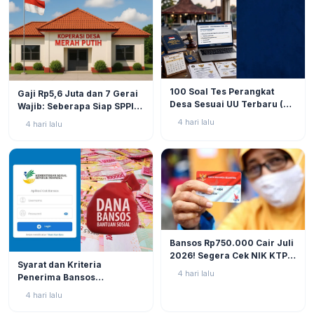
BERITA
9
BERITA
9
100 Soal Tes Perangkat
Gaji Rp5,6 Juta dan 7 Gerai
Desa Sesuai UU Terbaru (UU
Wajib: Seberapa Siap SPPI
No. 3 Tahun 2024 & PP No.
Menjalankan Ambiguitas
4 hari lalu
4 hari lalu
16 Tahun 2026)
Tugas di Lapangan?
BERITA
11
Bansos Rp750.000 Cair Juli
2026! Segera Cek NIK KTP
BERITA
10
Syarat dan Kriteria
di Situs Resmi Kemensos
4 hari lalu
Penerima Bansos
Agar Tak Ketinggalan
Rp750.000 Juli 2026, Cek
4 hari lalu
NIK KTP Sekarang Juga!