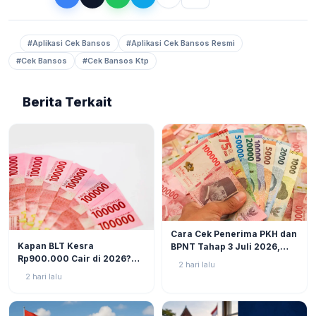
#Aplikasi Cek Bansos
#Aplikasi Cek Bansos Resmi
#Cek Bansos
#Cek Bansos Ktp
Berita Terkait
BERITA
6
Cara Cek Penerima PKH dan
BERITA
8
Kapan BLT Kesra
BPNT Tahap 3 Juli 2026,
Rp900.000 Cair di 2026?
Bansos Sudah Mulai Cair!
2 hari lalu
Simak Prediksi dan
2 hari lalu
Perkembangannya