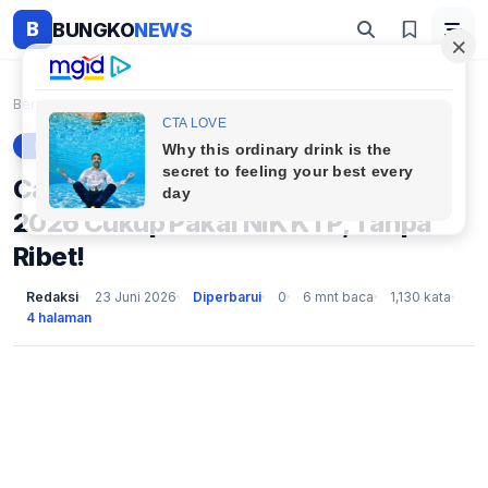
B
BUNGKO
NEWS
Beranda
Berita
Cara Cek Penerima PKH dan BPNT 2026 Cukup Pakai NI...
BERITA
Cara Cek Penerima PKH dan BPNT
2026 Cukup Pakai NIK KTP, Tanpa
Ribet!
Redaksi
23 Juni 2026
Diperbarui
0
6 mnt baca
1,130 kata
4 halaman