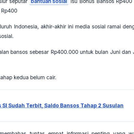
siur seputar
bantuan sosial
Isu Bonus Bansos Rp400 
s Rp400
ruh Indonesia, akhir-akhir ini media sosial ramai den
osial.
an bansos sebesar Rp400.000 untuk bulan Juni dan J
ahap kedua belum cair.
 SI Sudah Terbit, Saldo Bansos Tahap 2 Susulan
n membahas tuntas
empat informasi penting
yang wa