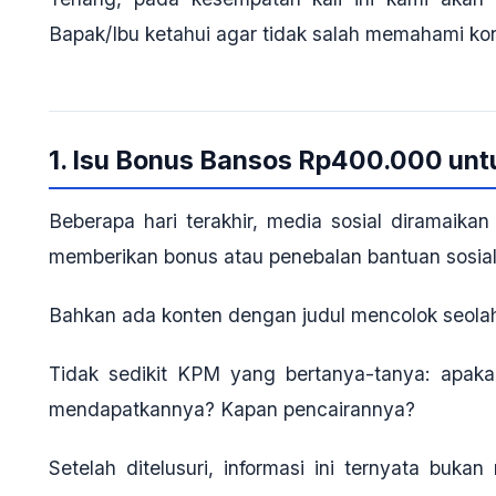
Bapak/Ibu ketahui agar tidak salah memahami ko
1. Isu Bonus Bansos Rp400.000 unt
Beberapa hari terakhir, media sosial diramai
memberikan
bonus atau penebalan bantuan sosi
Bahkan ada konten dengan judul mencolok seolah
Tidak sedikit KPM yang bertanya-tanya: apak
mendapatkannya? Kapan pencairannya?
Setelah ditelusuri, informasi ini ternyata bukan