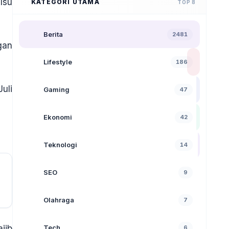
Isu
KATEGORI UTAMA
TOP 8
Berita
2481
gan
Lifestyle
186
uli
Gaming
47
Ekonomi
42
Teknologi
14
SEO
9
Olahraga
7
jib
Tech
6