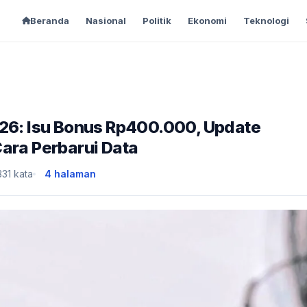
Beranda
Nasional
Politik
Ekonomi
Teknologi
026: Isu Bonus Rp400.000, Update
ara Perbarui Data
331 kata
4 halaman