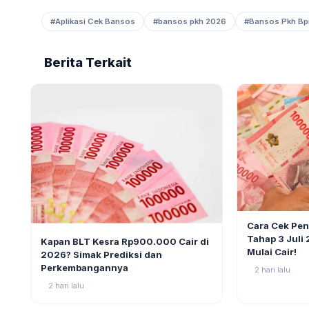
#Aplikasi Cek Bansos
#bansos pkh 2026
#Bansos Pkh Bp
Berita Terkait
BERITA
Cara Cek Pe
BERITA
8
Tahap 3 Juli
Kapan BLT Kesra Rp900.000 Cair di
Mulai Cair!
2026? Simak Prediksi dan
Perkembangannya
2 hari lalu
2 hari lalu