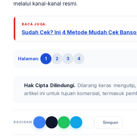
melalui kanal-kanal resmi.
BACA JUGA:
Sudah Cek? Ini 4 Metode Mudah Cek Banso
Halaman:
1
2
3
4
Hak Cipta Dilindungi.
Dilarang keras mengutip,
artikel ini untuk tujuan komersial, termasuk pemb
Simpan
BAGIKAN