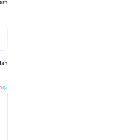
ram
lan