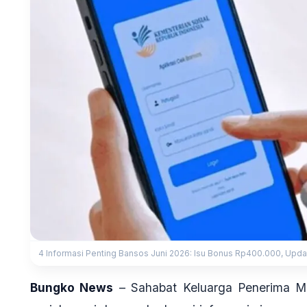
4 Informasi Penting Bansos Juni 2026: Isu Bonus Rp400.000, Updat
Bungko News
– Sahabat Keluarga Penerima Man