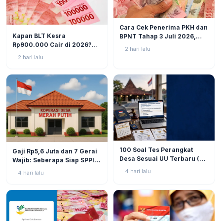
BERITA
6
Cara Cek Penerima PKH dan
BERITA
8
Kapan BLT Kesra
BPNT Tahap 3 Juli 2026,
Rp900.000 Cair di 2026?
Bansos Sudah Mulai Cair!
2 hari lalu
Simak Prediksi dan
2 hari lalu
Perkembangannya
BERITA
9
BERITA
11
100 Soal Tes Perangkat
Gaji Rp5,6 Juta dan 7 Gerai
Desa Sesuai UU Terbaru (UU
Wajib: Seberapa Siap SPPI
No. 3 Tahun 2024 & PP No.
Menjalankan Ambiguitas
4 hari lalu
4 hari lalu
16 Tahun 2026)
Tugas di Lapangan?