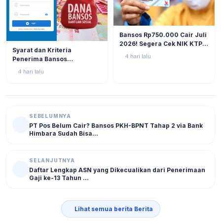
BERITA
12
Bansos Rp750.000 Cair Juli
2026! Segera Cek NIK KTP
BERITA
10
Syarat dan Kriteria
di Situs Resmi Kemensos
4 hari lalu
Penerima Bansos
Agar Tak Ketinggalan
Rp750.000 Juli 2026, Cek
4 hari lalu
NIK KTP Sekarang Juga!
SEBELUMNYA
PT Pos Belum Cair? Bansos PKH-BPNT Tahap 2 via Bank
Himbara Sudah Bisa...
SELANJUTNYA
Daftar Lengkap ASN yang Dikecualikan dari Penerimaan
Gaji ke-13 Tahun ...
Lihat semua berita Berita