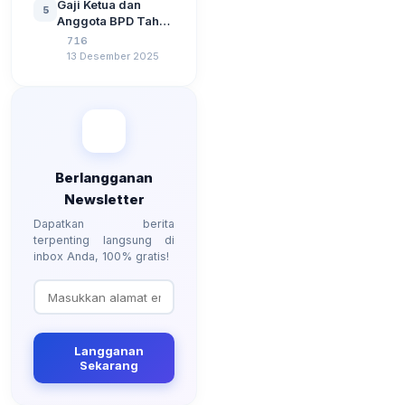
Gaji Ketua dan
5
Berdasarkan UU No
Anggota BPD Tahun
3 Tahun 2024
2026, Berapa
716
Besarannya? Ada
13 Desember 2025
Kenaikan?
Berlangganan
Newsletter
Dapatkan berita
terpenting langsung di
inbox Anda, 100% gratis!
Langganan
Sekarang