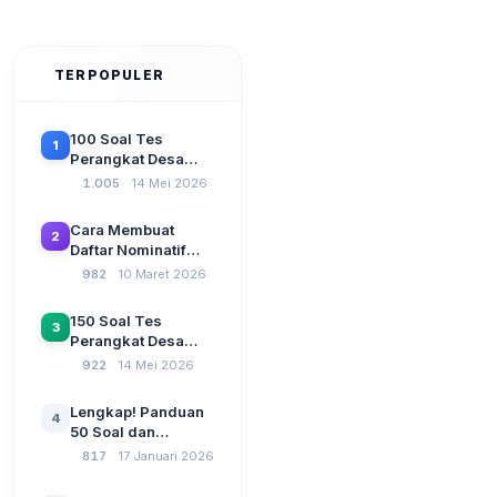
TERPOPULER
100 Soal Tes
1
Perangkat Desa
Terbaru 2026
1.005
14 Mei 2026
Beserta Kunci
Jawaban: Latihan
Cara Membuat
2
CAT Berbasis UU
Daftar Nominatif
Desa No. 3 Tahun
Siltap di Aplikasi
982
10 Maret 2026
2024
Siskeudes 2026
Sebelum Pengajuan
150 Soal Tes
3
SPP Pencairan
Perangkat Desa
Dana Desa
2026: Administrasi
922
14 Mei 2026
Pemerintahan,
Wawasan
Lengkap! Panduan
4
Kebangsaan, dan
50 Soal dan
Komputer Beserta
Jawaban Tes
817
17 Januari 2026
Jawaban Paling
Perangkat Desa
Lengkap
Tahun 2026