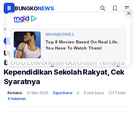
B
BUNGKO
NEWS
Beranda
Berita
Update Terbaru: Kemensos Buka 8.000 Lowongan Guru ...
BERITA
Update Terbaru: Kemensos Buka
8.000 Lowongan Guru dan Tenaga
Kependidikan Sekolah Rakyat, Cek
Syaratnya
Redaksi
31 Mei 2026
Diperbarui
0
6 mnt baca
1,177 kata
4 halaman