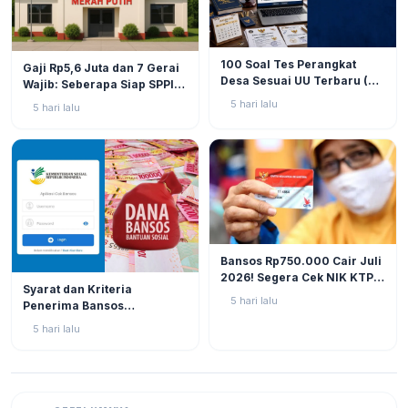
BERITA
9
BERITA
11
100 Soal Tes Perangkat
Gaji Rp5,6 Juta dan 7 Gerai
Desa Sesuai UU Terbaru (UU
Wajib: Seberapa Siap SPPI
No. 3 Tahun 2024 & PP No.
Menjalankan Ambiguitas
5 hari lalu
5 hari lalu
16 Tahun 2026)
Tugas di Lapangan?
BERITA
12
Bansos Rp750.000 Cair Juli
2026! Segera Cek NIK KTP
BERITA
11
Syarat dan Kriteria
di Situs Resmi Kemensos
5 hari lalu
Penerima Bansos
Agar Tak Ketinggalan
Rp750.000 Juli 2026, Cek
5 hari lalu
NIK KTP Sekarang Juga!