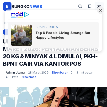
B
BUNGKO
NEWS
Beranda
Berita
UPDATE BANSOS TERBARU 28 MARET 2026: PENYALURAN BE...
BERITA
UPDATE BANSOS TERBARU 28
MARET 2026: PENYALURAN BERAS
20 KG & MINYAK 4 L DIMULAI, PKH-
BPNT CAIR VIA KANTOR POS
Admin Utama
28 Maret 2026
Diperbarui
0
3 mnt baca
460 kata
3 halaman