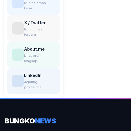
Ikuti halaman
kami
X / Twitter
Ikuti cuitan
terbaru
About.me
Lihat profil
lengkap
LinkedIn
Jejaring
profesional
BUNGKO
NEWS