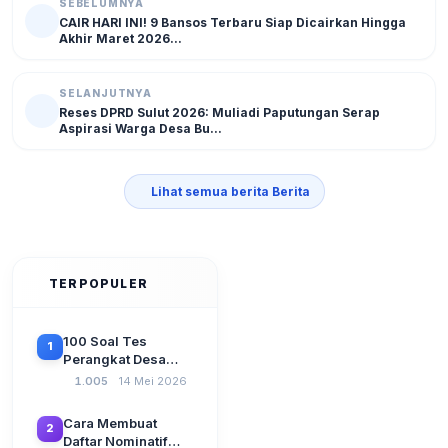
SEBELUMNYA
CAIR HARI INI! 9 Bansos Terbaru Siap Dicairkan Hingga
Akhir Maret 2026...
SELANJUTNYA
Reses DPRD Sulut 2026: Muliadi Paputungan Serap
Aspirasi Warga Desa Bu...
Lihat semua berita Berita
TERPOPULER
100 Soal Tes
1
Perangkat Desa
Terbaru 2026
1.005
14 Mei 2026
Beserta Kunci
Jawaban: Latihan
Cara Membuat
2
CAT Berbasis UU
Daftar Nominatif