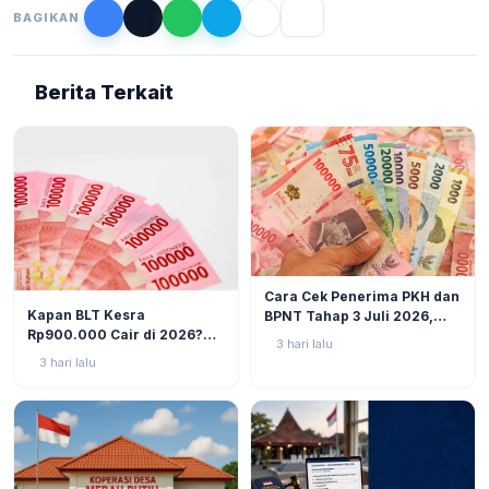
BAGIKAN
Berita Terkait
BERITA
6
Cara Cek Penerima PKH dan
BERITA
10
Kapan BLT Kesra
BPNT Tahap 3 Juli 2026,
Rp900.000 Cair di 2026?
Bansos Sudah Mulai Cair!
3 hari lalu
Simak Prediksi dan
3 hari lalu
Perkembangannya