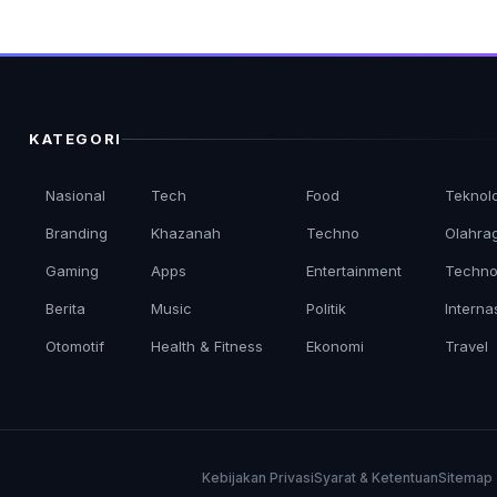
KATEGORI
Nasional
Tech
Food
Teknol
Branding
Khazanah
Techno
Olahra
Gaming
Apps
Entertainment
Techno
Berita
Music
Politik
Interna
Otomotif
Health & Fitness
Ekonomi
Travel
Kebijakan Privasi
Syarat & Ketentuan
Sitemap