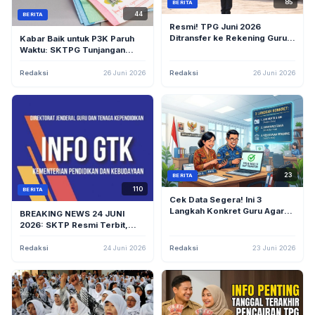
85
BERITA
44
BERITA
Resmi! TPG Juni 2026
Ditransfer ke Rekening Guru,
Kabar Baik untuk P3K Paruh
Ini Besaran yang Diterima
Waktu: SKTPG Tunjangan
Non-ASN dan PNS
Profesi Sudah Terbit, Segera
Cek Statusnya!
Redaksi
26 Juni 2026
Redaksi
26 Juni 2026
23
BERITA
110
BERITA
Cek Data Segera! Ini 3
Langkah Konkret Guru Agar
BREAKING NEWS 24 JUNI
TPG dan Gaji 13 Segera
2026: SKTP Resmi Terbit,
Transfer ke Rekening
Dana TPG dan THR 100
Persen Segera Mengalir ke
Redaksi
24 Juni 2026
Redaksi
23 Juni 2026
Rekening Guru!