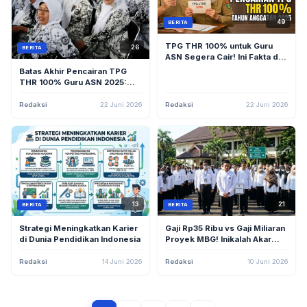
49
BERITA
TPG THR 100% untuk Guru
26
BERITA
ASN Segera Cair! Ini Fakta dan
Mekanisme Pencairannya
Batas Akhir Pencairan TPG
THR 100% Guru ASN 2025:
Pemerintah Beri Tenggat
hingga 30 Juni 2026
Redaksi
22 Juni 2026
Redaksi
22 Juni 2026
13
21
BERITA
BERITA
Strategi Meningkatkan Karier
Gaji Rp35 Ribu vs Gaji Miliaran
di Dunia Pendidikan Indonesia
Proyek MBG! Inikalah Akar
Perpecahan di Tubuh PPPK?
Redaksi
14 Juni 2026
Redaksi
10 Juni 2026