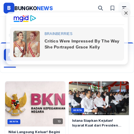
B
BUNGKO
NEWS
Beranda
#Guru Asn
Guru Asn
#
37 artikel
Topik Populer
41
BERITA
Istana Siapkan Kejutan!
13
BERITA
Isyarat Kuat dari Presiden
untuk PPPK dan P3K PW di
Nilai Langsung Keluar! Begini