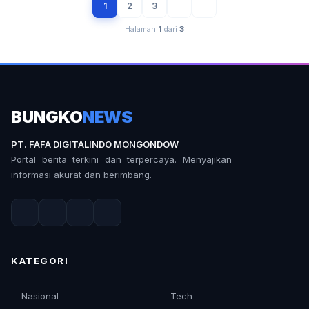
1
2
3
Halaman
1
dari
3
BUNGKO
NEWS
PT. FAFA DIGITALINDO MONGONDOW
Portal berita terkini dan terpercaya. Menyajikan
informasi akurat dan berimbang.
KATEGORI
Nasional
Tech