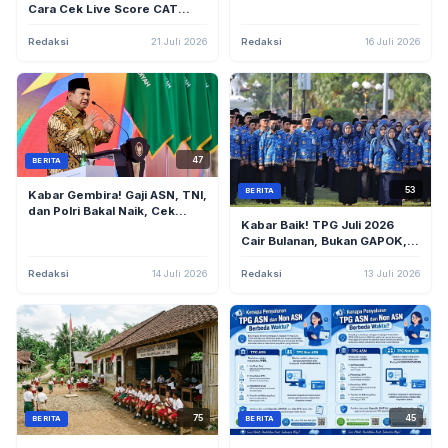
Pidato 16 Agustus
Cara Cek Live Score CAT
Seleksi PPPK Sekolah Rakyat
Tanpa Kecurangan
Redaksi
21 Juli 2026
Redaksi
16 Juli 2026
47
BERITA
53
BERITA
Kabar Gembira! Gaji ASN, TNI,
dan Polri Bakal Naik, Cek
Kabar Baik! TPG Juli 2026
Pernyataan Terbaru Prabowo
Cair Bulanan, Bukan GAPOK,
dan THR 100% untuk Guru
Sertifikasi
Redaksi
14 Juli 2026
Redaksi
13 Juli 2026
75
45
BERITA
BERITA