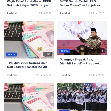
Wajib Tahu! Pendaftaran PPPK
SKTP Sudah Terbit, TPG
Sekolah Rakyat 2026 Hanya
Belum Masuk? Ini Penjelasan
Dibuka 1 Minggu, Segera Cek
dan Harapan untuk Para Guru
Syarat & Cara Daftar!
Redaksi
6 Juli 2026
Redaksi
29 Juni 2026
13
BERITA
38
BERITA
"Uangnya Enggak Ada,
TPG Juni 2026 Segera Cair!
Diambil Terus!" - Prabowo
Cek Jadwal Transfer 23-30
Blak-blakan Soal Sulitnya
Juni, Baik ASN Maupun Non-
Kenaikan Gaji ASN dan Guru
ASN
Redaksi
29 Juni 2026
Redaksi
26 Juni 2026