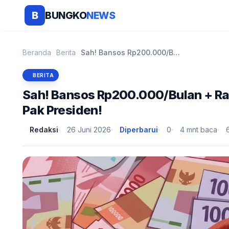
BUNGKO
NEWS
B
Beranda
Berita
Sah! Bansos Rp200.000/Bulan + Rapelan 3 Bulan Cair...
BERITA
Sah! Bansos Rp200.000/Bulan + Rape
Pak Presiden!
Redaksi
26 Juni 2026
Diperbarui
0
4 mnt baca