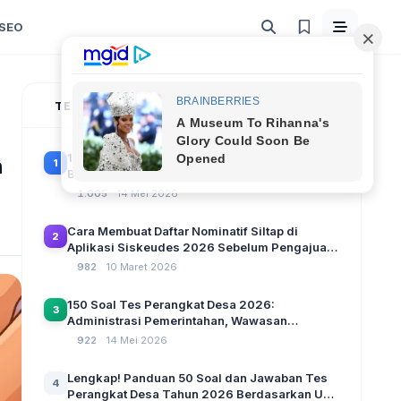
SEO
TERPOPULER
100 Soal Tes Perangkat Desa Terbaru 2026
h
1
Beserta Kunci Jawaban: Latihan CAT Berbasis
UU Desa No. 3 Tahun 2024
1.005
14 Mei 2026
Cara Membuat Daftar Nominatif Siltap di
2
Aplikasi Siskeudes 2026 Sebelum Pengajuan
SPP Pencairan Dana Desa
982
10 Maret 2026
150 Soal Tes Perangkat Desa 2026:
3
Administrasi Pemerintahan, Wawasan
Kebangsaan, dan Komputer Beserta Jawaban
922
14 Mei 2026
Paling Lengkap
Lengkap! Panduan 50 Soal dan Jawaban Tes
4
Perangkat Desa Tahun 2026 Berdasarkan UU