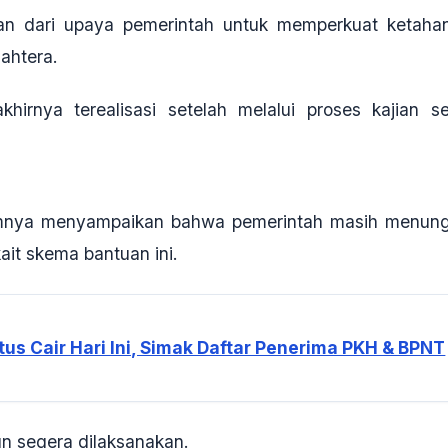
an dari upaya pemerintah untuk memperkuat ketaha
jahtera
.
khirnya terealisasi setelah melalui proses kajian se
belumnya menyampaikan bahwa pemerintah masih menun
ait skema bantuan ini
.
us Cair Hari Ini, Simak Daftar Penerima PKH & BPNT
un segera dilaksanakan.