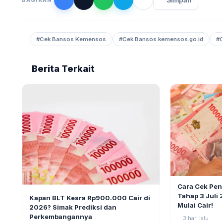
Simpan
#Cek Bansos Kemensos
#Cek Bansos.kemensos.go.id
#
Berita Terkait
BERITA
Cara Cek Pe
BERITA
10
Tahap 3 Juli
Kapan BLT Kesra Rp900.000 Cair di
Mulai Cair!
2026? Simak Prediksi dan
Perkembangannya
3 hari lalu