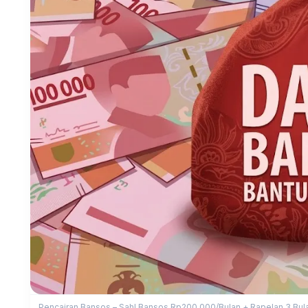
Pencairan Bansos – Sah! Bansos Rp200.000/Bulan + Rapelan 3 Bulan 