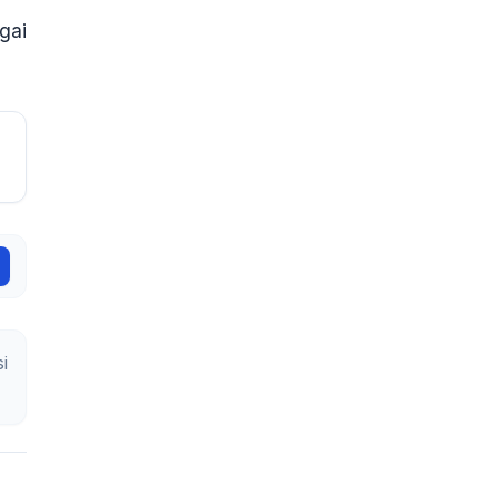
gai
i