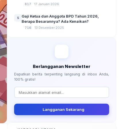
No 3 Tahun 2024
817
17 Januari 2026
Gaji Ketua dan Anggota BPD Tahun 2026,
5
Berapa Besarannya? Ada Kenaikan?
716
13 Desember 2025
Berlangganan Newsletter
Dapatkan berita terpenting langsung di inbox Anda,
100% gratis!
Langganan Sekarang