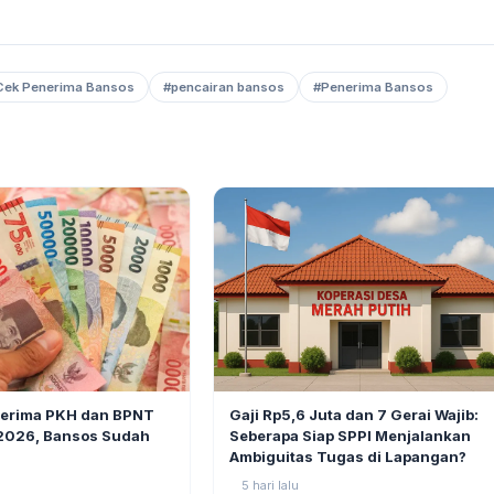
Cek Penerima Bansos
#pencairan bansos
#Penerima Bansos
BERITA
6
Gaji Rp5,6 Juta dan 7 Gerai Wajib:
nerima PKH dan BPNT
Seberapa Siap SPPI Menjalankan
 2026, Bansos Sudah
Ambiguitas Tugas di Lapangan?
5 hari lalu