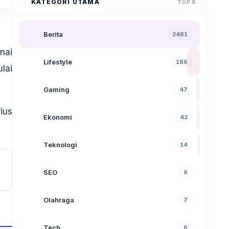
KATEGORI UTAMA
TOP 8
Berita
2481
nai
Lifestyle
186
lai
Gaming
47
ius
Ekonomi
42
Teknologi
14
SEO
9
Olahraga
7
Tech
6