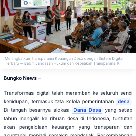
Meningkatkan Transparansi Keuangan Desa dengan Sistem Digital
Terbaru — Bab 1: Landasan Hukum dan Kebijakan Transparansi K...
Bungko News
–
Transformasi digital telah merambah ke seluruh sendi
kehidupan, termasuk tata kelola pemerintahan
desa
.
Di tengah besarnya alokasi
Dana Desa
yang setiap
tahun mengalir ke ribuan desa di Indonesia, tuntutan
akan pengelolaan keuangan yang transparan dan
akuntabel menjadi semakin mendesak. Perkembangan