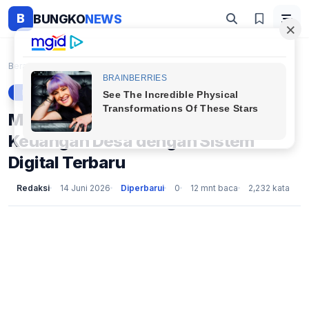
B
BUNGKO
NEWS
Beranda
Berita
Meningkatkan Transparansi Keuangan Desa dengan Sis...
BERITA
Meningkatkan Transparansi
Keuangan Desa dengan Sistem
Digital Terbaru
Redaksi
14 Juni 2026
Diperbarui
0
12 mnt baca
2,232 kata