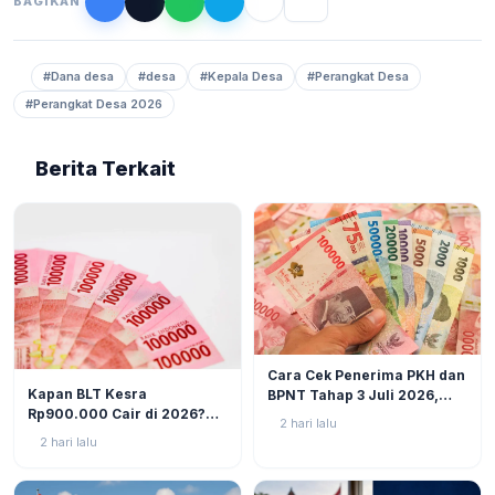
BAGIKAN
#Dana desa
#desa
#Kepala Desa
#Perangkat Desa
#Perangkat Desa 2026
Berita Terkait
BERITA
6
Cara Cek Penerima PKH dan
BERITA
9
Kapan BLT Kesra
BPNT Tahap 3 Juli 2026,
Rp900.000 Cair di 2026?
Bansos Sudah Mulai Cair!
2 hari lalu
Simak Prediksi dan
2 hari lalu
Perkembangannya