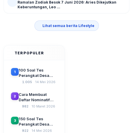
Ramalan Zodiak Besok 7 Juni 2026: Aries Dikejutkan
Keberuntungan, Leo ...
Lihat semua berita Lifestyle
TERPOPULER
100 Soal Tes
1
Perangkat Desa
Terbaru 2026
1.005
14 Mei 2026
Beserta Kunci
Jawaban: Latihan
Cara Membuat
2
CAT Berbasis UU
Daftar Nominatif
Desa No. 3 Tahun
Siltap di Aplikasi
982
10 Maret 2026
2024
Siskeudes 2026
Sebelum Pengajuan
150 Soal Tes
3
SPP Pencairan
Perangkat Desa
Dana Desa
2026: Administrasi
922
14 Mei 2026