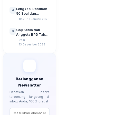
Pemerintahan,
Wawasan
Lengkap! Panduan
4
Kebangsaan, dan
50 Soal dan
Komputer Beserta
Jawaban Tes
817
17 Januari 2026
Jawaban Paling
Perangkat Desa
Lengkap
Tahun 2026
Gaji Ketua dan
5
Berdasarkan UU No
Anggota BPD Tahun
3 Tahun 2024
2026, Berapa
716
Besarannya? Ada
13 Desember 2025
Kenaikan?
Berlangganan
Newsletter
Dapatkan berita
terpenting langsung di
inbox Anda, 100% gratis!