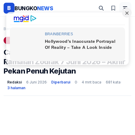
B
BUNGKO
NEWS
Beranda
Lifestyle
Capricorn, Aquarius, Pisces: Ramalan Zodiak 7 Juni...
LIFESTYLE
Capricorn, Aquarius, Pisces:
Ramalan Zodiak 7 Juni 2026 – Akhir
Pekan Penuh Kejutan
Redaksi
6 Juni 2026
Diperbarui
0
4 mnt baca
681 kata
3 halaman