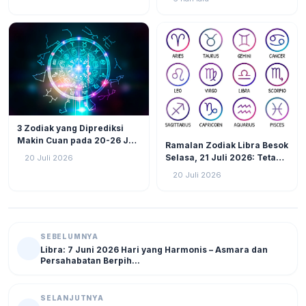
Api Tunjukkan Jati Diri!
Akan Jadi Pusat Perhatian!
LIFESTYLE
25
3 Zodiak yang Diprediksi
LIFESTYLE
13
Makin Cuan pada 20-26 Juli
Ramalan Zodiak Libra Besok
2026: Virgo Berani Ambil
Selasa, 21 Juli 2026: Tetap
20 Juli 2026
Inisiatif
Fokus Hadapi Tantangan,
20 Juli 2026
Atur Keuangan dan Jaga
Kesehatan
SEBELUMNYA
Libra: 7 Juni 2026 Hari yang Harmonis – Asmara dan
Persahabatan Berpih...
SELANJUTNYA