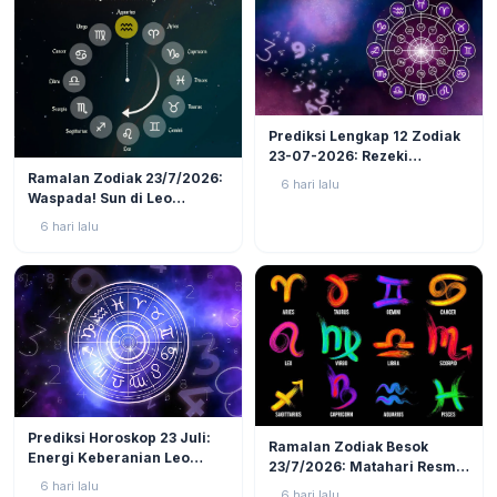
LIFESTYLE
6
Prediksi Lengkap 12 Zodiak
23-07-2026: Rezeki
LIFESTYLE
5
Nomplok Mengintai, Cek
Ramalan Zodiak 23/7/2026:
6 hari lalu
Zodiak Tanah (Taurus,
Waspada! Sun di Leo
Virgo, Capricorn)!
Kuadrat Bulan di Scorpio, 4
6 hari lalu
Zodiak Ini Rawan Emosi
Meledak!
LIFESTYLE
3
LIFESTYLE
8
Prediksi Horoskop 23 Juli:
Ramalan Zodiak Besok
Energi Keberanian Leo
23/7/2026: Matahari Resmi
Menguat, Waktunya Zodiak
Masuk Leo, 3 Zodiak Ini
6 hari lalu
6 hari lalu