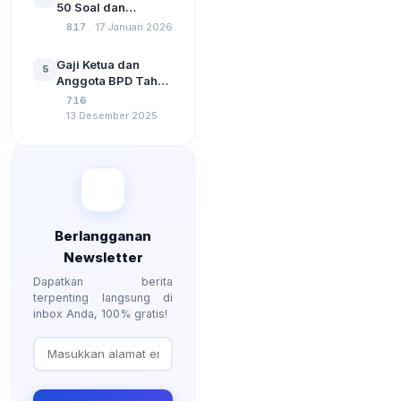
50 Soal dan
Komputer Beserta
Jawaban Tes
817
17 Januari 2026
Jawaban Paling
Perangkat Desa
Lengkap
Tahun 2026
Gaji Ketua dan
5
Berdasarkan UU No
Anggota BPD Tahun
3 Tahun 2024
2026, Berapa
716
Besarannya? Ada
13 Desember 2025
Kenaikan?
Berlangganan
Newsletter
Dapatkan berita
terpenting langsung di
inbox Anda, 100% gratis!