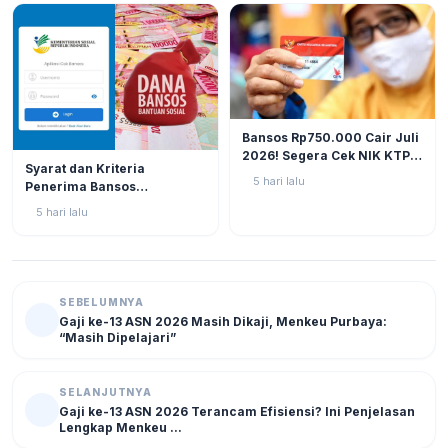
BERITA
12
Bansos Rp750.000 Cair Juli
2026! Segera Cek NIK KTP
BERITA
11
Syarat dan Kriteria
di Situs Resmi Kemensos
5 hari lalu
Penerima Bansos
Agar Tak Ketinggalan
Rp750.000 Juli 2026, Cek
5 hari lalu
NIK KTP Sekarang Juga!
SEBELUMNYA
Gaji ke-13 ASN 2026 Masih Dikaji, Menkeu Purbaya:
“Masih Dipelajari”
SELANJUTNYA
Gaji ke-13 ASN 2026 Terancam Efisiensi? Ini Penjelasan
Lengkap Menkeu ...