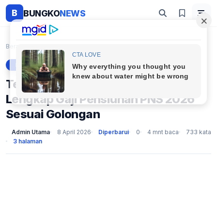
B
BUNGKO
NEWS
Beranda
Berita
Tertinggi Rp4,9 Juta! Ini Rincian Lengkap Gaji Pen...
BERITA
Tertinggi Rp4,9 Juta! Ini Rincian
Lengkap Gaji Pensiunan PNS 2026
Sesuai Golongan
Admin Utama
8 April 2026
Diperbarui
0
4 mnt baca
733 kata
3 halaman