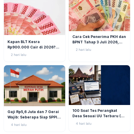
BERITA
6
Cara Cek Penerima PKH dan
BERITA
9
Kapan BLT Kesra
BPNT Tahap 3 Juli 2026,
Rp900.000 Cair di 2026?
Bansos Sudah Mulai Cair!
2 hari lalu
Simak Prediksi dan
2 hari lalu
Perkembangannya
BERITA
9
BERITA
11
100 Soal Tes Perangkat
Gaji Rp5,6 Juta dan 7 Gerai
Desa Sesuai UU Terbaru (UU
Wajib: Seberapa Siap SPPI
No. 3 Tahun 2024 & PP No.
Menjalankan Ambiguitas
4 hari lalu
4 hari lalu
16 Tahun 2026)
Tugas di Lapangan?