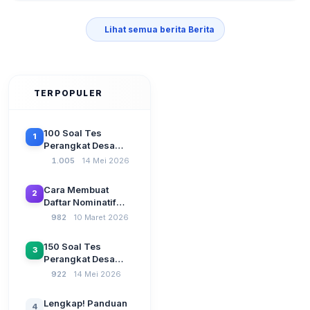
Lihat semua berita Berita
TERPOPULER
100 Soal Tes
1
Perangkat Desa
Terbaru 2026
1.005
14 Mei 2026
Beserta Kunci
Jawaban: Latihan
Cara Membuat
2
CAT Berbasis UU
Daftar Nominatif
Desa No. 3 Tahun
Siltap di Aplikasi
982
10 Maret 2026
2024
Siskeudes 2026
Sebelum Pengajuan
150 Soal Tes
3
SPP Pencairan
Perangkat Desa
Dana Desa
2026: Administrasi
922
14 Mei 2026
Pemerintahan,
Wawasan
Lengkap! Panduan
4
Kebangsaan, dan