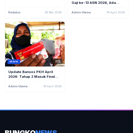
2026 dari HP
Gaji ke-13 ASN 2026, Ada
yang Dapat Rp30 Juta
Redaksi
28 Mei 2026
Admin Utama
19 April 2026
372
BERITA
Update Bansos PKH April
2026: Tahap 2 Masuk Final
Closing, Tahap 1 Susulan
Masih Cair
Admin Utama
19 April 2026
BUNGKO
NEWS