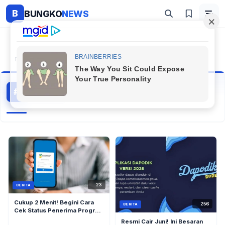
B
BUNGKO
NEWS
Beranda
#update SIKS-NG PKH 2026
update SIKS-NG PKH 2026
#
3 artikel
Topik Populer
23
BERITA
Cukup 2 Menit! Begini Cara
256
BERITA
Cek Status Penerima Program
Keluarga Harapan (PKH) Mei
Resmi Cair Juni! Ini Besaran