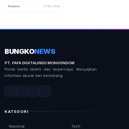
Perangkat Desa dalam UU
Desa dan PP 16/2026
Redaksi
31 Mei 2026
BUNGKO
NEWS
PT. FAFA DIGITALINDO MONGONDOW
Portal berita terkini dan terpercaya. Menyajikan
informasi akurat dan berimbang.
KATEGORI
Nasional
Tech