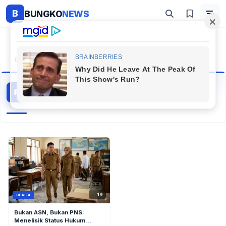
B
BUNGKO
NEWS
Beranda
#Perangkat Desa Termasuk Pegawai Apa
Perangkat Desa Termasuk Pegawai Apa
#
1 artikel
Topik Populer
19
BERITA
Bukan ASN, Bukan PNS:
Menelisik Status Hukum